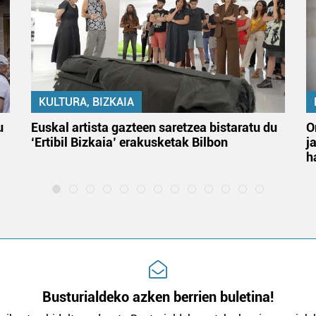
KULTURA, BIZKAIA
u
Euskal artista gazteen saretzea bistaratu du
O
‘Ertibil Bizkaia’ erakusketak Bilbon
j
h
Busturialdeko azken berrien buletina!