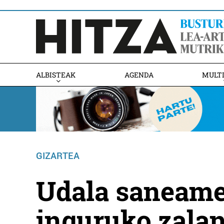
ALBISTEAK
AGENDA
MULT
GIZARTEA
Udala saneame
inguruko zalan