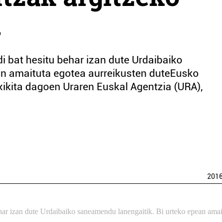
a
i bat hesitu behar izan dute Urdaibaiko
an amaituta egotea aurreikusten duteEusko
atxikita dagoen Uraren Euskal Agentzia (URA),
201
har izan dute Urdaibaiko saneamendu lanengaitik. Bi urteko epean amai