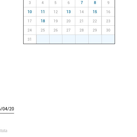
3
4
5
6
7
8
9
10
11
12
13
14
15
16
17
18
19
20
21
22
23
24
25
26
27
28
29
30
31
1
2
3
4
5
6
6
/
04
/
20
tuta