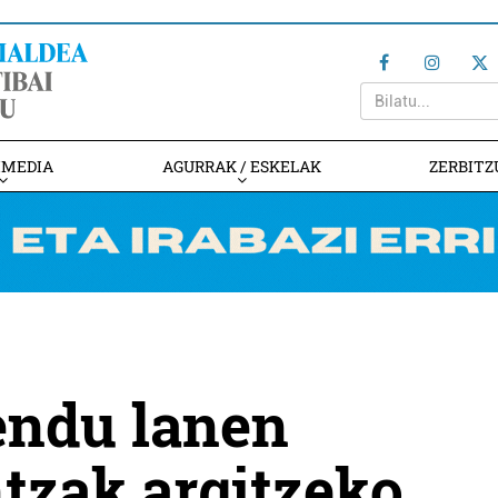
IMEDIA
AGURRAK / ESKELAK
ZERBITZ
ndu lanen
tzak argitzeko