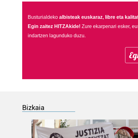
Busturialdeko
albisteak euskaraz, libre eta kalita
Egin zaitez HITZAkide!
Zure ekarpenari esker, eu
indartzen lagunduko duzu.
Eg
Bizkaia