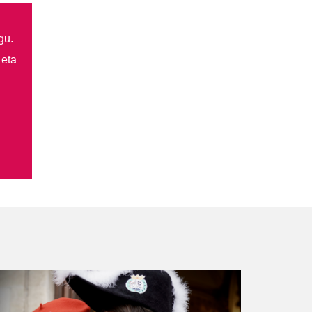
gu.
 eta