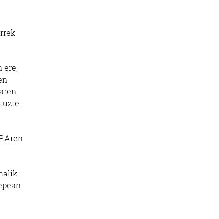
arrek
 ere,
en
earen
tuzte.
URAren
halik
 epean