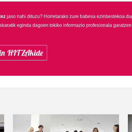
tez
jaso nahi dituzu?
Horretarako zure babesa ezinbestekoa du
skaratik eginda dagoen tokiko informazio profesionala garatzen
in HITZAkide