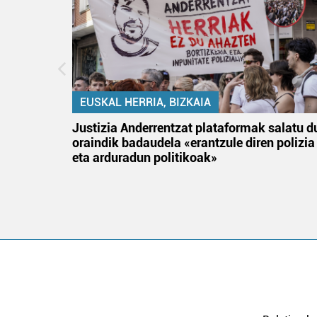
EUSKAL HERRIA, BIZKAIA
an
Justizia Anderrentzat plataformak salatu d
oraindik badaudela «erantzule diren polizia
eta arduradun politikoak»