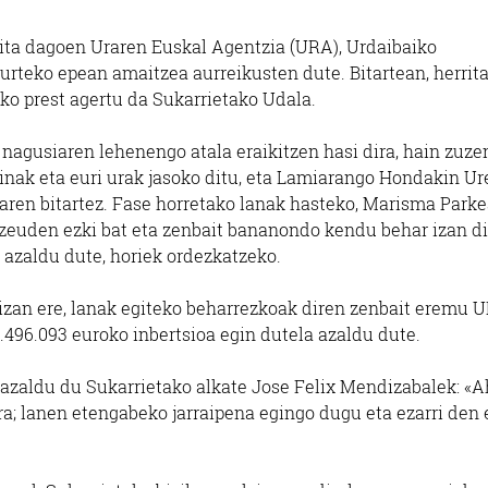
ikita dagoen Uraren Euskal Agentzia (URA), Urdaibaiko
urteko epean amaitzea aurreikusten dute. Bitartean, herrit
ko prest agertu da Sukarrietako Udala.
agusiaren lehenengo atala eraikitzen hasi dira, hain zuzen
ikinak eta euri urak jasoko ditu, eta Lamiarango Hondakin Ur
aren bitartez. Fase horretako lanak hasteko, Marisma Park
 zeuden ezki bat eta zenbait bananondo kendu behar izan di
 azaldu dute, horiek ordezkatzeko.
 izan ere, lanak egiteko beharrezkoak diren zenbait eremu 
.496.093 euroko inbertsioa egin dutela azaldu dute.
 azaldu du Sukarrietako alkate Jose Felix Mendizabalek: «A
ra; lanen etengabeko jarraipena egingo dugu eta ezarri den