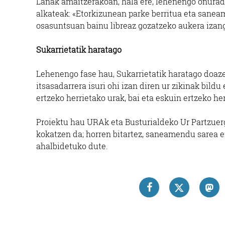
Lanak amaitzerakoan, hala ere, lehenengo onurad
alkateak: «Etorkizunean parke berritua eta sanea
osasuntsuan bainu libreaz gozatzeko aukera izan
Sukarrietatik haratago
Lehenengo fase hau, Sukarrietatik haratago doaz
itsasadarrera isuri ohi izan diren ur zikinak bild
ertzeko herrietako urak, bai eta eskuin ertzeko he
Proiektu hau URAk eta Busturialdeko Ur Partzuer
kokatzen da; horren bitartez, saneamendu sarea e
ahalbidetuko dute.