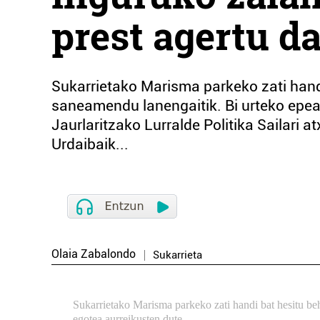
prest agertu d
Sukarrietako Marisma parkeko zati hand
saneamendu lanengaitik. Bi urteko epe
Jaurlaritzako Lurralde Politika Sailari 
Urdaibaik...
Olaia Zabalondo
Sukarrieta
Sukarrietako Marisma parkeko zati handi bat hesitu be
egotea aurreikusten dute