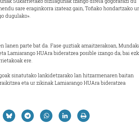
unak Sukarrietako bizilagunak izango direla gogorarazi du
mendu sare eraginkorra izateaz gain, Toñako hondartzako ur
go dugulako».
en lanen parte bat da. Fase guztiak amaitzerakoan, Munda
u eta Lamiarango HUAra bideratzea posible izango da; bai ez
rrietakoak ere.
goak sinatutako lankidetzarako lan hitzarmenaren baitan
raikitzea eta ur zikinak Lamiarango HUAra bideratzea