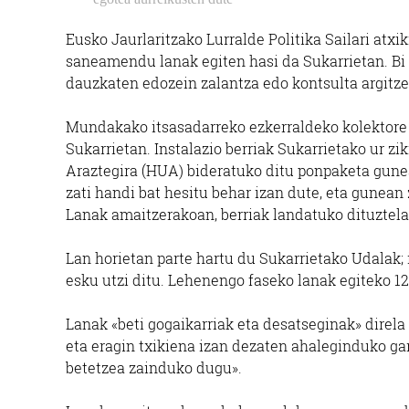
Eusko Jaurlaritzako Lurralde Politika Sailari atx
saneamendu lanak egiten hasi da Sukarrietan. Bi 
dauzkaten edozein zalantza edo kontsulta argitze
Mundakako itsasadarreko ezkerraldeko kolektore n
Sukarrietan. Instalazio berriak Sukarrietako ur z
Araztegira (HUA) bideratuko ditu ponpaketa gune
zati handi bat hesitu behar izan dute, eta gunean
Lanak amaitzerakoan, berriak landatuko dituztela
Lan horietan parte hartu du Sukarrietako Udalak;
esku utzi ditu. Lehenengo faseko lanak egiteko 12
Lanak «beti gogaikarriak eta desatseginak» direla
eta eragin txikiena izan dezaten ahaleginduko ga
betetzea zainduko dugu».