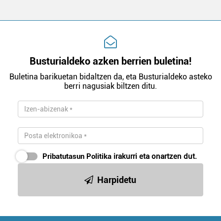
Busturialdeko azken berrien buletina!
Buletina barikuetan bidaltzen da, eta Busturialdeko asteko
berri nagusiak biltzen ditu.
Pribatutasun Politika
irakurri eta onartzen dut.
Harpidetu