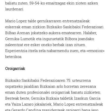
baliatu zuten. 59-54-ko emaitzagaz ekin zioten azken
laurdenari.
Mario Lopez talde gernikarraren entrenatzaileak
eskerrak eman zizkion Bizkaiko Saskibaloi Federazioari
Bilbao Arenan jokatzeko aukera ematearren. Halaber,
Gernika-Lumotik eta inguruetatik Bilbora joandako
zaleentzat ere esker oneko berbak izan zituen.
Esperientzia itzela zela nabarmendu zuen, eta «emozioz»
beterikoa.
Oroigarriak
Bizkaiko Saskibaloi Federazioaren 75. urteurrena
ospatzeko jaialdian Bizkaian arlo horretan zeresana
eman duten profesionalei oroigarriak banatu zizkieten.
Besteak beste, Gernika Bizkaia taldetik Izaskun Garcia
eta Yaiza Lazaro jokalariek, Mario Lopez entrenatzaileak
eta Gerardo Candina presidenteak oroigarri bana jaso