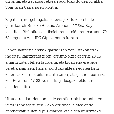
du bihar, eta zapatuan etxean agurtuko du denboraldia,
Spar Gran Canariaren kontra.
Zapatuan, norgehiagoka berezia jokatu zuen talde
gernikarrak Bilboko Bizkaia Arenan.
All Star Day
jaialdian, Bizkaiko saskibaloiaren jaialdiaren barruan, 79-
68 nagusitu zen IDK Gipuzkoaren kontra.
Lehen laurdena erabakigarria izan zen. Bizkaitarrak
indartsu kantxaratu ziren; erritmo bizia ezarriz. 28-16
amaitu zuten lehen laurdena, eta bigarrena ere bide
beretik joan zen. Hamar puntuko aldeari eustea lortu
zuten. Jokalariak bikain aritu ziren, eta guztien buru izan
zen Edwards. 47-33-ko markagailuagaz heldu ziren
atsedenaldira.
Hirugarren laurdenean talde gernikarrak intentsitatea
jaitsi izana igarri zen. Joko-erritmoa jaistea ondo
aprobetxatu zuten gipuzkoarrek, eta aldea murrizteko