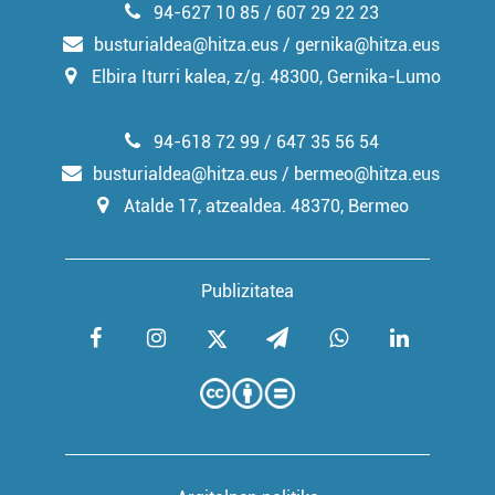
94-627 10 85 / 607 29 22 23
busturialdea@hitza.eus / gernika@hitza.eus
Elbira Iturri kalea, z/g. 48300, Gernika-Lumo
94-618 72 99 / 647 35 56 54
busturialdea@hitza.eus / bermeo@hitza.eus
Atalde 17, atzealdea. 48370, Bermeo
Publizitatea