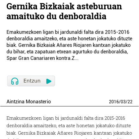
Gernika Bizkaiak asteburuan
amaituko du denboraldia
Emakumezkoen ligan bi jardunaldi falta dira 2015-2016
denboraldia amaitzeko, eta aste honetan jokatuko dituzte
biak. Gernika Bizkaiak Añares Riojaren kantxan jokatuko
du bihar, eta zapatuan etxean agurtuko du denboraldia,
Spar Gran Canariaren kontra.Z...
Aintzina Monasterio
2016
/
03
/
22
Emakumezkoen ligan bi jardunaldi falta dira 2015-2016
denboraldia amaitzeko, eta aste honetan jokatuko dituzte
biak. Gernika Bizkaiak Añares Riojaren kantxan jokatuko