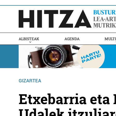
ALBISTEAK
AGENDA
MULT
GIZARTEA
Etxebarria et
Udalek itzuliar