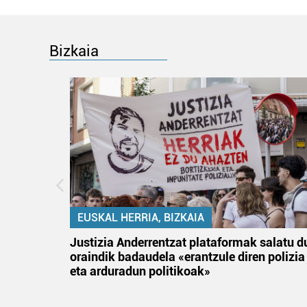
Bizkaia
EUSKAL HERRIA, BIZKAIA
tik
Justizia Anderrentzat plataformak salatu d
 gizon
oraindik badaudela «erantzule diren polizia
eta arduradun politikoak»