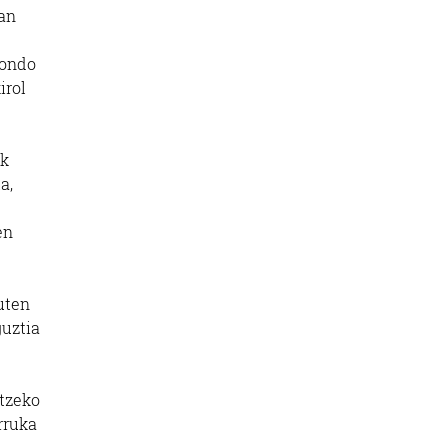
ian
iondo
irol
ek
a,
en
uten
guztia
utzeko
rruka