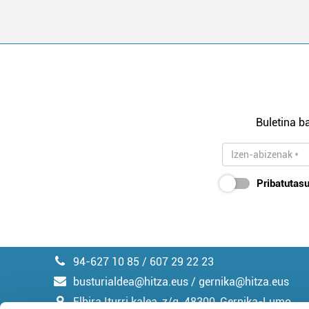
Buletina ba
Pribatutasu
94-627 10 85 / 607 29 22 23
busturialdea@hitza.eus / gernika@hitza.eus
Elbira Iturri kalea, z/g. 48300, Gernika-Lumo