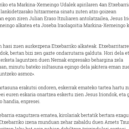
arriko eta Markina-Xemeingo Udalek apirilaren 4an Etxebarr
a lankidetzarako hitzarmena sinatu zuten atzo goizean
n egon ziren Julian Eraso Itzuliaren antolatzailea, Jesus Ir
meingo alkatea eta Joseba Iraolagoitia Markina-Xemeingo k
 hasi zuen aurkezpena Etxebarriko alkateak. Etxebarritarr
ok, bertan bizi zen gazte ondarrutarra galduta. Hori dela et
lasterketa laguntzen duen Nemak enpresako behargina zela
an, minutu bateko isiltasuna egingo dela jakitera eman zu
euntzeko asmoz».
artasuna erakutsi ondoren, eskerrak emateko tartea hartu z
leei euren eskaria onartzea eskertu zien Jesus Iriondok, eta 
 handia, enpresei.
ebarria ezagutzera ematea, kirolariak bertatik bertara ezag
 Etxebarriko izena munduan zehar zabaldu duen Amets Txu
aritzan leku bat egin nahian dabiltzan txirrindulari gazteei