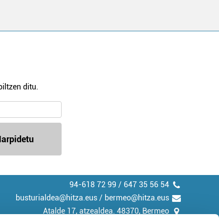
iltzen ditu.
arpidetu
94-618 72 99 / 647 35 56 54
busturialdea@hitza.eus / bermeo@hitza.eus
Atalde 17, atzealdea. 48370, Bermeo