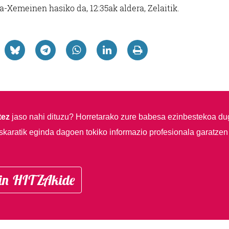
na-Xemeinen hasiko da, 12:35ak aldera, Zelaitik.
tez
jaso nahi dituzu?
Horretarako zure babesa ezinbestekoa du
skaratik eginda dagoen tokiko informazio profesionala garatzen
in HITZAkide