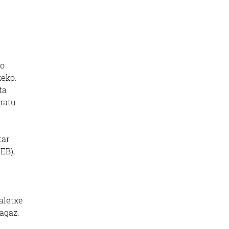
ko
zeko.
ta
aratu
tar
EB),
aletxe
agaz.