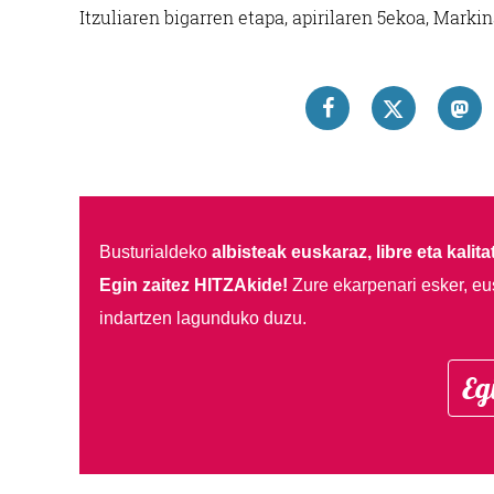
Itzuliaren bigarren etapa, apirilaren 5ekoa, Marki
Busturialdeko
albisteak euskaraz, libre eta kalita
Egin zaitez HITZAkide!
Zure ekarpenari esker, eu
indartzen lagunduko duzu.
Eg