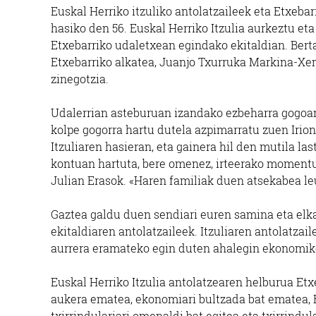
Euskal Herriko itzuliko antolatzaileek eta Etxeb
hasiko den 56. Euskal Herriko Itzulia aurkeztu et
Etxebarriko udaletxean egindako ekitaldian. Berta
Etxebarriko alkatea, Juanjo Txurruka Markina-Xe
zinegotzia.
Udalerrian asteburuan izandako ezbeharra gogoan
kolpe gogorra hartu dutela azpimarratu zuen Iriond
Itzuliaren hasieran, eta gainera hil den mutila 
kontuan hartuta, bere omenez, irteerako momentu
Julian Erasok. «Haren familiak duen atsekabea l
Gaztea galdu duen sendiari euren samina eta elk
ekitaldiaren antolatzaileek. Itzuliaren antolatzai
aurrera eramateko egin duten ahalegin ekonomiko
Euskal Herriko Itzulia antolatzearen helburua Etx
aukera ematea, ekonomiari bultzada bat ematea,
txirrindulariari omenaldi bat egitea eta txirrindul