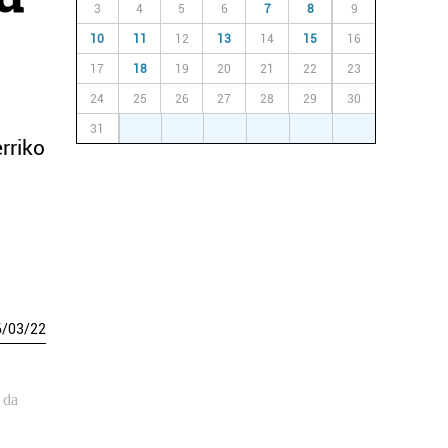
3
4
5
6
7
8
9
10
11
12
13
14
15
16
17
18
19
20
21
22
23
24
25
26
27
28
29
30
u
31
1
2
3
4
5
6
rriko
6
/
03
/
22
 da