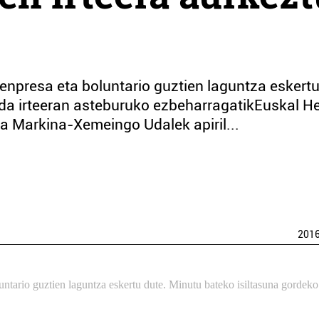
enpresa eta boluntario guztien laguntza eskert
 da irteeran asteburuko ezbeharragatikEuskal He
eta Markina-Xemeingo Udalek apiril...
201
untario guztien laguntza eskertu dute. Minutu bateko isiltasuna gordeko