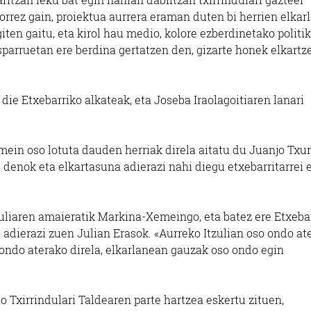
rrez gain, proiektua aurrera eraman duten bi herrien elkar
en gaitu, eta kirol hau medio, kolore ezberdinetako politik
 esparruetan ere berdina gertatzen den, gizarte honek elkartz
 die Etxebarriko alkateak, eta Joseba Iraolagoitiaren lanari
emein oso lotuta dauden herriak direla aitatu du Juanjo Txu
denok eta elkartasuna adierazi nahi diegu etxebarritarrei 
uliaren amaieratik Markina-Xemeingo, eta batez ere Etxeba
 adierazi zuen Julian Erasok. «Aurreko Itzulian oso ondo at
e ondo aterako direla, elkarlanean gauzak oso ondo egin
Txirrindulari Taldearen parte hartzea eskertu zituen,