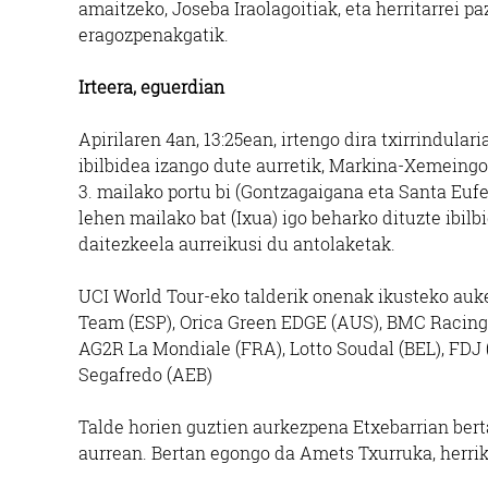
amaitzeko, Joseba Iraolagoitiak, eta herritarrei p
eragozpenakgatik.
Irteera, eguerdian
Apirilaren 4an, 13:25ean, irtengo dira txirrindular
ibilbidea izango dute aurretik, Markina-Xemeing
3. mailako portu bi (Gontzagaigana eta Santa Eufe
lehen mailako bat (Ixua) igo beharko dituzte ibil
daitezkeela aurreikusi du antolaketak.
UCI World Tour-eko talderik onenak ikusteko auk
Team (ESP), Orica Green EDGE (AUS), BMC Racing 
AG2R La Mondiale (FRA), Lotto Soudal (BEL), FDJ 
Segafredo (AEB)
Talde horien guztien aurkezpena Etxebarrian berta
aurrean. Bertan egongo da Amets Txurruka, herriko