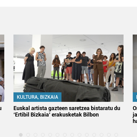
KULTURA, BIZKAIA
u
Euskal artista gazteen saretzea bistaratu du
O
‘Ertibil Bizkaia’ erakusketak Bilbon
j
h