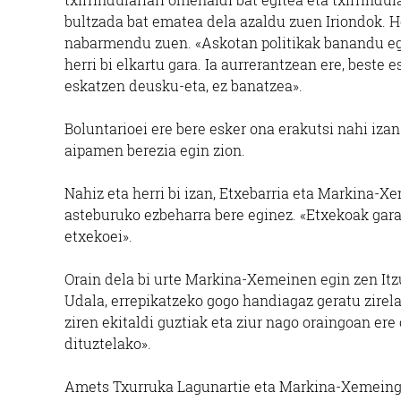
bultzada bat ematea dela azaldu zuen Iriondok. Ho
nabarmendu zuen. «Askotan politikak banandu egit
herri bi elkartu gara. Ia aurrerantzean ere, beste
eskatzen deusku-eta, ez banatzea».
Boluntarioei ere bere esker ona erakutsi nahi izan
aipamen berezia egin zion.
Nahiz eta herri bi izan, Etxebarria eta Markina-X
asteburuko ezbeharra bere eginez. «Etxekoak gara 
etxekoei».
Orain dela bi urte Markina-Xemeinen egin zen Itz
Udala, errepikatzeko gogo handiagaz geratu zirela
ziren ekitaldi guztiak eta ziur nago oraingoan er
dituztelako».
Amets Txurruka Lagunartie eta Markina-Xemeingo 