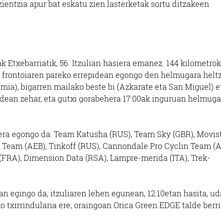
azientzia apur bat eskatu zien lasterketak sortu ditzakeen
iak Etxebarriatik, 56. Itzuliari hasiera emanez. 144 kilometro
o frontoiaren pareko errepidean egongo den helmugara helt
mia), bigarren mailako beste bi (Azkarate eta San Miguel) e
bidean zehar, eta gutxi gorabehera 17:00ak inguruan helmug
era egongo da: Team Katusha (RUS), Team Sky (GBR), Movis
Team (AEB), Tinkoff (RUS), Cannondale Pro Cyclin Team (A
(FRA), Dimension Data (RSA), Lampre-merida (ITA), Trek-
n egingo da, itzuliaren lehen egunean, 12:10etan hasita, ud
 txirrindularia ere, oraingoan Orica Green EDGE talde berri