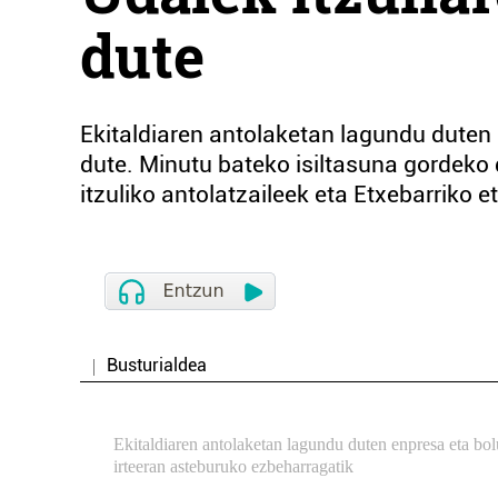
dute
Ekitaldiaren antolaketan lagundu duten 
dute. Minutu bateko isiltasuna gordeko
itzuliko antolatzaileek eta Etxebarriko 
Busturialdea
Ekitaldiaren antolaketan lagundu duten enpresa eta bol
irteeran asteburuko ezbeharragatik