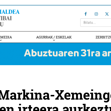
IMEDIA
AGURRAK / ESKELAK
ZERBITZ
a Markina-Xemeing
en irteera aurkez