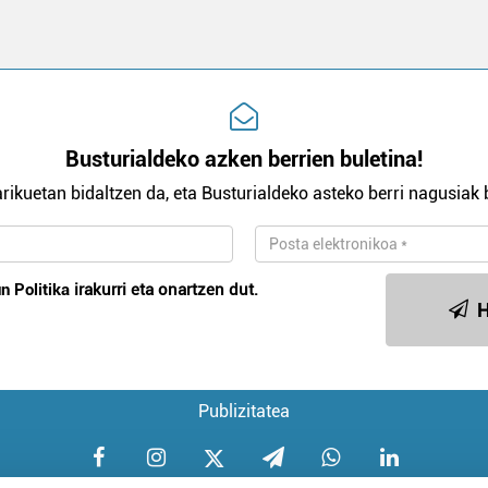
Busturialdeko azken berrien buletina!
rikuetan bidaltzen da, eta Busturialdeko asteko berri nagusiak b
n Politika
irakurri eta onartzen dut.
H
Publizitatea