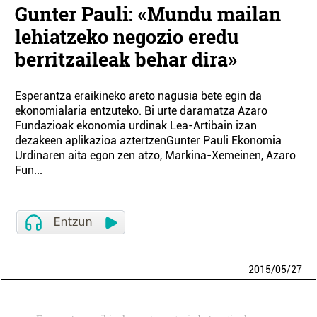
Gunter Pauli: «Mundu mailan
lehiatzeko negozio eredu
berritzaileak behar dira»
Esperantza eraikineko areto nagusia bete egin da
ekonomialaria entzuteko. Bi urte daramatza Azaro
Fundazioak ekonomia urdinak Lea-Artibain izan
dezakeen aplikazioa aztertzenGunter Pauli Ekonomia
Urdinaren aita egon zen atzo, Markina-Xemeinen, Azaro
Fun...
2015
/
05
/
27