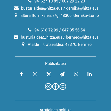
94-627 10 85 / 607 29 22 23
busturialdea@hitza.eus / gernika@hitza.eus
Elbira Iturri kalea, z/g. 48300, Gernika-Lumo
94-618 72 99 / 647 35 56 54
busturialdea@hitza.eus / bermeo@hitza.eus
Atalde 17, atzealdea. 48370, Bermeo
Publizitatea
Argitalpen politika