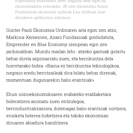
Esperantza eraikineko areto nagusia bete egin da
ekonomialaria entzuteko. Bi urte daramatza Azaro
Fundazioak ekonomia urdinak Lea-Artibain izan
dezakeen aplikazioa aztertzen
Gunter Pauli Ekonomia Urdinaren aita egon zen atzo,
Markina-Xemeinen, Azaro Fundazioak gonbidatuta,
Emprender en Blue Economy izenpean egin zen
jardunaldian. Mundu mailan lehi- atzeko gastuak gutxitu
behar direla azpimarratu zuen, eta berrikuntza dela
horretarako bidea. «Baina ez berrikuntza teknologikoa,
negozio eredu berritzaileak dira bilatu behar direnak,
momentuan dugunarekin balio erantsiak».
Ehun sozioekonomikoaren erabateko eraldaketara
bideratzera animatu zuen entzulegoa,
berrindustrializaziora, dutenagaz balio erantsiak sortzera,
erosketa boterea hobetzera eta tokiko ekonomian
diruaren abiadura handitzera.