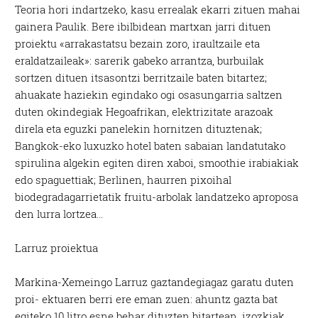
Teoria hori indartzeko, kasu errealak ekarri zituen mahai
gainera Paulik. Bere ibilbidean martxan jarri dituen
proiektu «arrakastatsu bezain zoro, iraultzaile eta
eraldatzaileak»: sarerik gabeko arrantza, burbuilak
sortzen dituen itsasontzi berritzaile baten bitartez;
ahuakate haziekin egindako ogi osasungarria saltzen
duten okindegiak Hegoafrikan, elektrizitate arazoak
direla eta eguzki panelekin hornitzen dituztenak;
Bangkok-eko luxuzko hotel baten sabaian landatutako
spirulina algekin egiten diren xaboi, smoothie irabiakiak
edo spaguettiak; Berlinen, haurren pixoihal
biodegradagarrietatik fruitu-arbolak landatzeko aproposa
den lurra lortzea…
Larruz proiektua
Markina-Xemeingo Larruz gaztandegiagaz garatu duten
proi- ektuaren berri ere eman zuen: ahuntz gazta bat
egiteko 10 litro esne behar dituzten bitartean, izozkiak