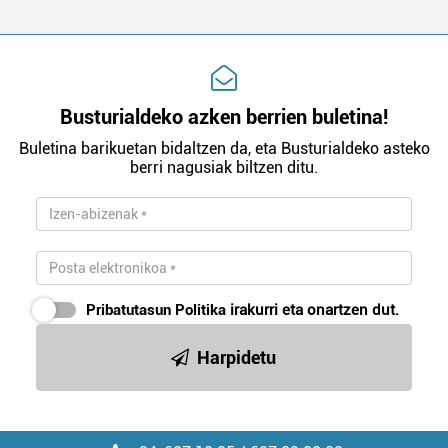
Busturialdeko azken berrien buletina!
Buletina barikuetan bidaltzen da, eta Busturialdeko asteko
berri nagusiak biltzen ditu.
Pribatutasun Politika
irakurri eta onartzen dut.
Harpidetu