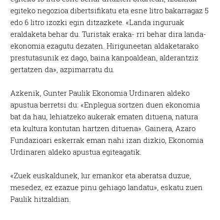
egiteko negozioa dibertsifikatu eta esne litro bakarragaz 5
edo 6 litro izozki egin ditzazkete. «Landa inguruak
eraldaketa behar du. Turistak eraka- rri behar dira landa-
ekonomia ezagutu dezaten. Hiriguneetan aldaketarako
prestutasunik ez dago, baina kanpoaldean, alderantziz
gertatzen da», azpimarratu du.
Azkenik, Gunter Paulik Ekonomia Urdinaren aldeko
apustua berretsi du: «Enplegua sortzen duen ekonomia
bat da hau, lehiatzeko aukerak ematen dituena, natura
eta kultura kontutan hartzen dituena». Gainera, Azaro
Fundazioari eskerrak eman nahi izan dizkio, Ekonomia
Urdinaren aldeko apustua egiteagatik.
«Zuek euskaldunek, lur emankor eta aberatsa duzue,
mesedez, ez ezazue pinu gehiago landatu», eskatu zuen
Paulik hitzaldian.