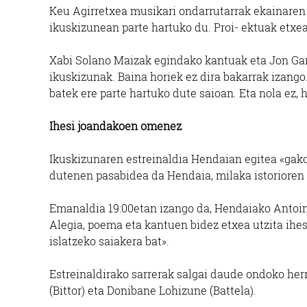
Keu Agirretxea musikari ondarrutarrak ekainare
ikuskizunean parte hartuko du. Proi- ektuak etxea
Xabi Solano Maizak egindako kantuak eta Jon G
ikuskizunak. Baina horiek ez dira bakarrak izango. I
batek ere parte hartuko dute saioan. Eta nola ez,
Ihesi joandakoen omenez
Ikuskizunaren estreinaldia Hendaian egitea «gako
dutenen pasabidea da Hendaia, milaka istorioren 
Emanaldia 19:00etan izango da, Hendaiako Antoin
Alegia, poema eta kantuen bidez etxea utzita ihe
islatzeko saiakera bat».
Estreinaldirako sarrerak salgai daude ondoko herri
(Bittor) eta Donibane Lohizune (Battela).