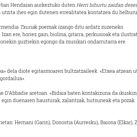
n 6an Hendaian aurkeztuko duten
Herri bihurtu zaidan dese
 utzita ihes egin dutenen errealitatea kontatzea du helburu
armendia
Txuria
k poemak izango ditu ardatz zuzeneko
zan ere, horiez gain, biolina, gitarra, perkusioak eta ilustra
 horiekin guztiekin egongo da musikari ondarrutarra ere.
a» dela diote egitasmoaren bultzatzaileek. «Etxea atzean u
gordailua».
e D’Abbadie aretoan. «Bidaia baten kontakizuna da ikuskiz
s egin duenaren hausturak, zalantzak, hutsuneak eta pozak
etan: Hernani (Garin), Donostia (Aurresku), Baiona (Elkar), 