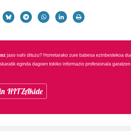
tez
jaso nahi dituzu?
Horretarako zure babesa ezinbestekoa du
skaratik eginda dagoen tokiko informazio profesionala garatzen
in HITZAkide