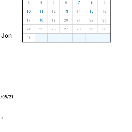
3
4
5
6
7
8
9
10
11
12
13
14
15
16
17
18
19
20
21
22
23
24
25
26
27
28
29
30
a Jon
31
1
2
3
4
5
6
5
/
05
/
21
tu