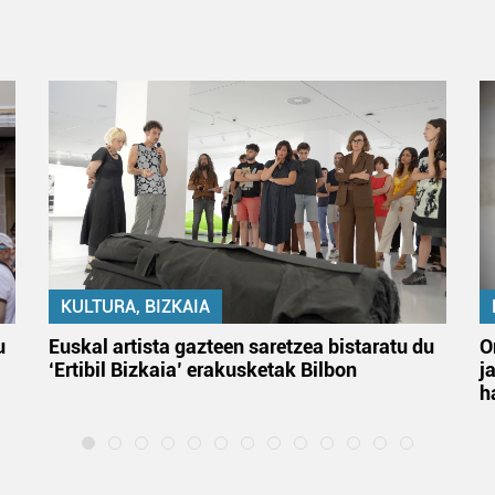
KULTURA, BIZKAIA
u
Euskal artista gazteen saretzea bistaratu du
O
‘Ertibil Bizkaia’ erakusketak Bilbon
j
h