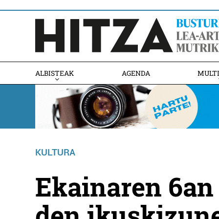
ALBISTEAK
AGENDA
MULT
KULTURA
Ekainaren 6an
den ikuskizun