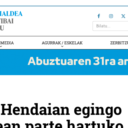
IMEDIA
AGURRAK / ESKELAK
ZERBITZ
 Hendaian egingo
ean parte hartuko