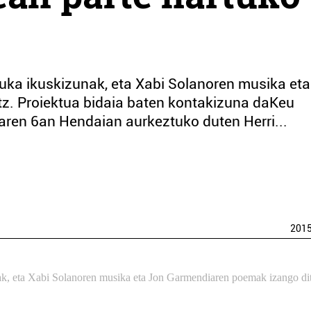
dauka ikuskizunak, eta Xabi Solanoren musika et
z. Proiektua bidaia baten kontakizuna daKeu
aren 6an Hendaian aurkeztuko duten Herri...
201
unak, eta Xabi Solanoren musika eta Jon Garmendiaren poemak izango di