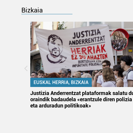
Bizkaia
EUSKAL HERRIA, BIZKAIA
an
Justizia Anderrentzat plataformak salatu d
oraindik badaudela «erantzule diren polizia
eta arduradun politikoak»