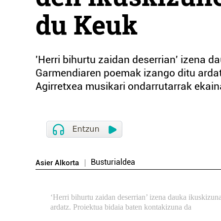
du Keuk
'Herri bihurtu zaidan deserrian' izena 
Garmendiaren poemak izango ditu ardat
Agirretxea musikari ondarrutarrak ekain
Busturialdea
Asier Alkorta
‘Herri bihurtu zaidan deserrian’ izena dauka ikuskiz
ardatz. Proiektua bidaia baten kontakizuna da