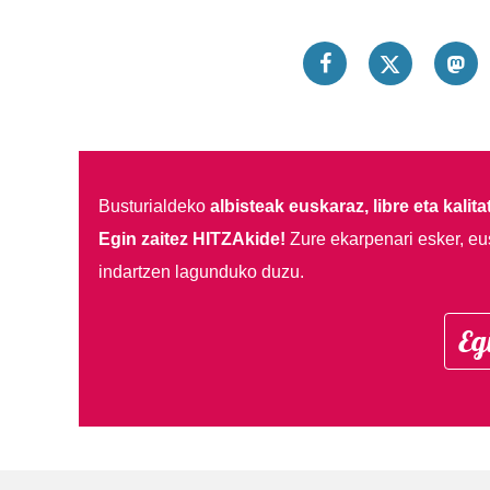
Busturialdeko
albisteak euskaraz, libre eta kalita
Egin zaitez HITZAkide!
Zure ekarpenari esker, eu
indartzen lagunduko duzu.
Eg