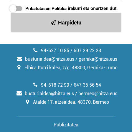
erabiltzeko baimen esplizitua ematen diguzu.
Gehiago
Pribatutasun Politika
irakurri eta onartzen dut.
irakurri
Harpidetu
94-627 10 85 / 607 29 22 23
busturialdea@hitza.eus / gernika@hitza.eus
Elbira Iturri kalea, z/g. 48300, Gernika-Lumo
94-618 72 99 / 647 35 56 54
busturialdea@hitza.eus / bermeo@hitza.eus
Atalde 17, atzealdea. 48370, Bermeo
Publizitatea