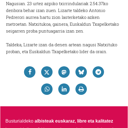
Nagusian. 23 urtez azpiko txirrindulariak 2.54.37ko
denbora behar izan zuen. Lizarte taldeko Antonio
Pedrerori aurrea hartu zion lasterketako azken
metroetan. Natxitukoa, gainera, Euskaldun Txapelketako
seigarren proba puntuagarria izan zen.
Taldeka, Lizarte izan da denen artean nagusi Natxituko
proban, eta Euskaldun Txapelketako lider da orain.
Busturialdeko
albisteak euskaraz, libre eta kalitatez