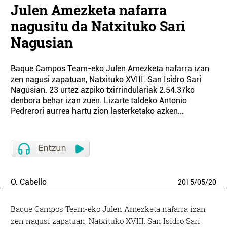
Julen Amezketa nafarra
nagusitu da Natxituko Sari
Nagusian
Baque Campos Team-eko Julen Amezketa nafarra izan
zen nagusi zapatuan, Natxituko XVIII. San Isidro Sari
Nagusian. 23 urtez azpiko txirrindulariak 2.54.37ko
denbora behar izan zuen. Lizarte taldeko Antonio
Pedrerori aurrea hartu zion lasterketako azken...
O. Cabello
2015
/
05
/
20
Baque Campos Team-eko Julen Amezketa nafarra izan
zen nagusi zapatuan, Natxituko XVIII. San Isidro Sari