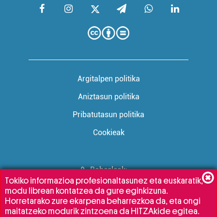
Argitalpen politika
Aniztasun politika
Pribatutasun politika
Cookieak
Babesleak:
Tokiko informazioa profesionaltasunez eta euskaratik,
modu librean kontatzea da gure eginkizuna.
Horretarako zure ekarpena beharrezkoa da, eta ongi
maitatzeko modurik zintzoena da HITZAkide egitea.