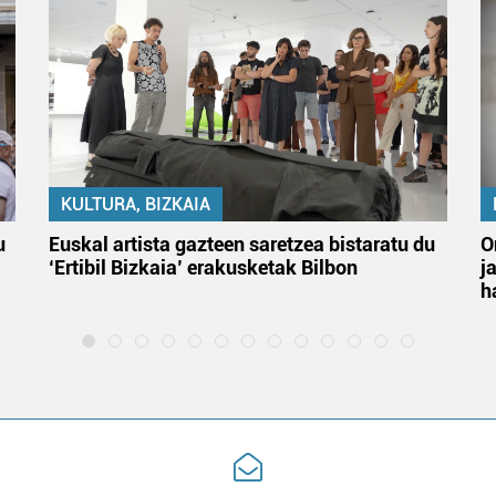
KULTURA, BIZKAIA
u
Euskal artista gazteen saretzea bistaratu du
O
‘Ertibil Bizkaia’ erakusketak Bilbon
j
h