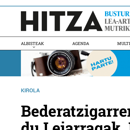
ALBISTEAK
AGENDA
MULT
KIROLA
Bederatzigarre
du Lejarragak 