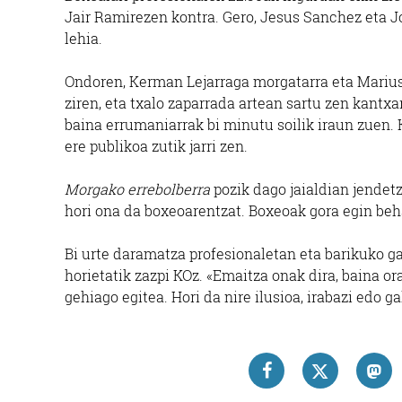
Jair Ramirezen kontra. Gero, Jesus Sanchez eta 
lehia.
Ondoren, Kerman Lejarraga morgatarra eta Marius
ziren, eta txalo zaparrada artean sartu zen kant
baina errumaniarrak bi minutu soilik iraun zuen. 
ere publikoa zutik jarri zen.
Morgako errebolberra
pozik dago jaialdian jendetz
hori ona da boxeoarentzat. Boxeoak gora egin beha
Bi urte daramatza profesionaletan eta barikuko gar
horietatik zazpi KOz. «Emaitza onak dira, baina or
gehiago egitea. Hori da nire ilusioa, irabazi edo g