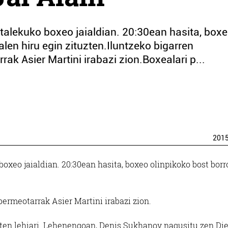
otalekuko boxeo jaialdian. 20:30ean hasita, box
alen hiru egin zituzten.Iluntzeko bigarren
k Asier Martini irabazi zion.Boxealari p...
201
boxeo jaialdian. 20:30ean hasita, boxeo olinpikoko bost borr
ermeotarrak Asier Martini irabazi zion.
eten lehiari. Lehenengoan, Denis Sukhanov nagusitu zen Di