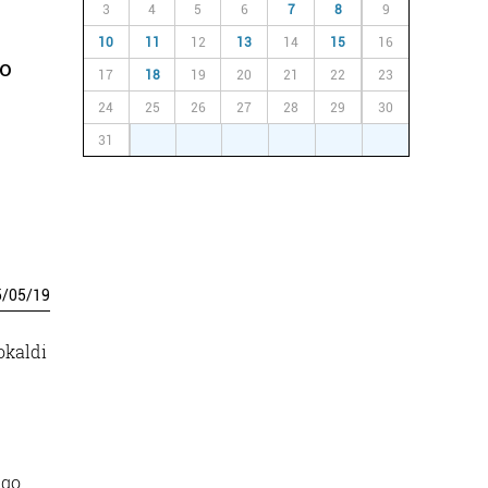
3
4
5
6
7
8
9
10
11
12
13
14
15
16
eo
17
18
19
20
21
22
23
24
25
26
27
28
29
30
31
1
2
3
4
5
6
5
/
05
/
19
okaldi
ego