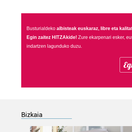
Busturialdeko
albisteak euskaraz, libre eta kalita
Egin zaitez HITZAkide!
Zure ekarpenari esker, eu
indartzen lagunduko duzu.
Eg
Bizkaia