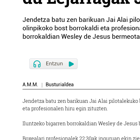
Jendetza batu zen barikuan Jai Alai pil
olinpikoko bost borrokaldi eta profesion
borrokaldian Wesley de Jesus bermeotarra
A.M.M.
Busturialdea
Jendetza batu zen barikuan Jai Alai pilotalekuko 
eta profesionalen hiru egin zituzten.
Iluntzeko bigarren borrokaldian Wesley de Jesus b
Boxealari profesionalek 22:30ak inguruan ekin zi