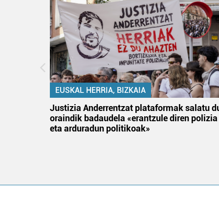
EUSKAL HERRIA, BIZKAIA
an
Justizia Anderrentzat plataformak salatu d
oraindik badaudela «erantzule diren polizia
eta arduradun politikoak»