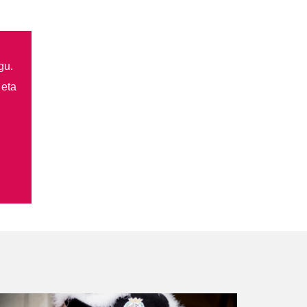
gu.
 eta