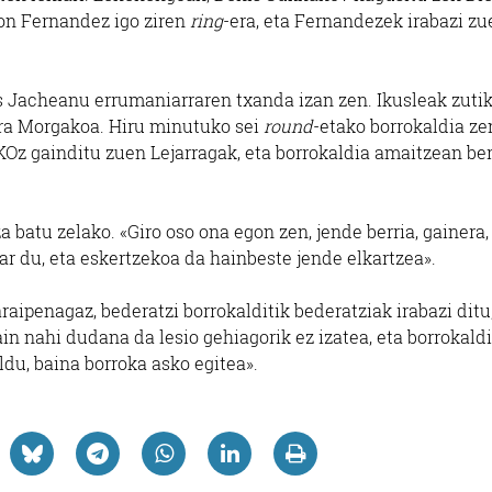
Jon Fernandez igo ziren
ring
-era, eta Fernandezek irabazi zu
 Jacheanu errumaniarraren txanda izan zen. Ikusleak zutik 
xara Morgakoa. Hiru minutuko sei
round
-etako borrokaldia ze
KOz gainditu zuen Lejarragak, eta borrokaldia amaitzean ber
a batu zelako. «Giro oso ona egon zen, jende berria, gainera,
r du, eta eskertzekoa da hainbeste jende elkartzea».
aipenagaz, bederatzi borrokalditik bederatziak irabazi ditu
ain nahi dudana da lesio gehiagorik ez izatea, eta borrokaldi
aldu, baina borroka asko egitea».