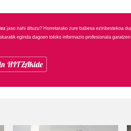
tez
jaso nahi dituzu?
Horretarako zure babesa ezinbestekoa du
skaratik eginda dagoen tokiko informazio profesionala garatzen
in HITZAkide