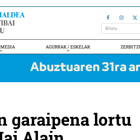
IMEDIA
AGURRAK / ESKELAK
ZERBITZ
n garaipena lortu
Jai Alain