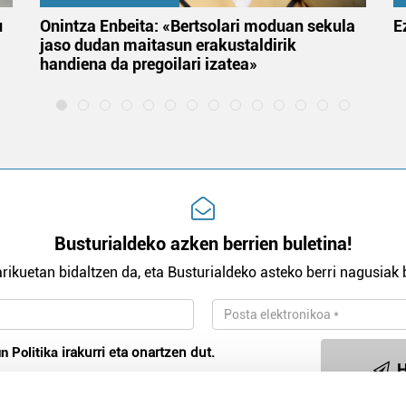
u
Onintza Enbeita: «Bertsolari moduan sekula
E
jaso dudan maitasun erakustaldirik
handiena da pregoilari izatea»
Busturialdeko azken berrien buletina!
rikuetan bidaltzen da, eta Busturialdeko asteko berri nagusiak b
n Politika
irakurri eta onartzen dut.
H