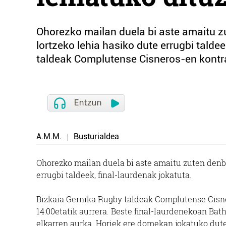
Ohorezko mailan duela bi aste amaitu zu
lortzeko lehia hasiko dute errugbi talde
taldeak Complutense Cisneros-en kontra
A.M.M.
Busturialdea
Ohorezko mailan duela bi aste amaitu zuten denbo
errugbi taldeek, final-laurdenak jokatuta.
Bizkaia Gernika Rugby taldeak Complutense Cisne
14:00etatik aurrera. Beste final-laurdenekoan Ba
elkarren aurka. Horiek ere domekan jokatuko dute,