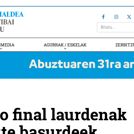
IMEDIA
AGURRAK / ESKELAK
ZERBITZ
o final laurdenak
zte basurdeek