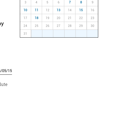
3
4
5
6
7
8
9
10
11
12
13
14
15
16
17
18
19
20
21
22
23
by
24
25
26
27
28
29
30
31
1
2
3
4
5
6
5
/
05
/
15
dute