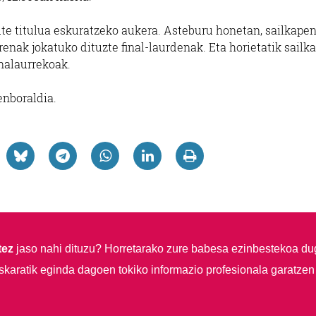
te titulua eskuratzeko aukera. Asteburu honetan, sailkape
enak jokatuko dituzte final-laurdenak. Eta horietatik sailk
inalaurrekoak.
nboraldia.
tez
jaso nahi dituzu?
Horretarako zure babesa ezinbestekoa du
skaratik eginda dagoen tokiko informazio profesionala garatzen