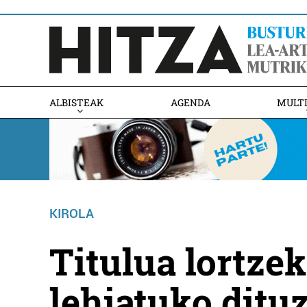
ALBISTEAK
AGENDA
MULT
KIROLA
Titulua lortzek
lehiatuko ditu