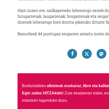
Hain zuzen ere, sailkapeneko lehenengo seirek du
hirugarrenak, laugarrenak, bosgarrenak eta seigarr
direnek lehenengo bien kontra jokatuko dituzte f
Basurdeek 44 puntugaz seigarren amaitu zuten de
Busturialdeko
albisteak euskaraz, libre eta kalita
Egin zaitez HITZAkide!
Zure ekarpenari esker, eu
indartzen lagunduko duzu.