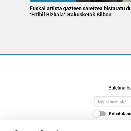
na
Euskal artista gazteen saretzea bistaratu d
‘Ertibil Bizkaia’ erakusketak Bilbon
Buletina ba
Pribatutasu