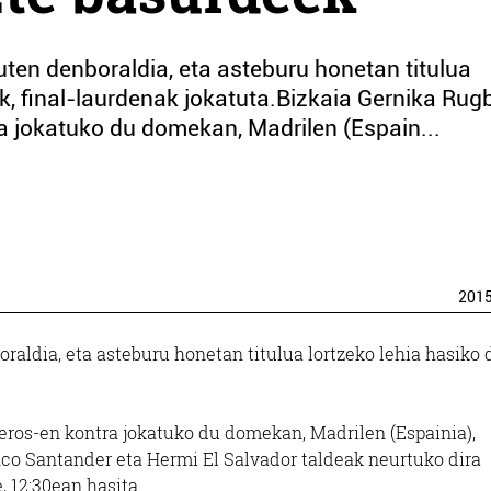
ten denboraldia, eta asteburu honetan titulua
ek, final-laurdenak jokatuta.Bizkaia Gernika Rug
 jokatuko du domekan, Madrilen (Espain...
201
raldia, eta asteburu honetan titulua lortzeko lehia hasiko 
ros-en kontra jokatuko du domekan, Madrilen (Espainia),
thco Santander eta Hermi El Salvador taldeak neurtuko dira
 12:30ean hasita.