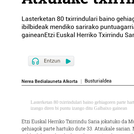
Lasterketan 80 txirrindulari baino gehi
ibilbideak mendiko sarirako puntuagarri
gaineanEtzi Euskal Herriko Txirrindu Sar
Busturialdea
Nerea Bedialauneta Alkorta
Lasterketan 80 txirrindulari baino gehiagoren parte ha
izango diren bi puntu izango ditu Galbaixo gainean
Etzi Euskal Herriko Txirrindu Saria jokatuko da Mu
gehiagok parte hartuko dute 33. Atxukale sarian.