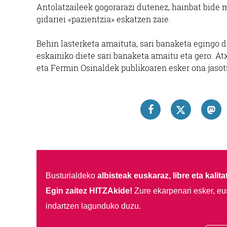
Antolatzaileek gogorarazi dutenez, hainbat bide m
gidariei «pazientzia» eskatzen zaie.
Behin lasterketa amaituta, sari banaketa egingo
eskainiko diete sari banaketa amaitu eta gero. A
eta Fermin Osinaldek publikoaren esker ona jasot
Busturialdeko
albisteak euskaraz, libre eta kalita
Egin zaitez HITZAkide!
Zure ekarpenari esker, eu
indartzen lagunduko duzu.