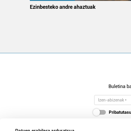
na
Ezinbesteko andre ahaztuak
Buletina ba
Pribatutasu
Datuen erabilera arduratsua