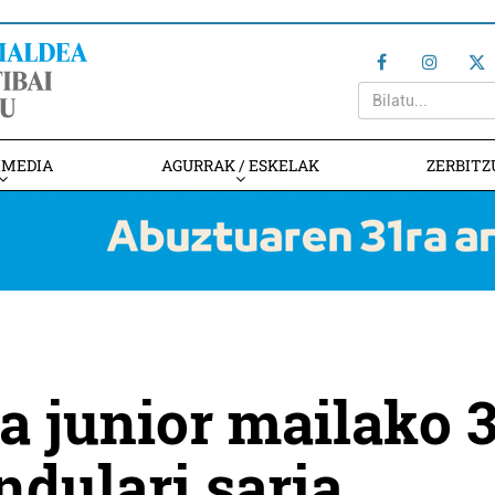
IMEDIA
AGURRAK / ESKELAK
ZERBITZ
a junior mailako 3
ndulari saria