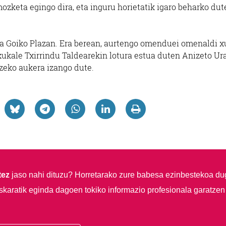
ozketa egingo dira, eta inguru horietatik igaro beharko dut
 da Goiko Plazan. Era berean, aurtengo omenduei omenaldi 
txukale Txirrindu Taldearekin lotura estua duten Anizeto U
zeko aukera izango dute.
tez
jaso nahi dituzu?
Horretarako zure babesa ezinbestekoa du
skaratik eginda dagoen tokiko informazio profesionala garatzen