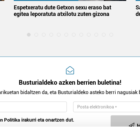
Espetxeratu dute Getxon sexu eraso bat
S
egitea leporatuta atxilotu zuten gizona
d
Busturialdeko azken berrien buletina!
rikuetan bidaltzen da, eta Busturialdeko asteko berri nagusiak b
n Politika
irakurri eta onartzen dut.
H