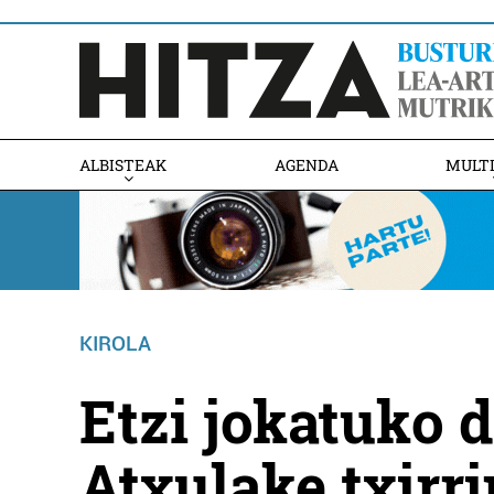
ALBISTEAK
AGENDA
MULT
KIROLA
Etzi jokatuko d
Atxulake txirri