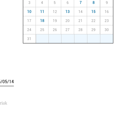
3
4
5
6
7
8
9
10
11
12
13
14
15
16
17
18
19
20
21
22
23
24
25
26
27
28
29
30
31
1
2
3
4
5
6
5
/
05
/
14
riak