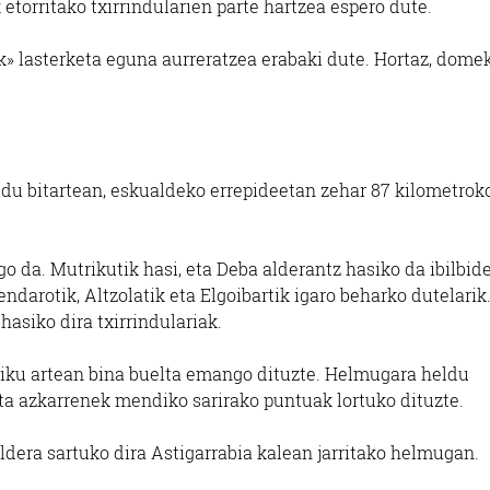
etorritako txirrindularien parte hartzea espero dute.
k» lasterketa eguna aurreratzea erabaki dute. Hortaz, dome
ldu bitartean, eskualdeko errepideetan zehar 87 kilometrok
o da. Mutrikutik hasi, eta Deba alderantz hasiko da ibilbid
ndarotik, Altzolatik eta Elgoibartik igaro beharko dutelarik
asiko dira txirrindulariak.
iku artean bina buelta emango dituzte. Helmugara heldu
 eta azkarrenek mendiko sarirako puntuak lortuko dituzte.
aldera sartuko dira Astigarrabia kalean jarritako helmugan.