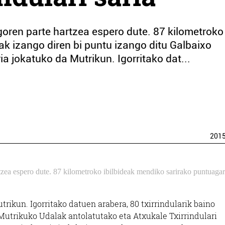
agoren parte hartzea espero dute. 87 kilometroko
ak izango diren bi puntu izango ditu Galbaixo
ia jokatuko da Mutrikun. Igorritako dat...
201
rtzea espero dute. 87 kilometroko ibilbideak mendiko sarirako puntuagar
trikun. Igorritako datuen arabera, 80 txirrindularik baino
 Mutrikuko Udalak antolatutako eta Atxukale Txirrindulari