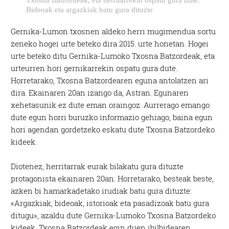
Bideoak eta argazkiak batu gura dituzte
Gernika-Lumon txosnen aldeko herri mugimendua sortu
zeneko hogei urte beteko dira 2015. urte honetan. Hogei
urte beteko ditu Gernika-Lumoko Txosna Batzordeak, eta
urteurren hori gernikarrekin ospatu gura dute.
Horretarako, Txosna Batzordearen eguna antolatzen ari
dira. Ekainaren 20an izango da, Astran. Egunaren
xehetasunik ez dute eman oraingoz. Aurrerago emango
dute egun horri buruzko informazio gehiago, baina egun
hori agendan gordetzeko eskatu dute Txosna Batzordeko
kideek.
Diotenez, herritarrak eurak bilakatu gura dituzte
protagonista ekainaren 20an. Horretarako, besteak beste,
azken bi hamarkadetako irudiak batu gura dituzte:
«Argazkiak, bideoak, istorioak eta pasadizoak batu gura
ditugu», azaldu dute Gernika-Lumoko Txosna Batzordeko
kideek. Txosna Batzordeak egin duen ibilbidearen