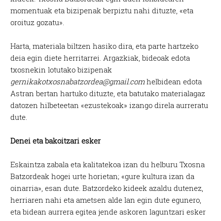
momentuak eta bizipenak berpiztu nahi dituzte, «eta
oroituz gozatu».
Harta, materiala biltzen hasiko dira, eta parte hartzeko
deia egin diete herritarrei. Argazkiak, bideoak edota
txosnekin lotutako bizipenak
gernikakotxosnabatzordea@gmail.com
helbidean edota
Astran bertan hartuko dituzte, eta batutako materialagaz
datozen hilbeteetan «ezustekoak» izango direla aurreratu
dute.
Denei eta bakoitzari esker
Eskaintza zabala eta kalitatekoa izan du helburu Txosna
Batzordeak hogei urte horietan; «gure kultura izan da
oinarria», esan dute. Batzordeko kideek azaldu dutenez,
herriaren nahi eta ametsen alde lan egin dute egunero,
eta bidean aurrera egitea jende askoren laguntzari esker