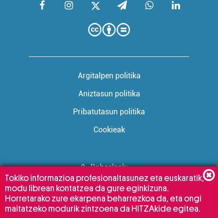
Argitalpen politika
Aniztasun politika
Pribatutasun politika
Cookieak
Babesleak:
Tokiko informazioa profesionaltasunez eta euskaratik,
modu librean kontatzea da gure eginkizuna.
Horretarako zure ekarpena beharrezkoa da, eta ongi
maitatzeko modurik zintzoena da HITZAkide egitea.