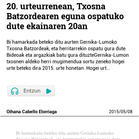
20. urteurrenean, Txosna
Batzordearen eguna ospatuko
dute ekainaren 20an
Bi hamarkada beteko ditu aurten Gernika-Lumoko
Txosna Batzordeak, eta herritarrekin ospatu gura dute.
Bideoak eta argazkiak batu gura dituzteGernika-Lumon
txosnen aldeko herri mugimendua sortu zeneko hogei
urte beteko dira 2015. urte honetan. Hogei urt...
Oihana Cabello Elorriaga
2015
/
05
/
08
Bi hamarkada beteko ditu aurten Gernika-Lumoko
Txosna Batzordeak, eta herritarrekin ospatu gura dute.