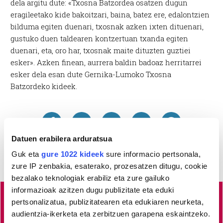
dela argitu dute: «Txosna Batzordea osatzen dugun
eragileetako kide bakoitzari, baina, batez ere, edalontzien
bilduma egiten duenari, txosnak azken ixten dituenari,
gustuko duen taldearen kontzertuan txanda egiten
duenari, eta, oro har, txosnak maite dituzten guztiei
esker». Azken finean, aurrera baldin badoaz herritarrei
esker dela esan dute Gernika-Lumoko Txosna
Batzordeko kideek.
Datuen erabilera arduratsua
Guk eta
gure 1022 kideek
sure informacio pertsonala,
zure IP zenbakia, esaterako, prozesatzen ditugu, cookie
bezalako teknologiak erabiliz eta zure gailuko
informazioak azitzen dugu publizitate eta eduki
pertsonalizatua, publizitatearen eta edukiaren neurketa,
Busturialdeko
albisteak euskaraz, libre eta kalitatez
audientzia-ikerketa eta zerbitzuen garapena eskaintzeko.
jaso nahi dituzu?
Horretarako zure babesa ezinbestekoa