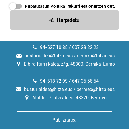
Pribatutasun Politika
irakurri eta onartzen dut.
Harpidetu
94-627 10 85 / 607 29 22 23
busturialdea@hitza.eus / gernika@hitza.eus
Elbira Iturri kalea, z/g. 48300, Gernika-Lumo
94-618 72 99 / 647 35 56 54
busturialdea@hitza.eus / bermeo@hitza.eus
Atalde 17, atzealdea. 48370, Bermeo
Publizitatea