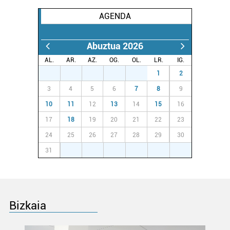
Webgune honek cookie propioak eta hirugarrenen cookie-
fitxategiak erabiltzen ditu. Zure esperientzia eta
AGENDA
zerbitzuak hobetzeko asmoz, cookie teknologiaz
baliatzen gara. Ohar hau onartuz gero, teknologia hori
Abuztua 2026
erabiltzeko baimen esplizitua ematen diguzu.
Gehiago
AL.
AR.
AZ.
OG.
OL.
LR.
IG.
irakurri
27
28
29
30
31
1
2
3
4
5
6
7
8
9
10
11
12
13
14
15
16
17
18
19
20
21
22
23
24
25
26
27
28
29
30
31
1
2
3
4
5
6
Bizkaia