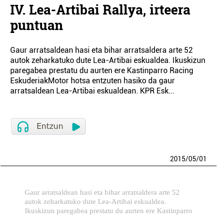
IV. Lea-Artibai Rallya, irteera
puntuan
Gaur arratsaldean hasi eta bihar arratsaldera arte 52
autok zeharkatuko dute Lea-Artibai eskualdea. Ikuskizun
paregabea prestatu du aurten ere Kastinparro Racing
EskuderiakMotor hotsa entzuten hasiko da gaur
arratsaldean Lea-Artibai eskualdean. KPR Esk...
2015
/
05
/
01
Gaur arratsaldean hasi eta bihar arratsaldera arte 52
autok zeharkatuko dute Lea-Artibai eskualdea.
Ikuskizun paregabea prestatu du aurten ere Kastinparro