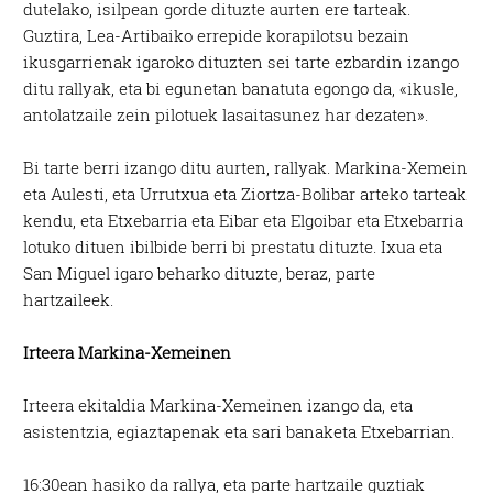
dutelako, isilpean gorde dituzte aurten ere tarteak.
Guztira, Lea-Artibaiko errepide korapilotsu bezain
ikusgarrienak igaroko dituzten sei tarte ezbardin izango
ditu rallyak, eta bi egunetan banatuta egongo da, «ikusle,
antolatzaile zein pilotuek lasaitasunez har dezaten».
Bi tarte berri izango ditu aurten, rallyak. Markina-Xemein
eta Aulesti, eta Urrutxua eta Ziortza-Bolibar arteko tarteak
kendu, eta Etxebarria eta Eibar eta Elgoibar eta Etxebarria
lotuko dituen ibilbide berri bi prestatu dituzte. Ixua eta
San Miguel igaro beharko dituzte, beraz, parte
hartzaileek.
Irteera Markina-Xemeinen
Irteera ekitaldia Markina-Xemeinen izango da, eta
asistentzia, egiaztapenak eta sari banaketa Etxebarrian.
16:30ean hasiko da rallya, eta parte hartzaile guztiak