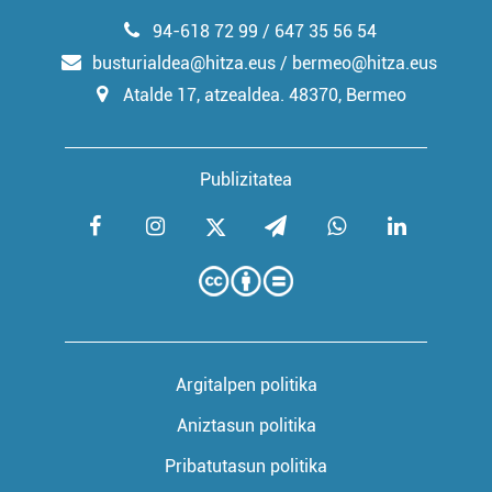
94-618 72 99 / 647 35 56 54
busturialdea@hitza.eus / bermeo@hitza.eus
Atalde 17, atzealdea. 48370, Bermeo
Publizitatea
Argitalpen politika
Aniztasun politika
Pribatutasun politika