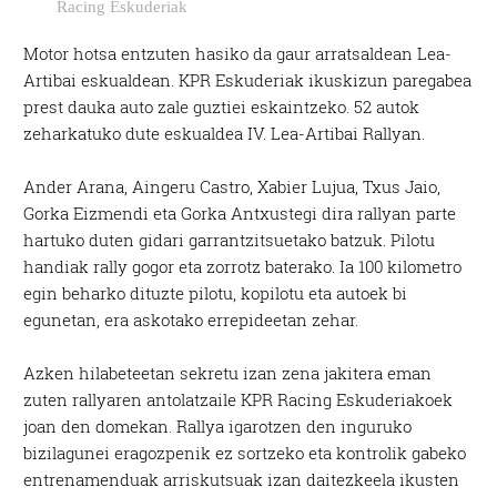
Racing Eskuderiak
Motor hotsa entzuten hasiko da gaur arratsaldean Lea-
Artibai eskualdean. KPR Eskuderiak ikuskizun paregabea
prest dauka auto zale guztiei eskaintzeko. 52 autok
zeharkatuko dute eskualdea IV. Lea-Artibai Rallyan.
Ander Arana, Aingeru Castro, Xabier Lujua, Txus Jaio,
Gorka Eizmendi eta Gorka Antxustegi dira rallyan parte
hartuko duten gidari garrantzitsuetako batzuk. Pilotu
handiak rally gogor eta zorrotz baterako. Ia 100 kilometro
egin beharko dituzte pilotu, kopilotu eta autoek bi
egunetan, era askotako errepideetan zehar.
Azken hilabeteetan sekretu izan zena jakitera eman
zuten rallyaren antolatzaile KPR Racing Eskuderiakoek
joan den domekan. Rallya igarotzen den inguruko
bizilagunei eragozpenik ez sortzeko eta kontrolik gabeko
entrenamenduak arriskutsuak izan daitezkeela ikusten