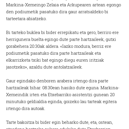
Markina-Xemeingo Zelaia eta Arkupearen artean egongo
den podiumetik pasatuko dira gaur arratsaldeko bi
tarteetara abiatzeko.
Bi tarteko buklea bi bider errepikatu eta gero, berriro ere
herrigunera buelta egingo dute parte hartzaileek, gutxi
gorabehera 20:30ak aldera. «Iazko modura, berriz ere
podiumetik pasatuko dira parte hartzaileak eta
elkarrizketa txiki bat egingo diegu euren iritziak
jasotzeko», azaldu dute antolatzaileek.
Gaur egindako denboren arabera irtengo dira parte
hartzaileak bihar. 08:30ean hasiko dute eguna. Markina-
Xemeindik irten eta Etxebarriko asistentzi gunean 20
minutuko geldialdia eginda, goizeko lau tarteak egitera
irtengo dira autoak.
Tarte bakoitza bi bider egin beharko dute, eta, ostean,
atsedena hartzeko aukera edukiko dute Etxebarrian