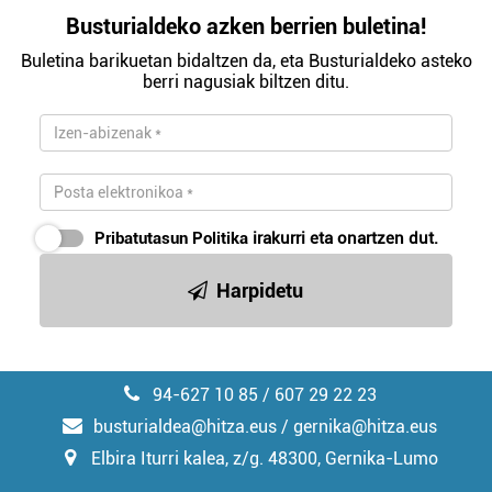
Busturialdeko azken berrien buletina!
Buletina barikuetan bidaltzen da, eta Busturialdeko asteko
berri nagusiak biltzen ditu.
Pribatutasun Politika
irakurri eta onartzen dut.
Harpidetu
94-627 10 85 / 607 29 22 23
busturialdea@hitza.eus / gernika@hitza.eus
Elbira Iturri kalea, z/g. 48300, Gernika-Lumo