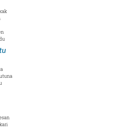
ikak
n
en
 du
tu
ea
gutuna
u
 esan
kari