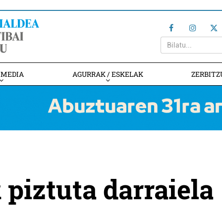
IMEDIA
AGURRAK / ESKELAK
ZERBITZ
 piztuta darraiela