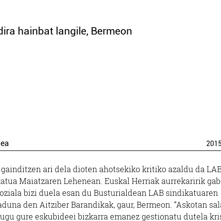
ira hainbat langile, Bermeon
dea
201
 gainditzen ari dela dioten ahotsekiko kritiko azaldu da LA
katua Maiatzaren Lehenean. Euskal Herriak aurrekaririk ga
soziala bizi duela esan du Busturialdean LAB sindikatuaren
aduna den Aitziber Barandikak, gaur, Bermeon. “Askotan sal
dugu gure eskubideei bizkarra emanez gestionatu dutela kris