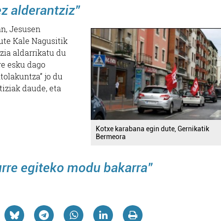
ez alderantziz”
an, Jesusen
ute Kale Nagusitik
zia aldarrikatu du
re esku dago
ntolakuntza” jo du
tiziak daude, eta
Kotxe karabana egin dute, Gernikatik
Bermeora
urre egiteko modu bakarra”