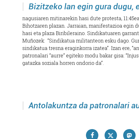
Bizitzeko lan egin gura dugu, 
nagusiaren mitinarekin hasi dute protesta, 11:45e
Bihotzaren plazan. Jarraian, manifestazioa egin d
hasi eta plaza Biribileraino.
Sindikatuaren garrant
Muñozek: “Sindikatua militanteon esku dago. Gu
sindikatua tresna eraginkorra izatea”. Izan ere, “a
patronalari “aurre” egiteko modu bakar gisa: “Injus
gatazka soziala horren ondorio da”.
Antolakuntza da patronalari a