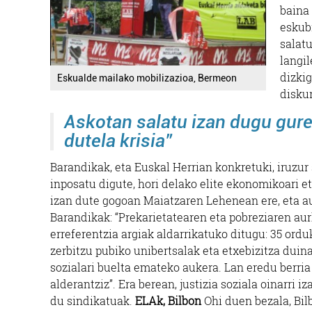
baina
eskubi
salat
langi
dizki
Eskualde mailako mobilizazioa, Bermeon
disku
Askotan salatu izan dugu gur
dutela krisia”
Barandikak, eta Euskal Herrian konkretuki, iruzur 
inposatu digute, hori delako elite ekonomikoari e
izan dute gogoan Maiatzaren Lehenean ere, eta a
Barandikak: “Prekarietatearen eta pobreziaren aur
erreferentzia argiak aldarrikatuko ditugu: 35 ordu
zerbitzu pubiko unibertsalak eta etxebizitza duina
sozialari buelta emateko aukera. Lan eredu berria 
alderantziz”. Era berean, justizia soziala oinarri
du sindikatuak.
ELAk, Bilbon
Ohi duen bezala, Bi