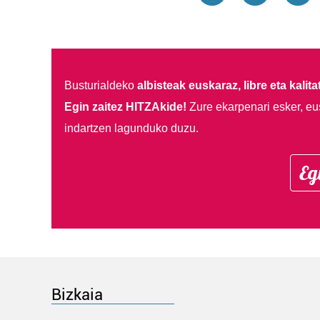
Busturialdeko
albisteak euskaraz, libre eta kalita
Egin zaitez HITZAkide!
Zure ekarpenari esker, eu
indartzen lagunduko duzu.
Eg
Bizkaia