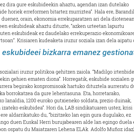
 ez dira gure eskubideekin ahaztu, agendan izan dutelako
de horiek erreformen bitartez murriztea”. Hala ere, Barand
u duenez, orain, ekonomia errekuparatzen ari dela diotenea
leen eskubideak ahaztu dituzte, “azken urteetan lapurtu
guten eskubideak ez daudelako errekuperazio ekonomikoar
rtsoan”.
Krisiaren kudeaketa iruzur soziala izan dela aipatu
e eskubideei bizkarra emanez gestiona
sozialari iruzur politikoa gehitzen zaiola. “Madilgo irtenbid
tekin gehien ematen diona”. Horregatik, eskubide sozialen 
urrera begirako konpromisoak hartuko dituztela aurreratu d
ka borrokatzea da gure lehentasuna. Eta, horretarako,
ko lanaldia, 1200 euroko gutxieneko soldata, prezio duinak,
 izateko eskubidea”. Hori da, LAB sindikatuaren ustez, krisi
ere aldarrikatuko du, “bizitzeko lan egin gura dugulako, ez
 izango duen Euskal Herri burujabearen alde lan egingo duela
lbon ospatu du Maiatzaren Lehena ELAk. Adolfo Muñoz idaz