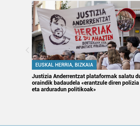
EUSKAL HERRIA, BIZKAIA
tik
Justizia Anderrentzat plataformak salatu d
 gizon
oraindik badaudela «erantzule diren polizia
eta arduradun politikoak»