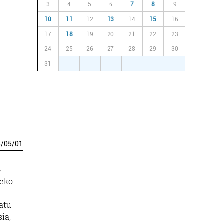
3
4
5
6
7
8
9
10
11
12
13
14
15
16
17
18
19
20
21
22
23
24
25
26
27
28
29
30
31
1
2
3
4
5
6
5
/
05
/
01
B
beko
atu
ia,