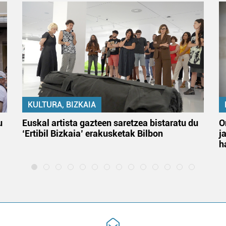
KULTURA, BIZKAIA
u
Euskal artista gazteen saretzea bistaratu du
O
‘Ertibil Bizkaia’ erakusketak Bilbon
j
h