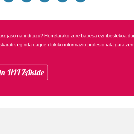
tez
jaso nahi dituzu?
Horretarako zure babesa ezinbestekoa du
skaratik eginda dagoen tokiko informazio profesionala garatzen
in HITZAkide