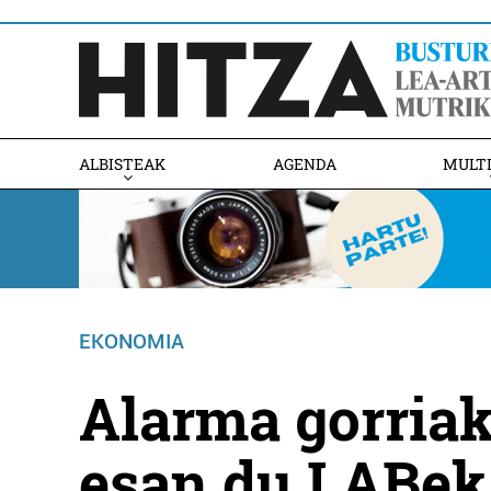
ALBISTEAK
AGENDA
MULT
EKONOMIA
Alarma gorriak
esan du LABek