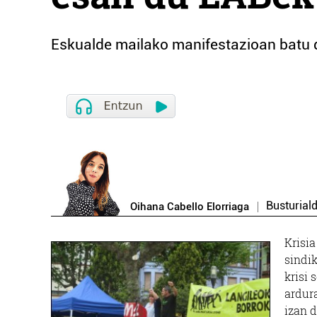
Eskualde mailako manifestazioan batu d
Busturial
Oihana Cabello Elorriaga
Krisia
sindi
krisi 
ardur
izan 