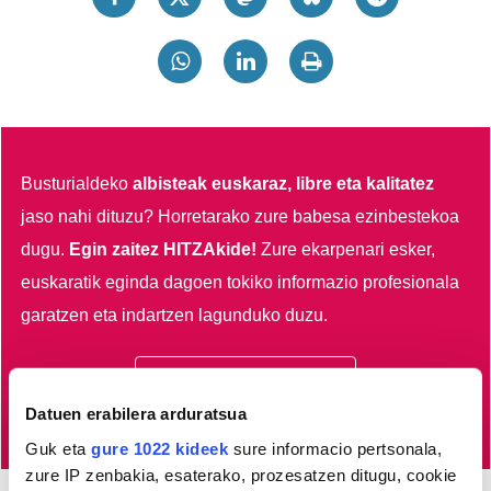
Busturialdeko
albisteak euskaraz, libre eta kalitatez
jaso nahi dituzu?
Horretarako zure babesa ezinbestekoa
dugu.
Egin zaitez HITZAkide!
Zure ekarpenari esker,
euskaratik eginda dagoen tokiko informazio profesionala
garatzen eta indartzen lagunduko duzu.
Egin HITZAkide
Datuen erabilera arduratsua
Guk eta
gure 1022 kideek
sure informacio pertsonala,
zure IP zenbakia, esaterako, prozesatzen ditugu, cookie