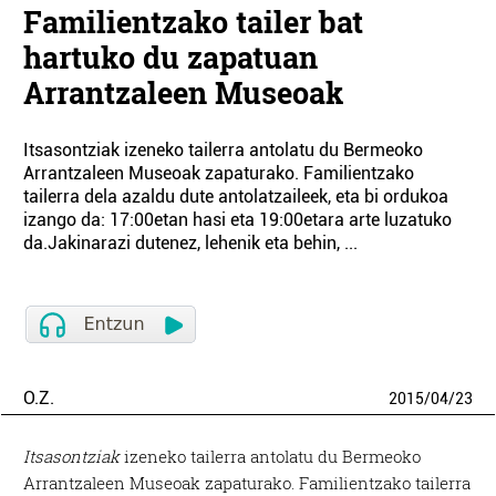
Familientzako tailer bat
hartuko du zapatuan
Arrantzaleen Museoak
Itsasontziak izeneko tailerra antolatu du Bermeoko
Arrantzaleen Museoak zapaturako. Familientzako
tailerra dela azaldu dute antolatzaileek, eta bi ordukoa
izango da: 17:00etan hasi eta 19:00etara arte luzatuko
da.Jakinarazi dutenez, lehenik eta behin, ...
O.Z.
2015
/
04
/
23
Itsasontziak
izeneko tailerra antolatu du Bermeoko
Arrantzaleen Museoak zapaturako. Familientzako tailerra