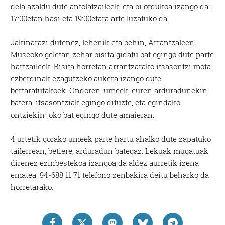
dela azaldu dute antolatzaileek, eta bi ordukoa izango da:
17:00etan hasi eta 19:00etara arte luzatuko da.
Jakinarazi dutenez, lehenik eta behin, Arrantzaleen
Museoko geletan zehar bisita gidatu bat egingo dute parte
hartzaileek. Bisita horretan arrantzarako itsasontzi mota
ezberdinak ezagutzeko aukera izango dute
bertaratutakoek. Ondoren, umeek, euren arduradunekin
batera, itsasontziak egingo dituzte, eta egindako
ontziekin joko bat egingo dute amaieran.
4 urtetik gorako umeek parte hartu ahalko dute zapatuko
tailerrean, betiere, arduradun bategaz. Lekuak mugatuak
direnez ezinbestekoa izangoa da aldez aurretik izena
ematea. 94-688 11 71 telefono zenbakira deitu beharko da
horretarako.