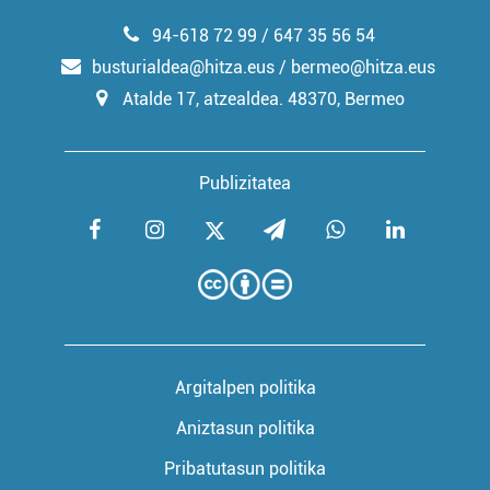
94-618 72 99 / 647 35 56 54
busturialdea@hitza.eus / bermeo@hitza.eus
Atalde 17, atzealdea. 48370, Bermeo
Publizitatea
Argitalpen politika
Aniztasun politika
Pribatutasun politika