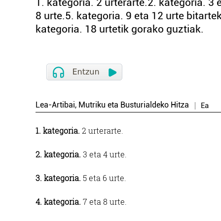
1. kategoria. 2 urterarte.2. kategoria. 3 
8 urte.5. kategoria. 9 eta 12 urte bitart
kategoria. 18 urtetik gorako guztiak.
Lea-Artibai, Mutriku eta Busturialdeko Hitza
Ea
1. kategoria.
2 urterarte.
2. kategoria.
3 eta 4 urte.
3. kategoria.
5 eta 6 urte.
4. kategoria.
7 eta 8 urte.