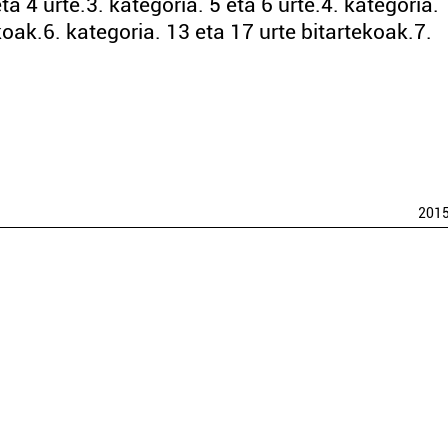
eta 4 urte.3. kategoria. 5 eta 6 urte.4. kategoria. 
ekoak.6. kategoria. 13 eta 17 urte bitartekoak.7.
201