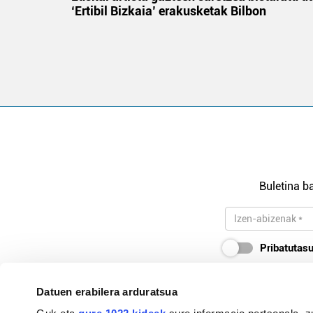
‘Ertibil Bizkaia’ erakusketak Bilbon
Buletina ba
Pribatutasu
Datuen erabilera arduratsua