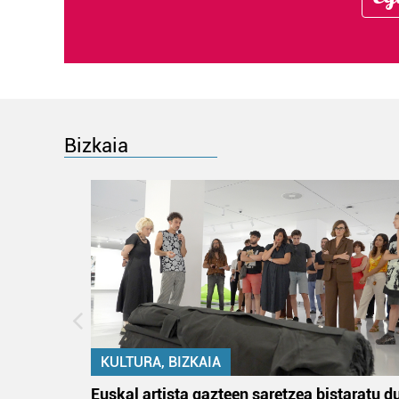
Bizkaia
KULTURA, BIZKAIA
na
Euskal artista gazteen saretzea bistaratu d