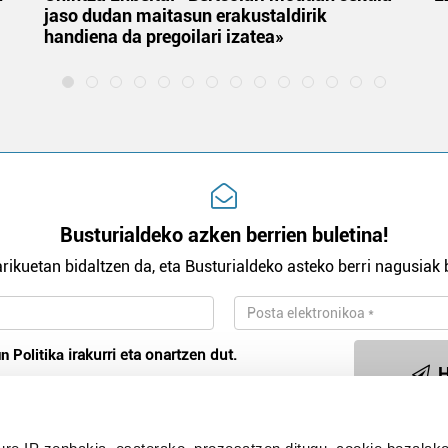
jaso dudan maitasun erakustaldirik
handiena da pregoilari izatea»
Busturialdeko azken berrien buletina!
rikuetan bidaltzen da, eta Busturialdeko asteko berri nagusiak b
n Politika
irakurri eta onartzen dut.
H