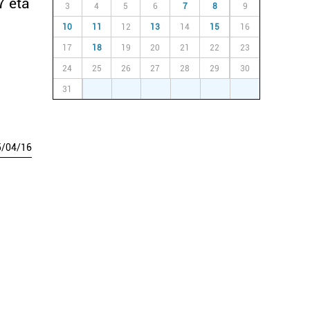
7 eta
3
4
5
6
7
8
9
10
11
12
13
14
15
16
17
18
19
20
21
22
23
24
25
26
27
28
29
30
31
1
2
3
4
5
6
5
/
04
/
16