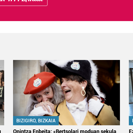
BIZIGIRO, BIZKAIA
u
Onintza Enbeita: «Bertsolari moduan sekula
E