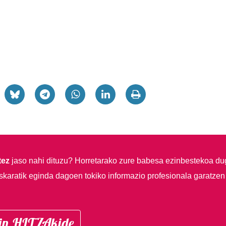
tez
jaso nahi dituzu?
Horretarako zure babesa ezinbestekoa du
skaratik eginda dagoen tokiko informazio profesionala garatzen
in HITZAkide