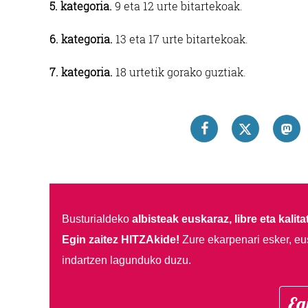
5. kategoria.
9 eta 12 urte bitartekoak.
6. kategoria.
13 eta 17 urte bitartekoak.
7. kategoria.
18 urtetik gorako guztiak.
Busturialdeko
albisteak euskaraz, libre eta kalita
Egin zaitez HITZAkide!
Zure ekarpenari esker, eu
indartzen lagunduko duzu.
Eg