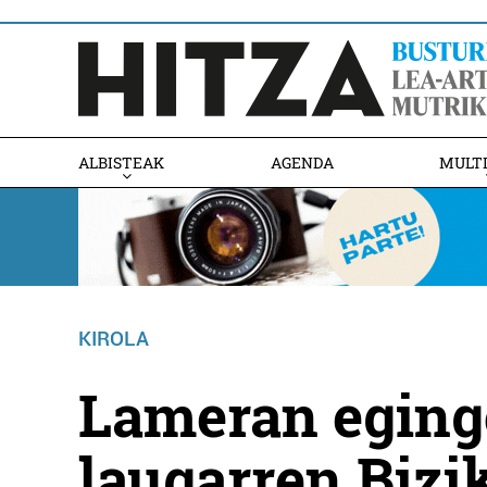
ALBISTEAK
AGENDA
MULT
KIROLA
Lameran egingo
laugarren Bizi