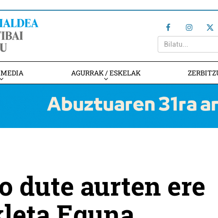
IMEDIA
AGURRAK / ESKELAK
ZERBITZ
 dute aurten ere
kleta Eguna