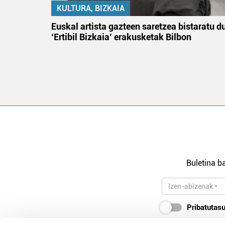
KULTURA, BIZKAIA
na
Euskal artista gazteen saretzea bistaratu d
‘Ertibil Bizkaia’ erakusketak Bilbon
Buletina ba
Pribatutasu