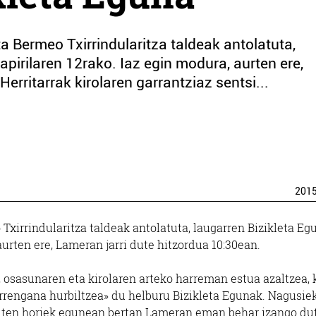
 Bermeo Txirrindularitza taldeak antolatuta,
apirilaren 12rako. Iaz egin modura, aurten ere,
erritarrak kirolaren garrantziaz sentsi...
201
xirrindularitza taldeak antolatuta, laugarren Bizikleta Eg
aurten ere, Lameran jarri dute hitzordua 10:30ean.
a, osasunaren eta kirolaren arteko harreman estua azaltzea, 
arrengana hurbiltzea» du helburu Bizikleta Egunak. Nagusie
duten horiek egunean bertan Lameran eman behar izango du