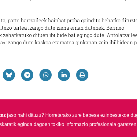
a, parte hartzaileek hainbat proba gainditu beharko dituzt
ragiteko tartea izango dute izena eman dutenek. Bermeo
ak zeharkatuko dituen ibilbide bat egingo dute. Antolatzaile
koa» izango dute kaskoa eramatea ginkanan zein ibilbidean p
tez
jaso nahi dituzu?
Horretarako zure babesa ezinbestekoa du
skaratik eginda dagoen tokiko informazio profesionala garatzen