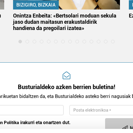
BIZIGIRO, BIZKAIA
u
Onintza Enbeita: «Bertsolari moduan sekula
E
jaso dudan maitasun erakustaldirik
handiena da pregoilari izatea»
Busturialdeko azken berrien buletina!
rikuetan bidaltzen da, eta Busturialdeko asteko berri nagusiak b
n Politika
irakurri eta onartzen dut.
H