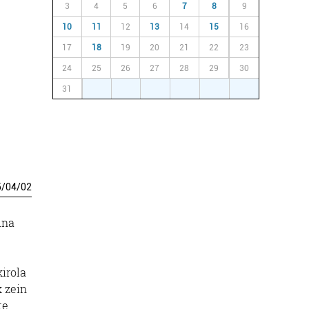
3
4
5
6
7
8
9
10
11
12
13
14
15
16
17
18
19
20
21
22
23
24
25
26
27
28
29
30
31
1
2
3
4
5
6
5
/
04
/
02
una
kirola
k zein
te