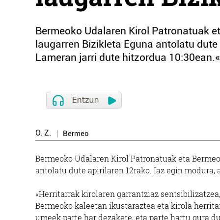
Bermeoko Udalaren Kirol Patronatuak eta
laugarren Bizikleta Eguna antolatu dute 
Lameran jarri dute hitzordua 10:30ean.«H
O. Z.
Bermeo
Bermeoko Udalaren Kirol Patronatuak eta Bermeo T
antolatu dute apirilaren 12rako. Iaz egin modura, 
«Herritarrak kirolaren garrantziaz sentsibilizatze
Bermeoko kaleetan ikustaraztea eta kirola herrit
umeek parte har dezakete, eta parte hartu gura 