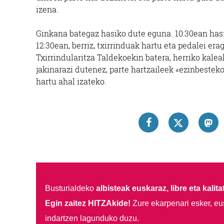
izena.
Ginkana bategaz hasiko dute eguna. 10:30ean hasit
12:30ean, berriz, txirrinduak hartu eta pedalei e
Txirrindularitza Taldekoekin batera, herriko kale
jakinarazi dutenez, parte hartzaileek «ezinbeste
hartu ahal izateko.
Busturialdeko
albisteak euskaraz, libre eta kalita
Egin zaitez HITZAkide!
Zure ekarpenari esker, eu
indartzen lagunduko duzu.