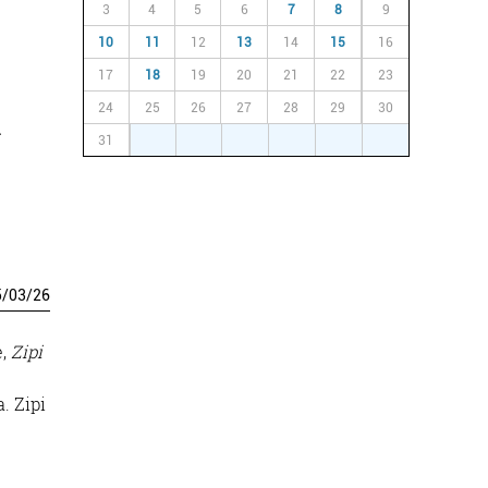
3
4
5
6
7
8
9
10
11
12
13
14
15
16
17
18
19
20
21
22
23
24
25
26
27
28
29
30
.
31
1
2
3
4
5
6
5
/
03
/
26
e,
Zipi
. Zipi