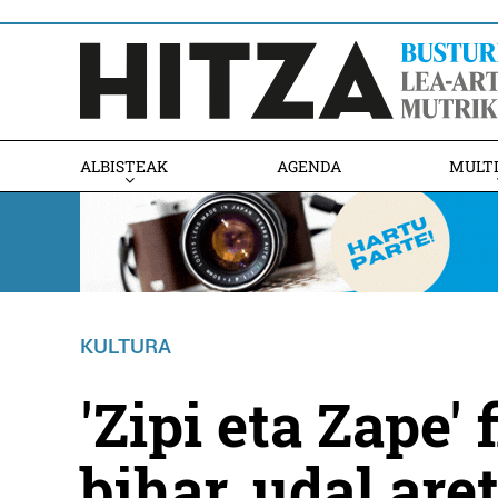
ALBISTEAK
AGENDA
MULT
KULTURA
'Zipi eta Zape'
bihar, udal ar