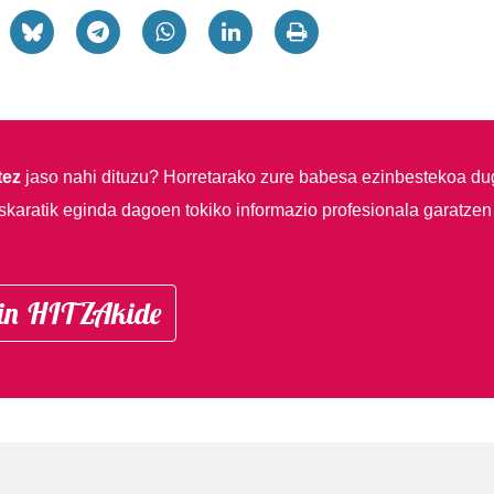
tez
jaso nahi dituzu?
Horretarako zure babesa ezinbestekoa du
skaratik eginda dagoen tokiko informazio profesionala garatzen
in HITZAkide