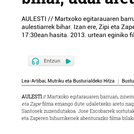
AULESTI // Martxoko egitarauaren barr
aulestiarrek bihar. Izan ere, Zipi eta Z
17:30ean hasita. 2013. urtean eginiko f
Lea-Artibai, Mutriku eta Busturialdeko Hitza
Bustu
AULESTI
// Martxoko egitarauaren barruan, zinem
eta Zape
filma emango dute udaletxeko areto nagus
Santosek zuzendutakoa. Jose Escobarrek sortuta
eta Zaperen bihurrikeriek abenturazko filma bilak