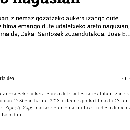
uan, zinemaz gozatzeko aukera izango dute
ape filma emango dute udaletxeko areto nagusian,
ilma da, Oskar Santosek zuzendutakoa. Jose E..
rialdea
201
az gozatzeko aukera izango dute aulestiarrek bihar. Izan er
ian, 17:30ean hasita. 2013. urtean eginiko filma da, Oskar
ko
Zipi eta Zape
marrazkietan oinarritutako irudizko filma da
atzen dute.