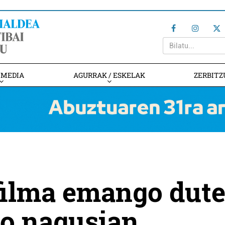
IMEDIA
AGURRAK / ESKELAK
ZERBITZ
 filma emango dut
eto nagusian