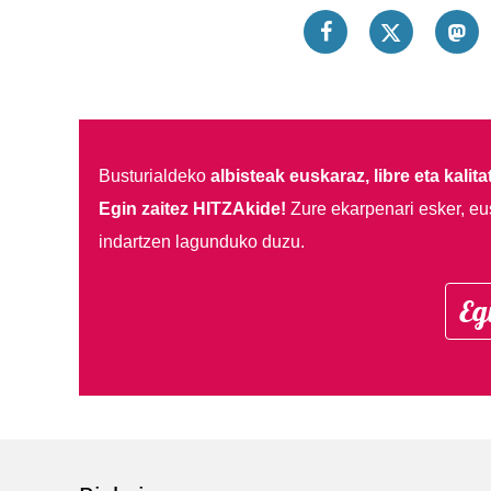
Busturialdeko
albisteak euskaraz, libre eta kalita
Egin zaitez HITZAkide!
Zure ekarpenari esker, eu
indartzen lagunduko duzu.
Eg