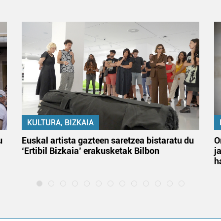
KULTURA, BIZKAIA
u
Euskal artista gazteen saretzea bistaratu du
O
‘Ertibil Bizkaia’ erakusketak Bilbon
j
h