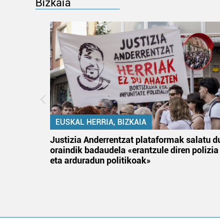
Bizkaia
EUSKAL HERRIA, BIZKAIA
an
Justizia Anderrentzat plataformak salatu d
oraindik badaudela «erantzule diren polizia
eta arduradun politikoak»