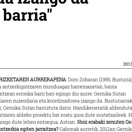
 barria"
201
RIZKETAREN AURRERAPENA:
Doro Zobaran (1956; Busturia)
a antzerkigintzaren munduagaz harremanetan, baina
ntzean erronka barri bati egingo dio aurre: Gernika Sutan
iaren zuzendaria eta koordinadorea izango da. Busturiarra
, Gernika Sutan barriztuta dator. Handikerietatik aldenduta
ntzaren aldeko proiektu bat eratu gura dute sustatzaileek. H
ingo dute lehen entsegua, Astran.
Noiz erabaki zenuten Ge
ntzerkia egiten jarraitzea?
Gabonak aurretik, 2012an Gernik