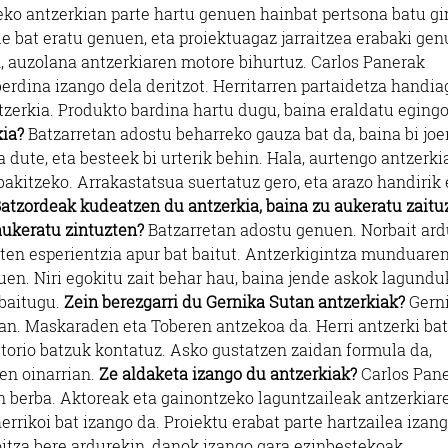
ko antzerkian parte hartu genuen hainbat pertsona batu gi
e bat eratu genuen, eta proiektuagaz jarraitzea erabaki gen
, auzolana antzerkiaren motore bihurtuz. Carlos Panerak
berdina izango dela deritzot. Herritarren partaidetza handi
ntzerkia. Produkto bardina hartu dugu, baina eraldatu eging
kia?
Batzarretan adostu beharreko gauza bat da, baina bi joe
 dute, eta besteek bi urterik behin. Hala, aurtengo antzerki
akitzeko. Arrakastatsua suertatuz gero, eta arazo handirik
atzordeak kudeatzen du antzerkia, baina zu aukeratu zaitu
aukeratu zintuzten?
Batzarretan adostu genuen. Norbait ard
uten esperientzia apur bat baitut. Antzerkigintza munduare
uen. Niri egokitu zait behar hau, baina jende askok lagundu
 baitugu.
Zein berezgarri du Gernika Sutan antzerkiak?
Gern
an. Maskaraden eta Toberen antzekoa da. Herri antzerki bat
storio batzuk kontatuz. Asko gustatzen zaidan formula da,
ien oinarrian.
Ze aldaketa izango du antzerkiak?
Carlos Pan
 berba. Aktoreak eta gainontzeko laguntzaileak antzerkiar
herrikoi bat izango da. Proiektu erabat parte hartzailea izang
oitza bere ardurekin, danok izango gara ezinbestekoak.