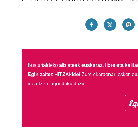
Busturialdeko
albisteak euskaraz, libre eta kalita
Egin zaitez HITZAkide!
Zure ekarpenari esker, eu
indartzen lagunduko duzu.
Eg