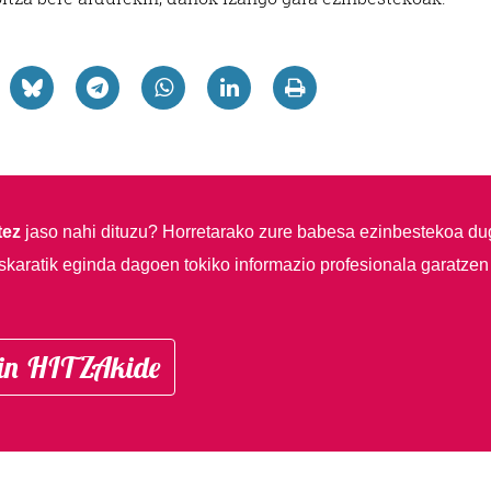
tez
jaso nahi dituzu?
Horretarako zure babesa ezinbestekoa du
skaratik eginda dagoen tokiko informazio profesionala garatzen
in HITZAkide