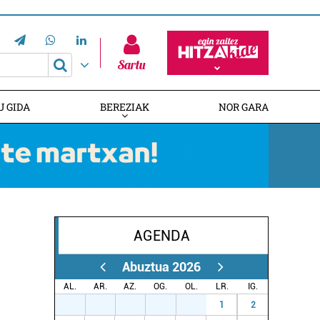
Sartu
U GIDA
BEREZIAK
NOR GARA
AGENDA
HITZAREN 20. URTEURRENA
EUSKALDUNAK AUSTRALIAN
GAZTEMUNDURI ATEAK IREKI
Abuztua 2026
AL.
AR.
AZ.
OG.
OL.
LR.
IG.
27
28
29
30
31
1
2