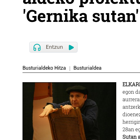
'Gernika sutan'
Busturialdeko Hitza
Busturialdea
ELKAR
egon d
aurrera
antzerk
dioenez
herrigi
28an eg
Sutan a