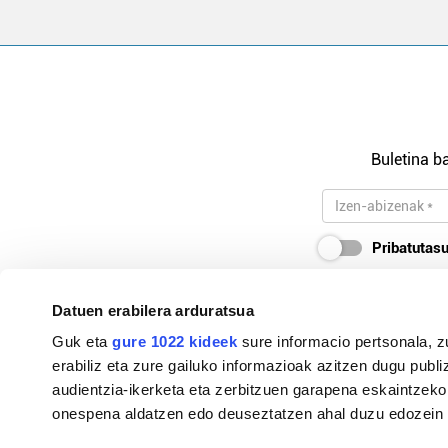
Buletina ba
Pribatutasu
Datuen erabilera arduratsua
Guk eta
gure 1022 kideek
sure informacio pertsonala, z
94-627 10 85 / 607 29 22 23
erabiliz eta zure gailuko informazioak azitzen dugu publiz
audientzia-ikerketa eta zerbitzuen garapena eskaintzeko
busturialdea@hitza.eus / gernika@hitza.eus
onespena aldatzen edo deuseztatzen ahal duzu edozein m
Elbira Iturri kalea, z/g. 48300, Gernika-Lumo