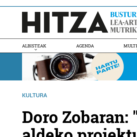
ALBISTEAK
AGENDA
MULT
KULTURA
Doro Zobaran: 
aldeko proiekt