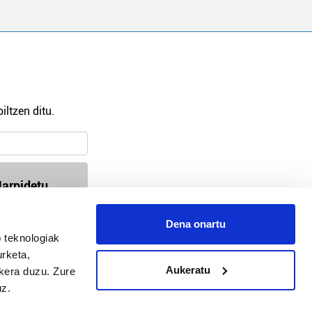
iltzen ditu.
arpidetu
Dena onartu
 teknologiak
94-618 72 99 / 647 35 56 54
urketa,
busturialdea@hitza.eus / bermeo@hitza.eus
Aukeratu
ukera duzu. Zure
Atalde 17, atzealdea. 48370, Bermeo
uz.