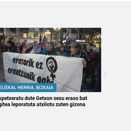
EUSKAL HERRIA, BIZKAIA
EUSKAL 
spetxeratu dute Getxon sexu eraso bat
Santurtz
gitea leporatuta atxilotu zuten gizona
du, bi a