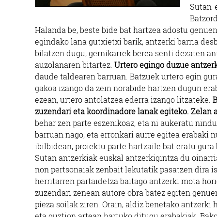
Sutan-e
Batzord
Halanda be, beste bide bat hartzea adostu genuen
egindako lana gutxietxi barik, antzerki barria des
bilatzen dugu, gernikarrek berea senti dezaten a
auzolanaren bitartez.
Urtero egingo duzue antzer
daude taldearen barruan. Batzuek urtero egin gura
gakoa izango da zein norabide hartzen dugun erab
ezean, urtero antolatzea ederra izango litzateke.
B
zuzendari eta koordinadore lanak egiteko. Zelan 
behar zen parte eszenikoaz, eta ni aukeratu nind
barruan nago, eta erronkari aurre egitea erabaki n
ibilbidean, proiektu parte hartzaile bat eratu gura
Sutan antzerkiak euskal antzerkigintza du oinarri
non pertsonaiak zenbait lekutatik pasatzen dira i
herritarren partaidetza baitago antzerki mota hor
zuzendari zenean autore obra batez egiten genuen
pieza soilak ziren. Orain, aldiz benetako antzerki 
eta guztion artean hartuko ditugu erabakiak. Bak