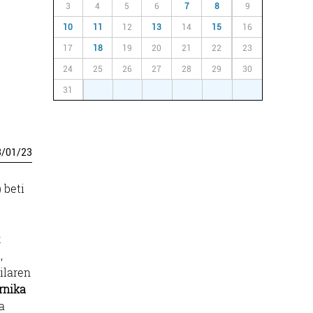
3
4
5
6
7
8
9
10
11
12
13
14
15
16
17
18
19
20
21
22
23
24
25
26
27
28
29
30
31
1
2
3
4
5
6
3
/
01
/
23
 beti
k
,
ilaren
rnika
a