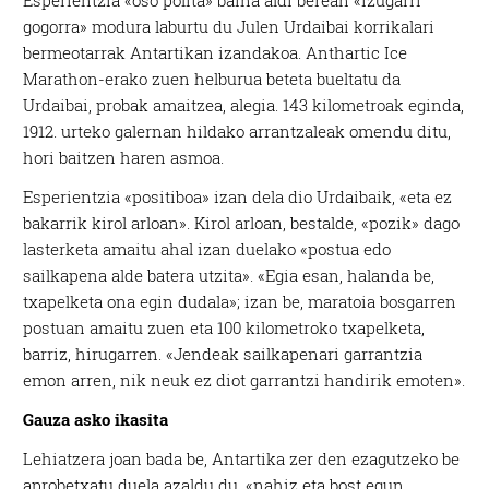
Esperientzia «oso polita» baina aldi berean «izugarri
gogorra» modura laburtu du Julen Urdaibai korrikalari
bermeotarrak Antartikan izandakoa. Anthartic Ice
Marathon-erako zuen helburua beteta bueltatu da
Urdaibai, probak amaitzea, alegia. 143 kilometroak eginda,
1912. urteko galernan hildako arrantzaleak omendu ditu,
hori baitzen haren asmoa.
Esperientzia «positiboa» izan dela dio Urdaibaik, «eta ez
bakarrik kirol arloan». Kirol arloan, bestalde, «pozik» dago
lasterketa amaitu ahal izan duelako «postua edo
sailkapena alde batera utzita». «Egia esan, halanda be,
txapelketa ona egin dudala»; izan be, maratoia bosgarren
postuan amaitu zuen eta 100 kilometroko txapelketa,
barriz, hirugarren. «Jendeak sailkapenari garrantzia
emon arren, nik neuk ez diot garrantzi handirik emoten».
Gauza asko ikasita
Lehiatzera joan bada be, Antartika zer den ezagutzeko be
aprobetxatu duela azaldu du, «nahiz eta bost egun