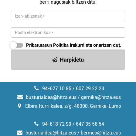
berri nagusiak biltzen ditu.
Pribatutasun Politika
irakurri eta onartzen dut.
Harpidetu
94-627 10 85 / 607 29 22 23
busturialdea@hitza.eus / gernika@hitza.eus
Elbira Iturri kalea, z/g. 48300, Gernika-Lumo
94-618 72 99 / 647 35 56 54
busturialdea@hitza.eus / bermeo@hitza.eus