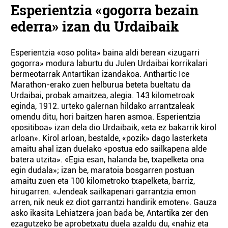
Esperientzia «gogorra bezain
ederra» izan du Urdaibaik
Esperientzia «oso polita» baina aldi berean «izugarri
gogorra» modura laburtu du Julen Urdaibai korrikalari
bermeotarrak Antartikan izandakoa. Anthartic Ice
Marathon-erako zuen helburua beteta bueltatu da
Urdaibai, probak amaitzea, alegia. 143 kilometroak
eginda, 1912. urteko galernan hildako arrantzaleak
omendu ditu, hori baitzen haren asmoa. Esperientzia
«positiboa» izan dela dio Urdaibaik, «eta ez bakarrik kirol
arloan». Kirol arloan, bestalde, «pozik» dago lasterketa
amaitu ahal izan duelako «postua edo sailkapena alde
batera utzita». «Egia esan, halanda be, txapelketa ona
egin dudala»; izan be, maratoia bosgarren postuan
amaitu zuen eta 100 kilometroko txapelketa, barriz,
hirugarren. «Jendeak sailkapenari garrantzia emon
arren, nik neuk ez diot garrantzi handirik emoten». Gauza
asko ikasita Lehiatzera joan bada be, Antartika zer den
ezagutzeko be aprobetxatu duela azaldu du, «nahiz eta