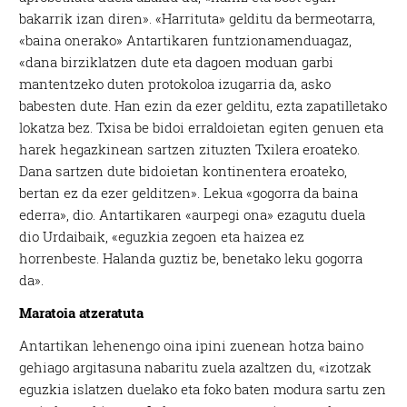
bakarrik izan diren». «Harrituta» gelditu da bermeotarra,
«baina onerako» Antartikaren funtzionamenduagaz,
«dana birziklatzen dute eta dagoen moduan garbi
mantentzeko duten protokoloa izugarria da, asko
babesten dute. Han ezin da ezer gelditu, ezta zapatilletako
lokatza bez. Txisa be bidoi erraldoietan egiten genuen eta
harek hegazkinean sartzen zituzten Txilera eroateko.
Dana sartzen dute bidoietan kontinentera eroateko,
bertan ez da ezer gelditzen». Lekua «gogorra da baina
ederra», dio. Antartikaren «aurpegi ona» ezagutu duela
dio Urdaibaik, «eguzkia zegoen eta haizea ez
horrenbeste. Halanda guztiz be, benetako leku gogorra
da».
Maratoia atzeratuta
Antartikan lehenengo oina ipini zuenean hotza baino
gehiago argitasuna nabaritu zuela azaltzen du, «izotzak
eguzkia islatzen duelako eta foko baten modura sartu zen