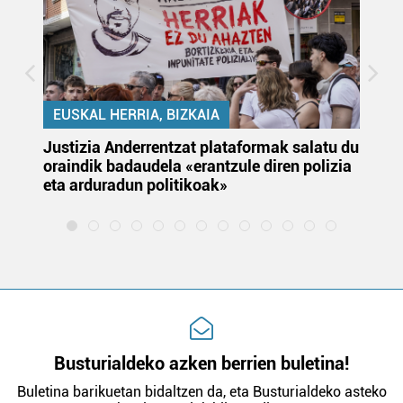
EUSKAL HERRIA, BIZKAIA
Justizia Anderrentzat plataformak salatu du
Eu
oraindik badaudela «erantzule diren polizia
‘E
eta arduradun politikoak»
Busturialdeko azken berrien buletina!
Buletina barikuetan bidaltzen da, eta Busturialdeko asteko