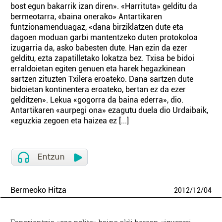
bost egun bakarrik izan diren». «Harrituta» gelditu da
bermeotarra, «baina onerako» Antartikaren
funtzionamenduagaz, «dana birziklatzen dute eta
dagoen moduan garbi mantentzeko duten protokoloa
izugarria da, asko babesten dute. Han ezin da ezer
gelditu, ezta zapatilletako lokatza bez. Txisa be bidoi
erraldoietan egiten genuen eta harek hegazkinean
sartzen zituzten Txilera eroateko. Dana sartzen dute
bidoietan kontinentera eroateko, bertan ez da ezer
gelditzen». Lekua «gogorra da baina ederra», dio.
Antartikaren «aurpegi ona» ezagutu duela dio Urdaibaik,
«eguzkia zegoen eta haizea ez [...]
Bermeoko Hitza
2012
/
12
/
04