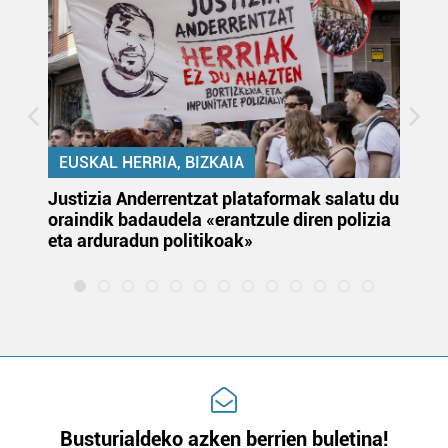
EUSKAL HERRIA, BIZKAIA
Justizia Anderrentzat plataformak salatu du
Eu
oraindik badaudela «erantzule diren polizia
‘E
eta arduradun politikoak»
Busturialdeko azken berrien buletina!