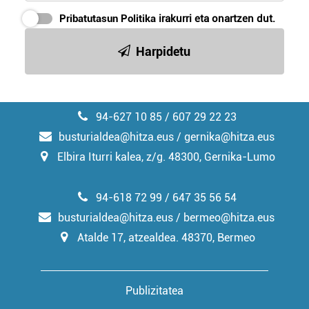
buruzko informazio gehiago eta ezarri zure lehentasunak
Pribatutasun Politika
irakurri eta onartzen dut.
datuen atalean. Edozein unetan alda edo ken dezakezu
zure baimena Cookieen adierazpenean.
Harpidetu
Webgune honek cookie propioak eta hirugarrenen cookie-
fitxategiak erabiltzen ditu. Zure esperientzia eta
zerbitzuak hobetzeko asmoz, cookie teknologiaz
94-627 10 85 / 607 29 22 23
baliatzen gara. Ohar hau onartuz gero, teknologia hori
busturialdea@hitza.eus / gernika@hitza.eus
erabiltzeko baimen esplizitua ematen diguzu.
Gehiago
Elbira Iturri kalea, z/g. 48300, Gernika-Lumo
irakurri
94-618 72 99 / 647 35 56 54
busturialdea@hitza.eus / bermeo@hitza.eus
Atalde 17, atzealdea. 48370, Bermeo
Publizitatea