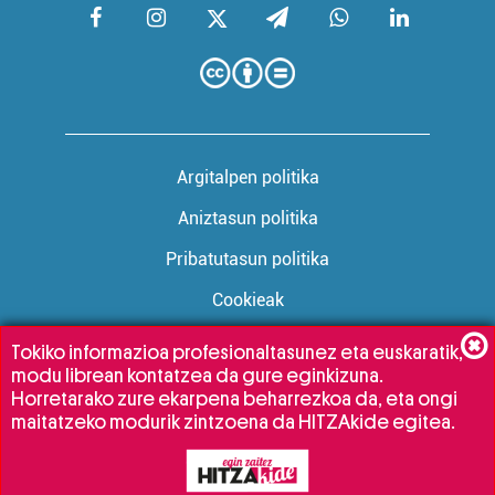
Argitalpen politika
Aniztasun politika
Pribatutasun politika
Cookieak
Tokiko informazioa profesionaltasunez eta euskaratik,
modu librean kontatzea da gure eginkizuna.
Babesleak:
Horretarako zure ekarpena beharrezkoa da, eta ongi
maitatzeko modurik zintzoena da HITZAkide egitea.