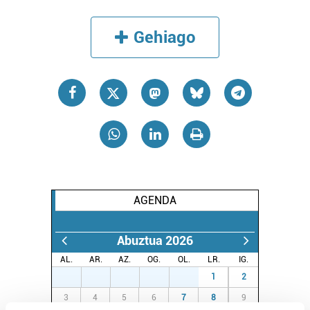
Gehiago
AGENDA
Abuztua 2026
AL.
AR.
AZ.
OG.
OL.
LR.
IG.
27
28
29
30
31
1
2
3
4
5
6
7
8
9