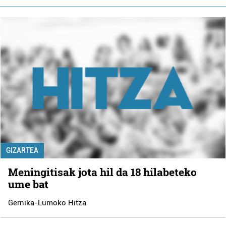
GIZARTEA
Meningitisak jota hil da 18 hilabeteko
ume bat
Gernika-Lumoko Hitza