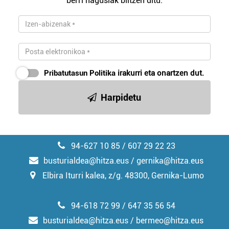
berri nagusiak biltzen ditu.
Pribatutasun Politika
irakurri eta onartzen dut.
Harpidetu
94-627 10 85 / 607 29 22 23
busturialdea@hitza.eus / gernika@hitza.eus
Elbira Iturri kalea, z/g. 48300, Gernika-Lumo
94-618 72 99 / 647 35 56 54
busturialdea@hitza.eus / bermeo@hitza.eus