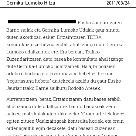
Gernika-Lumoko Hitza
2011
/
03
/
24
Eusko Jaurlaritzaren
Barne sailak eta Gernika-Lumoko Udalak gaur sinatu
duten akordioari esker, Ertzaintzaren TETRA
kominikazio zerbitzua erabili ahal izango dute Gernika-
Lumoko udaltzainek ere. Era berean, Trafiko
Zuzendaritzaren datu basea be kontsultatu ahal izango
dute Gernika-Lumoko udaltzainek. Hala, bi polizien
arteko elkarlana eta koordinazioa hobetuz, herrian
“segurtasuna hobetu” daitekeela azaldu du gaur Eusko
Jaurlaritzako Barne sailburu Rodolfo Aresek.
Aurrerantzean, beraz, Ertzaintzaren datu basea erabili
ahal izango dute udaltzainek bai norbanakoak zein
autoen matrikulak identifikatzeko. “Orain arte telefonoz
egiten zituen Udaltzaingoak kontsulta horiek, eta orain
ordenagailtik egin dezakete, datu basean zuzenean
sartuz”. Horrek polizien lana “eraginkorragoa” egingo