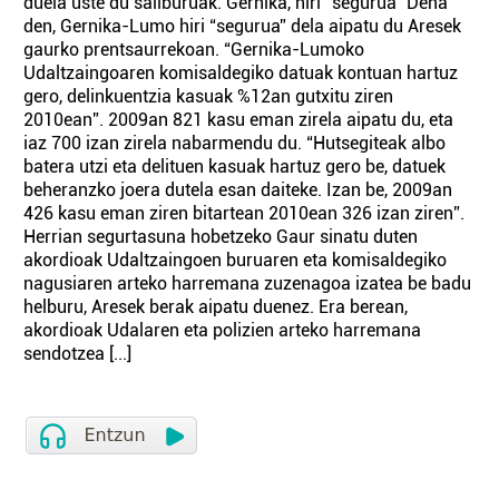
duela uste du sailburuak. Gernika, hiri “segurua” Dena
den, Gernika-Lumo hiri “segurua” dela aipatu du Aresek
gaurko prentsaurrekoan. “Gernika-Lumoko
Udaltzaingoaren komisaldegiko datuak kontuan hartuz
gero, delinkuentzia kasuak %12an gutxitu ziren
2010ean”. 2009an 821 kasu eman zirela aipatu du, eta
iaz 700 izan zirela nabarmendu du. “Hutsegiteak albo
batera utzi eta delituen kasuak hartuz gero be, datuek
beheranzko joera dutela esan daiteke. Izan be, 2009an
426 kasu eman ziren bitartean 2010ean 326 izan ziren”.
Herrian segurtasuna hobetzeko Gaur sinatu duten
akordioak Udaltzaingoen buruaren eta komisaldegiko
nagusiaren arteko harremana zuzenagoa izatea be badu
helburu, Aresek berak aipatu duenez. Era berean,
akordioak Udalaren eta polizien arteko harremana
sendotzea [...]