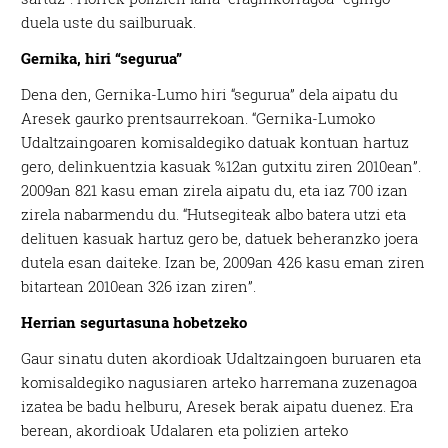
duela uste du sailburuak.
Gernika, hiri “segurua”
Dena den, Gernika-Lumo hiri “segurua” dela aipatu du
Aresek gaurko prentsaurrekoan. “Gernika-Lumoko
Udaltzaingoaren komisaldegiko datuak kontuan hartuz
gero, delinkuentzia kasuak %12an gutxitu ziren 2010ean”.
2009an 821 kasu eman zirela aipatu du, eta iaz 700 izan
zirela nabarmendu du. “Hutsegiteak albo batera utzi eta
delituen kasuak hartuz gero be, datuek beheranzko joera
dutela esan daiteke. Izan be, 2009an 426 kasu eman ziren
bitartean 2010ean 326 izan ziren”.
Herrian segurtasuna hobetzeko
Gaur sinatu duten akordioak Udaltzaingoen buruaren eta
komisaldegiko nagusiaren arteko harremana zuzenagoa
izatea be badu helburu, Aresek berak aipatu duenez. Era
berean, akordioak Udalaren eta polizien arteko