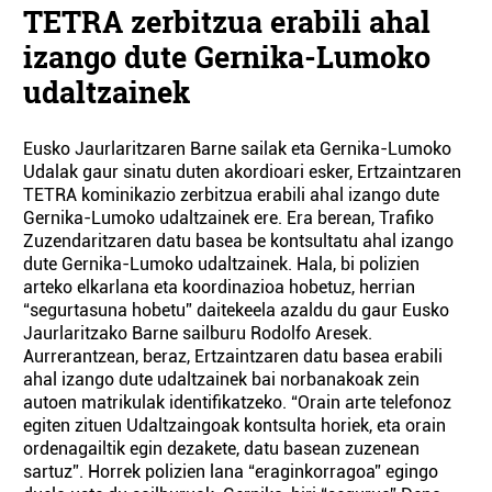
TETRA zerbitzua erabili ahal
izango dute Gernika-Lumoko
udaltzainek
Eusko Jaurlaritzaren Barne sailak eta Gernika-Lumoko
Udalak gaur sinatu duten akordioari esker, Ertzaintzaren
TETRA kominikazio zerbitzua erabili ahal izango dute
Gernika-Lumoko udaltzainek ere. Era berean, Trafiko
Zuzendaritzaren datu basea be kontsultatu ahal izango
dute Gernika-Lumoko udaltzainek. Hala, bi polizien
arteko elkarlana eta koordinazioa hobetuz, herrian
“segurtasuna hobetu” daitekeela azaldu du gaur Eusko
Jaurlaritzako Barne sailburu Rodolfo Aresek.
Aurrerantzean, beraz, Ertzaintzaren datu basea erabili
ahal izango dute udaltzainek bai norbanakoak zein
autoen matrikulak identifikatzeko. “Orain arte telefonoz
egiten zituen Udaltzaingoak kontsulta horiek, eta orain
ordenagailtik egin dezakete, datu basean zuzenean
sartuz”. Horrek polizien lana “eraginkorragoa” egingo