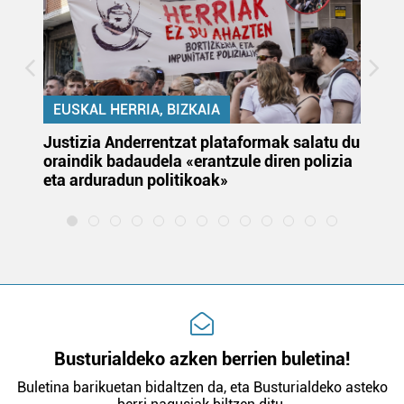
EUSKAL HERRIA, BIZKAIA
Justizia Anderrentzat plataformak salatu du
Eu
oraindik badaudela «erantzule diren polizia
‘E
eta arduradun politikoak»
Busturialdeko azken berrien buletina!
Buletina barikuetan bidaltzen da, eta Busturialdeko asteko