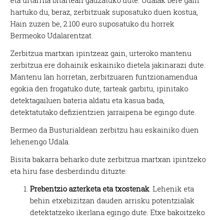
eta urtarrila bitartean gauzatuko dute. Udalak bere gain
hartuko du, beraz, zerbitzuak suposatuko duen kostua,
Hain zuzen be, 2.100 euro suposatuko du horrek
Bermeoko Udalarentzat.
Zerbitzua martxan ipintzeaz gain, urteroko mantenu
zerbitzua ere dohainik eskainiko dietela jakinarazi dute.
Mantenu lan horretan, zerbitzuaren funtzionamendua
egokia den frogatuko dute, tarteak garbitu, ipinitako
detektagailuen bateria aldatu eta kasua bada,
detektatutako defizientzien jarraipena be egingo dute.
Bermeo da Busturialdean zerbitzu hau eskainiko duen
lehenengo Udala.
Bisita bakarra beharko dute zerbitzua martxan ipintzeko
eta hiru fase desberdindu dituzte:
Prebentzio azterketa eta txostenak
. Lehenik eta
behin etxebizitzan dauden arrisku potentzialak
detektatzeko ikerlana egingo dute. Etxe bakoitzeko