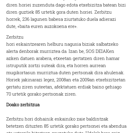
diren horiei zuzenduta dago edota etxebizitza batean bizi
diren guztiek 85 urtetik gora duten horiei. Zerbitzu
horrek, 236 lagunen babesa ziurtatuko duela adierazi
dute, «baita euren auzokoena ere».
Zerbitzu
hori eskaintzearen helburu nagusia biziak salbatzeko
alerta denborak murriztea da. Izan be, SOS DEIAKen
azken datuen arabera, etxeetan gertatzen diren hamar
istruputik zortzi suteak dira, eta horren aurrean
mugikortasun murriztua duten pertsonak dira ahulenak.
Horiek jakinarazi legez, 2008an eta 2009an etxebizitzetan
gertatu ziren suteetan, afektatuen erdiak baino gehiago
70 urtetik gorako pertsonak ziren.
Doako zerbitzua
Zerbitzu hori dohainik eskainiko zaie baldintzak
betetzen dituzten 85 urtetik gorako pertsonei eta abendua