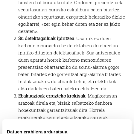
txosten bat burutuko dute. Ondoren, prebentzioeta
segurtasunari buruzko eskuliburu baten bitartez,
oinarrizko segurtasun ezagutzak helaraziko dizkie
egoiliarrei, «zer egin behar duten eta zer ez jakin
dezaten».
Su detektagailuak ipintzea
. Usainik ez duen
karbono monoxidoa be detektatzen du etxeetan
ipiniko dituzten detektagailuek. Sua antzematen
duen aparatu horrek karbono monoxidoaren
presentziaz ohartaraziko du soinu-alarma gogor
baten bitartez edo gorrentzat argi-alarma bitartez.
Instalazioak ez du obrarik behar, eta elektrikoki
alda daitekeen bateri batekin elikatzen da.
Ebakuazioak errazteko krokisak
. Mugikortasun
arazoak direla eta, biziak salbatzeko denbora
hobekuntzak garrantzitsuak dira. Horrela,
eraikinerako zein etxebizitzarako sarrerak
aztertuko dituzte eta horren krokisak egin,
etxebizitzetako ezaugarri nabariak ere aztertuko
Datuen erabilera arduratsua