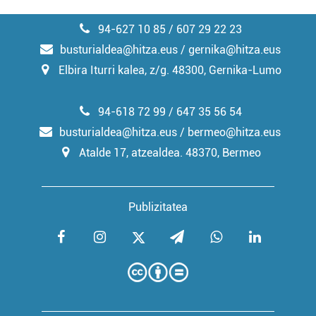
94-627 10 85 / 607 29 22 23
busturialdea@hitza.eus / gernika@hitza.eus
Elbira Iturri kalea, z/g. 48300, Gernika-Lumo
94-618 72 99 / 647 35 56 54
busturialdea@hitza.eus / bermeo@hitza.eus
Atalde 17, atzealdea. 48370, Bermeo
Publizitatea