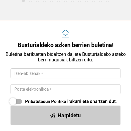
Busturialdeko azken berrien buletina!
Buletina barikuetan bidaltzen da, eta Busturialdeko asteko
berri nagusiak biltzen ditu.
Pribatutasun Politika
irakurri eta onartzen dut.
Harpidetu