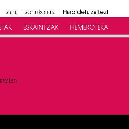
sartu
|
sortu kontua
|
Harpidetu zaitez!
ETAK
ESKAINTZAK
HEMEROTEKA
anetan