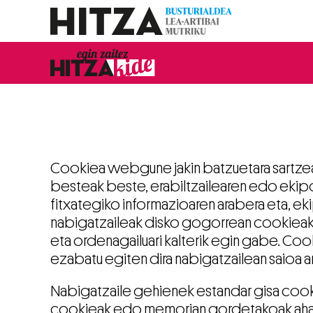
Cookiea webgune jakin batzuetara sartzea
besteak beste, erabiltzailearen edo ekipo
fitxategiko informazioaren arabera eta, eki
nabigatzaileak disko gogorrean cookieak
eta ordenagailuari kalterik egin gabe. Co
ezabatu egiten dira nabigatzailean saioa a
Nabigatzaile gehienek estandar gisa cookie
cookieak edo memorian gordetakoak aha