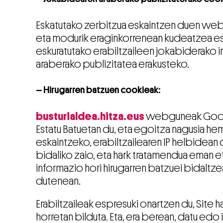
Eskatutako zerbitzua eskaintzen duen webg
eta modurik eraginkorrenean kudeatzea esk
eskuratutako erabiltzaileen jokabiderako 
araberako publizitatea erakusteko.
– Hirugarren batzuen cookieak:
busturialdea.hitza.eus
webguneak Google 
Estatu Batuetan du, eta egoitza nagusia he
eskaintzeko, erabiltzailearen IP helbidean
bidaliko zaio, eta hark tratamendua eman 
informazio hori hirugarren batzuei bidal
dutenean.
Erabiltzaileak espresuki onartzen du, Site 
horretan bilduta. Eta, era berean, datu ed