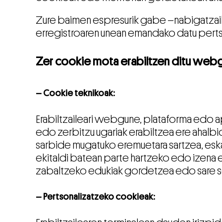
Zure baimen espresurik gabe –nabigatzail
erregistroaren unean emandako datu pert
Zer cookie mota erabiltzen ditu we
– Cookie teknikoak:
Erabiltzaileari webgune, plataforma edo a
edo zerbitzu ugariak erabiltzea ere ahalbid
sarbide mugatuko eremuetara sartzea, esk
ekitaldi batean parte hartzeko edo izena
zabaltzeko edukiak gordetzea edo sare s
– Pertsonalizatzeko cookieak: