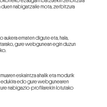
orokorreko ezaugarri batzuekin zerbitzura
en duen nabigatzaile mota, zerbitzura
 aukera ematen digute eta, hala,
rretarako, gure webgunean egin duzun
ko.
aren eskaintza ahalik eta modurik
en edukira edo gure webgunearen
zure nabigazio-profilarekin lotutako