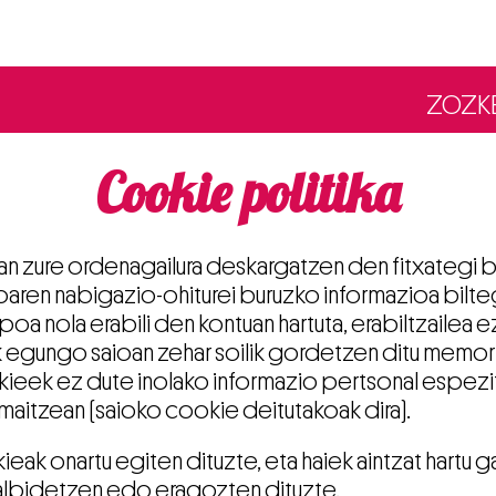
ZOZK
Cookie politika
n zure ordenagailura deskargatzen den fitxategi 
aren nabigazio-ohiturei buruzko informazioa bilteg
poa nola erabili den kontuan hartuta, erabiltzailea 
 egungo saioan zehar soilik gordetzen ditu memor
okieek ez dute inolako informazio pertsonal espezi
maitzean (saioko cookie deitutakoak dira).
ak onartu egiten dituzte, eta haiek aintzat hartu 
lbidetzen edo eragozten dituzte.