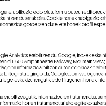
une, aplikazio edo plataforma batean editoreak s
aintzen dutenak dira. Cookie horiek nabigazio-ohi
informazioa gordetzen dute, eta horrek profil espe
Analytics erabiltzen du. Google, Inc.-ek eskainit
men du: 1600 Amphitheatre Parkway, Mountain View, K
 dagoen informazioa biltzen duten cookieak erabilt
eta biltegiratu egingo du, Google.com webgunean e
tzea lege-eskakizunengatik edo hirugarren horiek 
hau erabiltzeagatik, informazioaren tratamendua, au
o informazio horren tratamenduari uko egiteko aukera