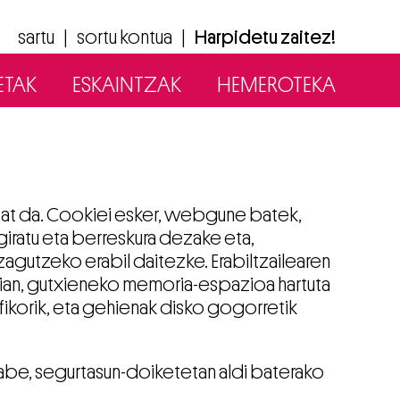
sartu
|
sortu kontua
|
Harpidetu zaitez!
ETAK
ESKAINTZAK
HEMEROTEKA
bat da. Cookiei esker, webgune batek,
iratu eta berreskura dezake eta,
ezagutzeko erabil daitezke. Erabiltzailearen
ian, gutxieneko memoria-espazioa hartuta
fikorik, eta gehienak disko gogorretik
gabe, segurtasun-doiketetan aldi baterako