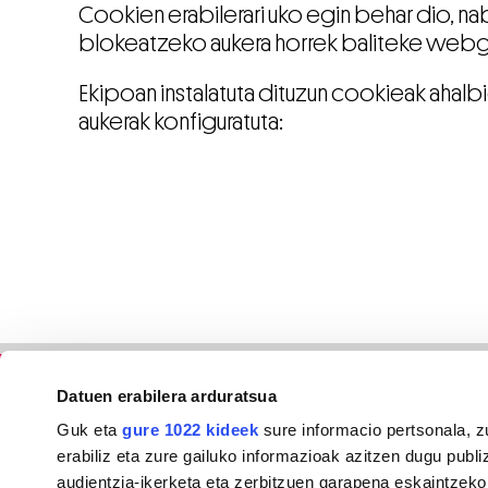
Cookien erabilerari uko egin behar dio, n
blokeatzeko aukera horrek baliteke webgu
Ekipoan instalatuta dituzun cookieak ahal
aukerak konfiguratuta:
Datuen erabilera arduratsua
Guk eta
gure 1022 kideek
sure informacio pertsonala, z
erabiliz eta zure gailuko informazioak azitzen dugu publiz
audientzia-ikerketa eta zerbitzuen garapena eskaintzeko