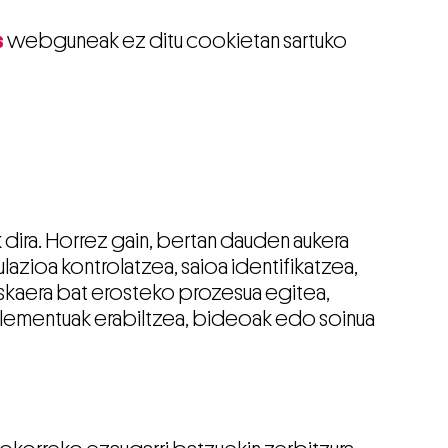
s
webguneak ez ditu cookietan sartuko
dira. Horrez gain, bertan dauden aukera
lazioa kontrolatzea, saioa identifikatzea,
skaera bat erosteko prozesua egitea,
elementuak erabiltzea, bideoak edo soinua