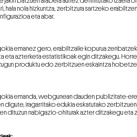
e jakin batzuen arabera aurrez definitutako izaera 
i, hala nola hizkuntza, zerbitzura sartzeko erabiltz
figurazioa eta abar.
okia emanez gero, erabiltzaile kopurua zenbatzeko
eta eta azterketa estatistikoak egin ditzakegu. Ho
izugun produktu edo zerbitzuen eskaintza hobetze
gokia emanda, webgunean dauden publizitate-eremu
 digute, iragarritako edukia eskatutako zerbitzu
ten dituzun nabigazio-ohiturak azter ditzakegu eta 
ieak: