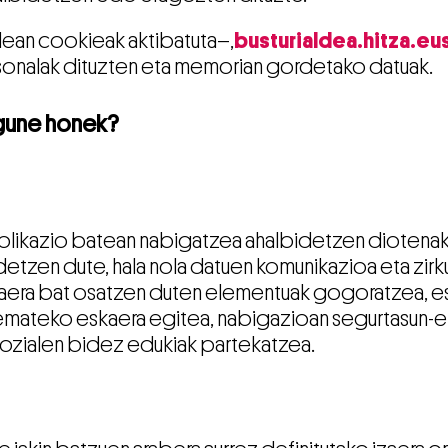
ean cookieak aktibatuta–,
busturialdea.hitza.eu
sonalak dituzten eta memorian gordetako datuak.
bgune honek?
plikazio batean nabigatzea ahalbidetzen diotenak 
etzen dute, hala nola datuen komunikazioa eta zirku
aera bat osatzen duten elementuak gogoratzea, e
 emateko eskaera egitea, nabigazioan segurtasun-
ozialen bidez edukiak partekatzea.