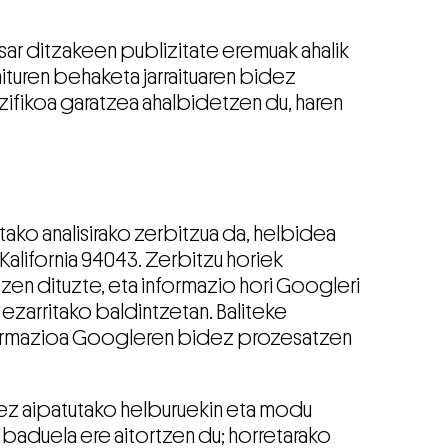
ar ditzakeen publizitate eremuak ahalik
turen behaketa jarraituaren bidez
zifikoa garatzea ahalbidetzen du, haren
ako analisirako zerbitzua da, helbidea
alifornia 94043. Zerbitzu horiek
zen dituzte, eta informazio hori Googleri
zarritako baldintzetan. Baliteke
informazioa Googleren bidez prozesatzen
rrez aipatutako helburuekin eta modu
 baduela ere aitortzen du; horretarako