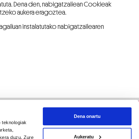
ratuta. Dena den, nabigatzailean Cookieak
ltzeko aukera eragoztea.
gailuan instalatutako nabigatzailearen
Dena onartu
 teknologiak
urketa,
Aukeratu
ukera duzu. Zure