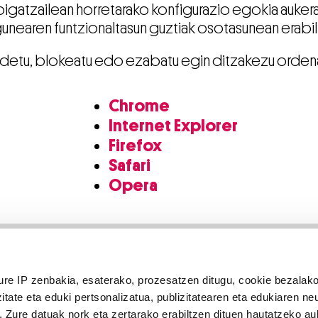
abigatzailean horretarako konfigurazio egokia auke
nearen funtzionaltasun guztiak osotasunean erabi
bidetu, blokeatu edo ezabatu egin ditzakezu ordena
Chrome
Internet Explorer
Firefox
Safari
Opera
Bezero
arreta
ure IP zenbakia, esaterako, prozesatzen ditugu, cookie bezalako
itate eta eduki pertsonalizatua, publizitatearen eta edukiaren ne
. Zure datuak nork eta zertarako erabiltzen dituen hautatzeko a