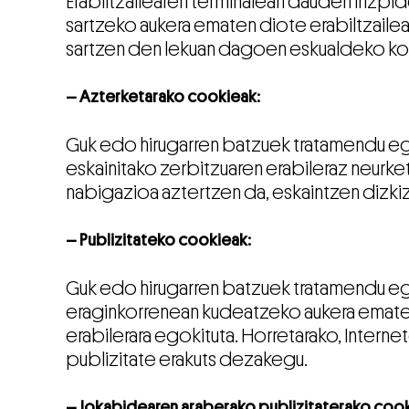
Erabiltzailearen terminalean dauden irizpid
sartzeko aukera ematen diote erabiltzailear
sartzen den lekuan dagoen eskualdeko kon
– Azterketarako cookieak:
Guk edo hirugarren batzuek tratamendu eg
eskainitako zerbitzuaren erabileraz neurk
nabigazioa aztertzen da, eskaintzen dizk
– Publizitateko cookieak:
Guk edo hirugarren batzuek tratamendu e
eraginkorrenean kudeatzeko aukera ematen
erabilerara egokituta. Horretarako, Interne
publizitate erakuts dezakegu.
– Jokabidearen araberako publizitaterako cook