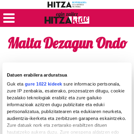
Maita Dezagun Ondo
Datuen erabilera arduratsua
Guk eta
gure 1022 kideek
sure informacio pertsonala,
zure IP zenbakia, esaterako, prozesatzen ditugu, cookie
bezalako teknologiak erabiliz eta zure gailuko
informazioak azitzen dugu publizitate eta eduki
pertsonalizatua, publizitatearen eta edukiaren neurketa,
audientzia-ikerketa eta zerbitzuen garapena eskaintzeko.
Zure datuak nork eta zertarako erabiltzen dituen
hautatzeko aukera duzu. Zure onespena aldatzen edo