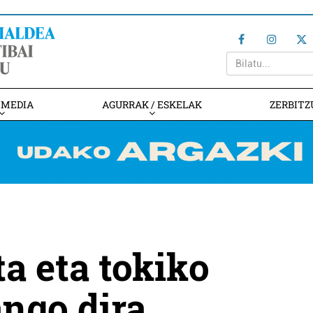
IMEDIA
AGURRAK / ESKELAK
ZERBITZ
a eta tokiko
ngo dira