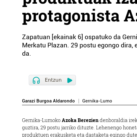
protagonista A
Zapatuan [ekainak 6] ospatuko da Gerni
Merkatu Plazan. 29 postu egongo dira, 
da.
Garazi Burgoa Aldarondo
Gernika-Lumo
Gernika-Lumoko
Azoka Berezien
denboraldia irek
guztira, 29 postu jarriko dituzte. Lehenengo honet
produktuen erakusketa eta dastaketa egingo dute.