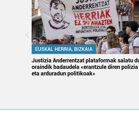
EUSKAL HERRIA, BIZKAIA
an
Justizia Anderrentzat plataformak salatu d
oraindik badaudela «erantzule diren polizia
eta arduradun politikoak»