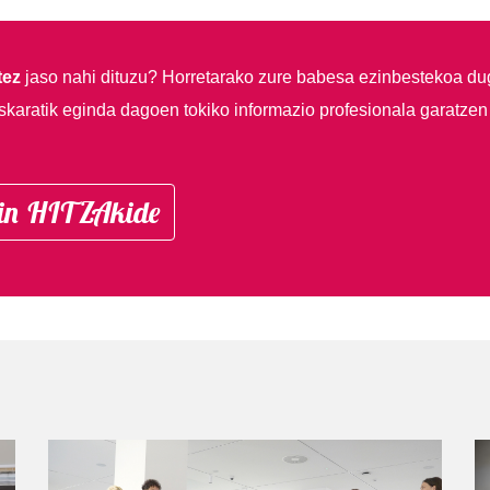
tez
jaso nahi dituzu?
Horretarako zure babesa ezinbestekoa du
skaratik eginda dagoen tokiko informazio profesionala garatzen
in HITZAkide