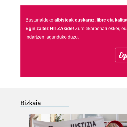
Busturialdeko
albisteak euskaraz, libre eta kalita
Egin zaitez HITZAkide!
Zure ekarpenari esker, eu
indartzen lagunduko duzu.
Eg
Bizkaia