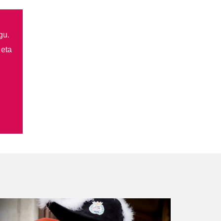
gu.
 eta