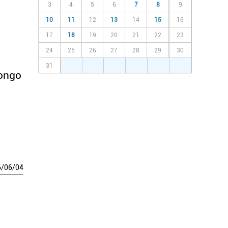
3
4
5
6
7
8
9
10
11
12
13
14
15
16
17
18
19
20
21
22
23
24
25
26
27
28
29
30
31
1
2
3
4
5
6
gongo
6
/
06
/
04