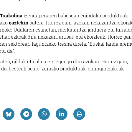
.
 Txakolina
izendapenaren babesean egindako produktuak
tako
gaztekin
batera. Horrez gain, azokan nekazaritza ekoizl
Lumoko Udalaren esanetan, merkataritza jarduera eta lurral
harrezkoak dira nekazari, artisau eta ekoizleak. Horrez gain
en sektoreari laguntzeko tresna direla: “Euskal landa erem
tu da”.
patea, gildak eta olioa ere egongo dira azokan. Horrez gain,
da; besteak beste, zurazko produktuak, ehungintzakoak,