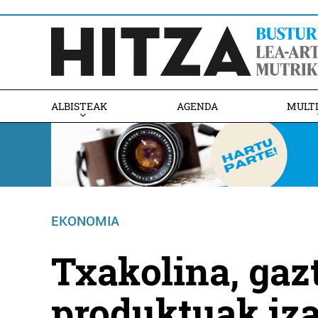
ALBISTEAK
AGENDA
MULT
EKONOMIA
Txakolina, gazt
produktuak iza