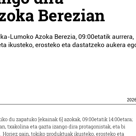
zoka Berezian
ka-Lumoko Azoka Berezia, 09:00etatik aurrera,
eta ikusteko, erosteko eta dastatzeko aukera e
202
iko du zapatuko [ekainak 6] azokak, 09:00etatik 14:00etara;
an, txakolina eta gazta izango dira protagonistak, eta bi
 Horiez gain, tokiko produktuak ikusteko, erosteko eta