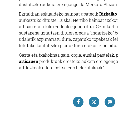
dastatzeko aukera ere egongo da Merkatu Plazan
Ekitaldian eskualdeko hainbat upategik
Bizkaiko
aurkeztuko dituzte, Euskal Herriko hainbat txoko
artisau eta tokiko egileak egongo dira. Gernika-
sustapena uztartzen dituen eredua “indartzeko” be
udaletik azpimarratu dute, zapatuko topaketak leh
lotutako kalitatezko produktuen erakusleiho bihur
Gazta eta txakolinaz gain, orgia, euskal pastelak, 
artisauen
produktuak erosteko aukera ere egongo 
artilezkoak edota poltsa edo belarritakoak”.