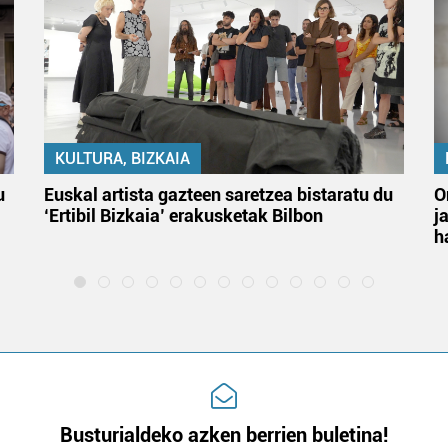
KULTURA, BIZKAIA
u
Euskal artista gazteen saretzea bistaratu du
O
‘Ertibil Bizkaia’ erakusketak Bilbon
j
h
Busturialdeko azken berrien buletina!