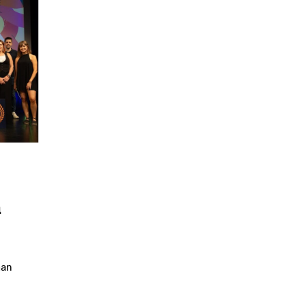
a
man