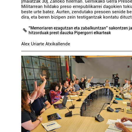
[maiatzak 30], Zalloko hilerrian. Gernikako Gerra Preso
Militarrean hildako preso errepublikarrei dagokien toki
beste urte batez. Aurten, zendutako presoen senide ber
dira, eta beren bizipen zein testigantzak kontatu dituz
“Memoriaren ezagutzan eta zabalkuntzan” sakontzen ja
hitzorduak prest dauzka Pipergorri elkarteak
Alex Uriarte Atxikallende