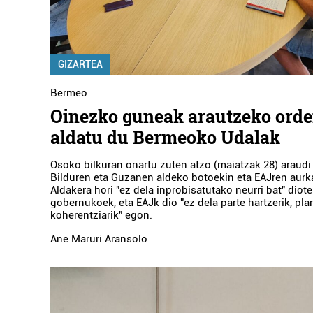
GIZARTEA
Bermeo
Oinezko guneak arautzeko ord
aldatu du Bermeoko Udalak
Osoko bilkuran onartu zuten atzo (maiatzak 28) araudi
Bilduren eta Guzanen aldeko botoekin eta EAJren aur
Aldakera hori "ez dela inprobisatutako neurri bat" diote
gobernukoek, eta EAJk dio "ez dela parte hartzerik, pla
koherentziarik" egon.
Ane Maruri Aransolo