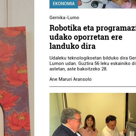
EKONOMIA
Gernika-Lumo
Robotika eta programaz
udako oporretan ere
landuko dira
Udaleku teknologikoetan bilduko dira Ge
Lumon udan. Guztira 56 leku eskainiko di
astetan, aste bakoitzeko 28.
Ane Maruri Aransolo