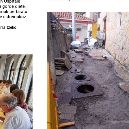
en Ospitale
a gorde diete,
riak bertaratu
te estreinakoz.
rraitzeko