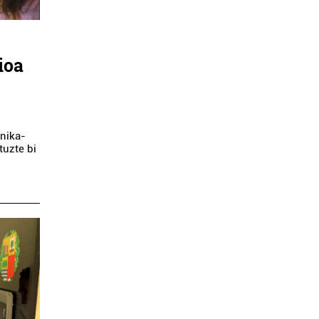
ioa
rnika-
tuzte bi