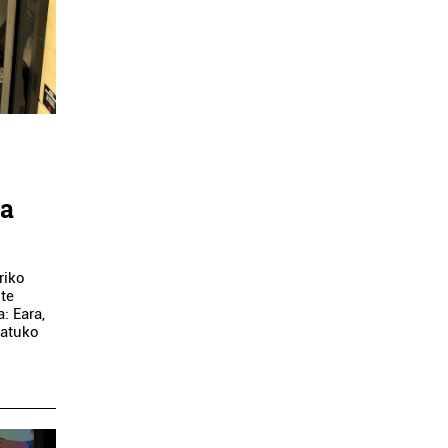
ea
riko
ste
: Eara,
gatuko