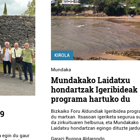
KIROLA
Mundaka
Mundakako Laidatxu
hondartzak Igeribideak
programa hartuko du
Bizkaiko Foru Aldundiak Igeribidea progra
69
du martxan. Itsasoan igeriketa segurua s
da zirkuituaren helburua, eta Mundakako
Laidatxu hondartzan egingo dituzte jardu
a egin du gaur
Garazi Burgoa Aldarondo