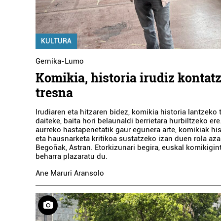
KULTURA
Gernika-Lumo
Komikia, historia irudiz kontat
tresna
Irudiaren eta hitzaren bidez, komikia historia lantzeko 
daiteke, baita hori belaunaldi berrietara hurbiltzeko ere
aurreko hastapenetatik gaur egunera arte, komikiak hi
eta hausnarketa kritikoa sustatzeko izan duen rola aza
Begoñak, Astran. Etorkizunari begira, euskal komikigi
beharra plazaratu du.
Ane Maruri Aransolo