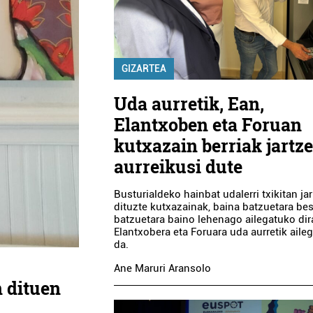
GIZARTEA
Uda aurretik, Ean,
Elantxoben eta Foruan
kutxazain berriak jartz
aurreikusi dute
Busturialdeko hainbat udalerri txikitan jar
dituzte kutxazainak, baina batzuetara be
batzuetara baino lehenago ailegatuko dira
Elantxobera eta Foruara uda aurretik aile
da.
Ane Maruri Aransolo
 dituen