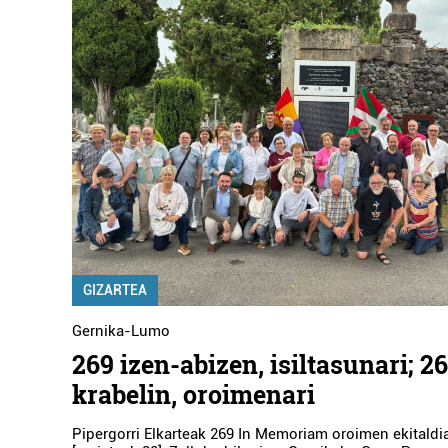
GIZARTEA
Gernika-Lumo
269 izen-abizen, isiltasunari; 2
krabelin, oroimenari
Pipergorri Elkarteak 269 In Memoriam oroimen ekitaldi