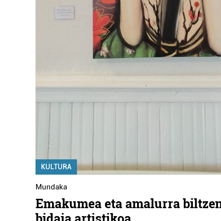
KULTURA
Mundaka
Emakumea eta amalurra biltzen
bidaia artistikoa