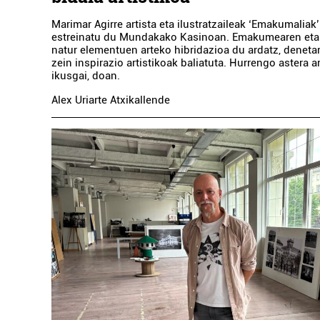
Marimar Agirre artista eta ilustratzaileak ‘Emakumaliak
estreinatu du Mundakako Kasinoan. Emakumearen eta 
natur elementuen arteko hibridazioa du ardatz, deneta
zein inspirazio artistikoak baliatuta. Hurrengo astera 
ikusgai, doan.
Alex Uriarte Atxikallende