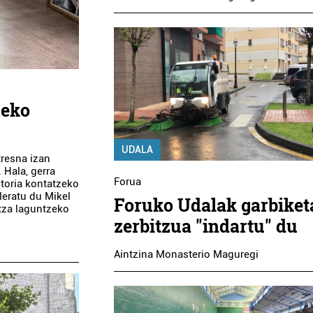
zeko
UDALA
tresna izan
. Hala, gerra
Forua
storia kontatzeko
leratu du Mikel
Foruko Udalak garbiket
ntza laguntzeko
zerbitzua "indartu" du
Aintzina Monasterio Maguregi