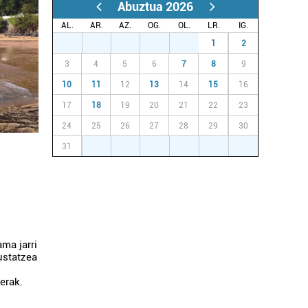
Abuztua 2026
AL.
AR.
AZ.
OG.
OL.
LR.
IG.
27
28
29
30
31
1
2
3
4
5
6
7
8
9
10
11
12
13
14
15
16
17
18
19
20
21
22
23
24
25
26
27
28
29
30
31
1
2
3
4
5
6
ma jarri
ustatzea
erak.