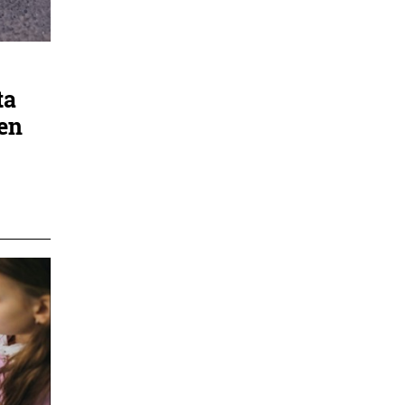
ta
en