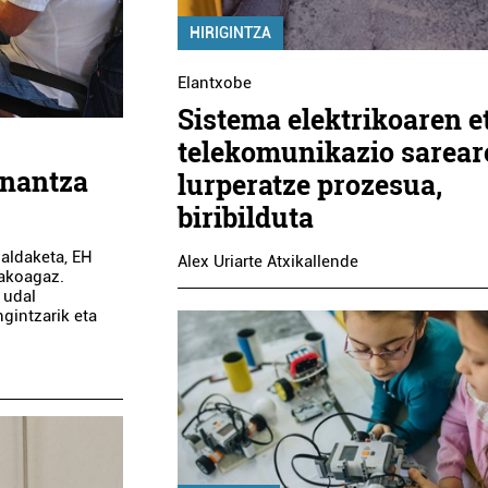
HIRIGINTZA
Elantxobe
Sistema elektrikoaren e
telekomunikazio sarear
enantza
lurperatze prozesua,
biribilduta
 aldaketa, EH
Alex Uriarte Atxikallende
kakoagaz.
 udal
ngintzarik eta