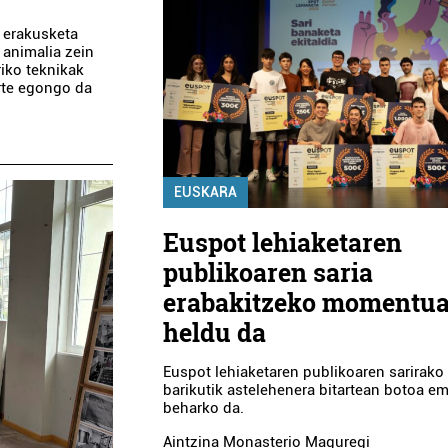
’ erakusketa
animalia zein
riko teknikak
arte egongo da
EUSKARA
Euspot lehiaketaren
publikoaren saria
erabakitzeko momentu
heldu da
Euspot lehiaketaren publikoaren sarirako
barikutik astelehenera bitartean botoa e
beharko da.
Aintzina Monasterio Maguregi