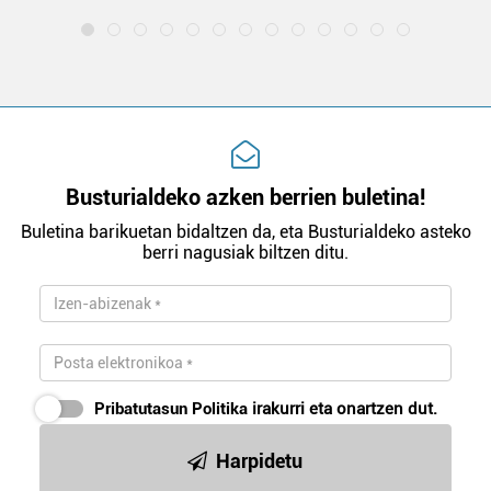
Busturialdeko azken berrien buletina!
Buletina barikuetan bidaltzen da, eta Busturialdeko asteko
berri nagusiak biltzen ditu.
Pribatutasun Politika
irakurri eta onartzen dut.
Harpidetu