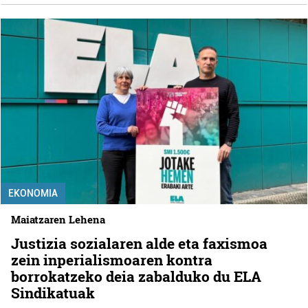
EKONOMIA
Maiatzaren Lehena
Justizia sozialaren alde eta faxismoa
zein inperialismoaren kontra
borrokatzeko deia zabalduko du ELA
Sindikatuak