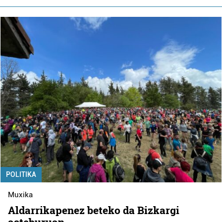
POLITIKA
Muxika
Aldarrikapenez beteko da Bizkargi
asteburuan