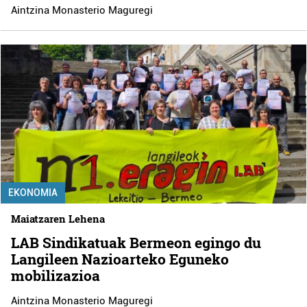
Aintzina Monasterio Maguregi
EKONOMIA
Maiatzaren Lehena
LAB Sindikatuak Bermeon egingo du
Langileen Nazioarteko Eguneko
mobilizazioa
Aintzina Monasterio Maguregi