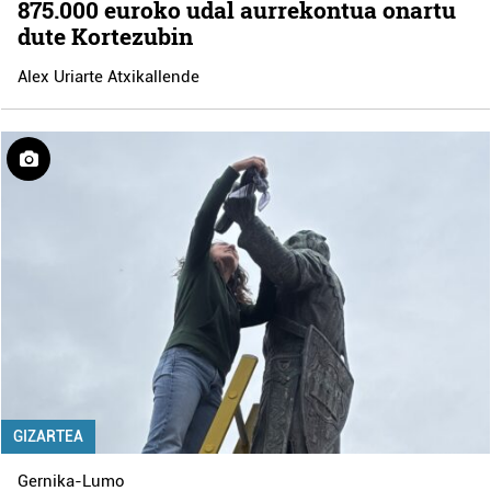
875.000 euroko udal aurrekontua onartu
dute Kortezubin
Alex Uriarte Atxikallende
GIZARTEA
Gernika-Lumo