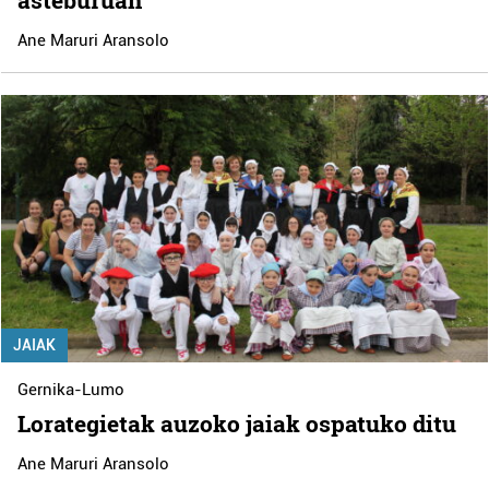
Ane Maruri Aransolo
JAIAK
Gernika-Lumo
Lorategietak auzoko jaiak ospatuko ditu
Ane Maruri Aransolo