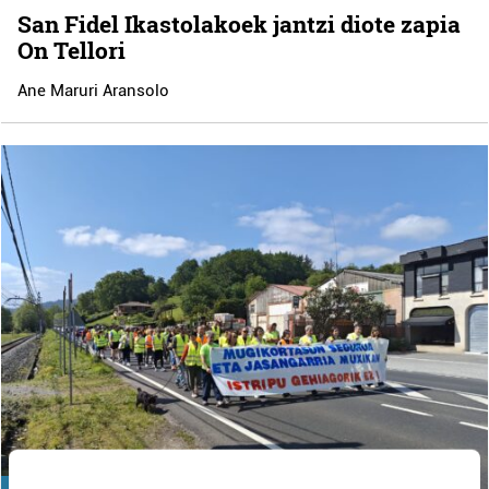
San Fidel Ikastolakoek jantzi diote zapia
On Tellori
Ane Maruri Aransolo