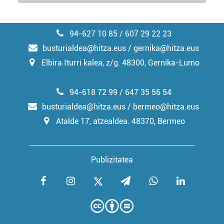
94-627 10 85 / 607 29 22 23
busturialdea@hitza.eus / gernika@hitza.eus
Elbira Iturri kalea, z/g. 48300, Gernika-Lumo
94-618 72 99 / 647 35 56 54
busturialdea@hitza.eus / bermeo@hitza.eus
Atalde 17, atzealdea. 48370, Bermeo
Publizitatea