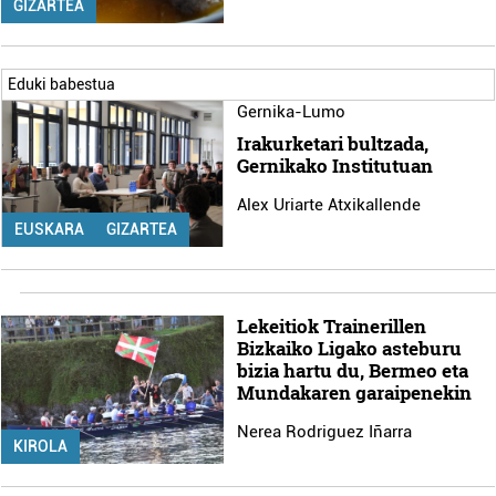
GIZARTEA
Eduki babestua
Gernika-Lumo
Irakurketari bultzada,
Gernikako Institutuan
Alex Uriarte Atxikallende
EUSKARA
GIZARTEA
Lekeitiok Trainerillen
Bizkaiko Ligako asteburu
bizia hartu du, Bermeo eta
Mundakaren garaipenekin
Nerea Rodriguez Iñarra
KIROLA