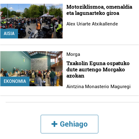
Motoziklismoa, omenaldia
eta lagunarteko giroa
Alex Uriarte Atxikallende
AISIA
Morga
Txakolin Eguna ospatuko
dute aurtengo Morgako
azokan
EKONOMIA
Aintzina Monasterio Maguregi
Gehiago