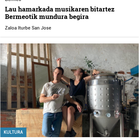
Lau hamarkada musikaren bitartez
Bermeotik mundura begira
Zaloa Iturbe San Jose
KULTURA