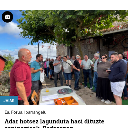
JAIAK
Ea
,
Forua
,
Ibarrangelu
Adar hotsez lagunduta hasi dituzte
saninazioak, Bedaronan