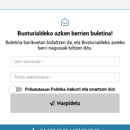
Busturialdeko azken berrien buletina!
Buletina barikuetan bidaltzen da, eta Busturialdeko asteko
berri nagusiak biltzen ditu.
Pribatutasun Politika
irakurri eta onartzen dut.
Harpidetu