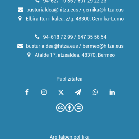
94-627 10 85 / 607 29 22 23
busturialdea@hitza.eus / gernika@hitza.eus
Elbira Iturri kalea, z/g. 48300, Gernika-Lumo
94-618 72 99 / 647 35 56 54
busturialdea@hitza.eus / bermeo@hitza.eus
Atalde 17, atzealdea. 48370, Bermeo
Publizitatea
Argitalpen politika