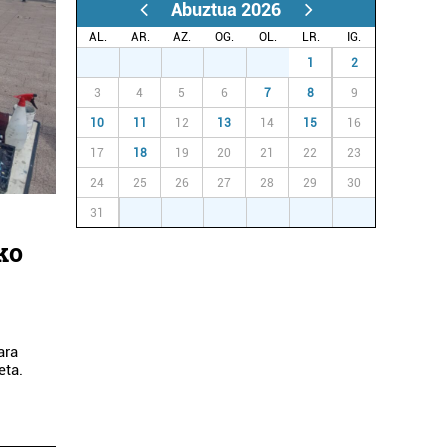
Abuztua 2026
AL.
AR.
AZ.
OG.
OL.
LR.
IG.
27
28
29
30
31
1
2
3
4
5
6
7
8
9
10
11
12
13
14
15
16
17
18
19
20
21
22
23
24
25
26
27
28
29
30
31
1
2
3
4
5
6
ko
ara
eta.