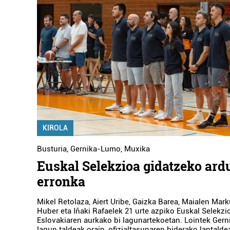
KIROLA
Busturia
,
Gernika-Lumo
,
Muxika
Euskal Selekzioa gidatzeko ard
erronka
Mikel Retolaza, Aiert Uribe, Gaizka Barea, Maialen Mar
Huber eta Iñaki Rafaelek 21 urte azpiko Euskal Selekz
Eslovakiaren aurkako bi lagunartekoetan. Lointek Gern
lagun taldeak orain, ofizialtasunaren biderako lantalde