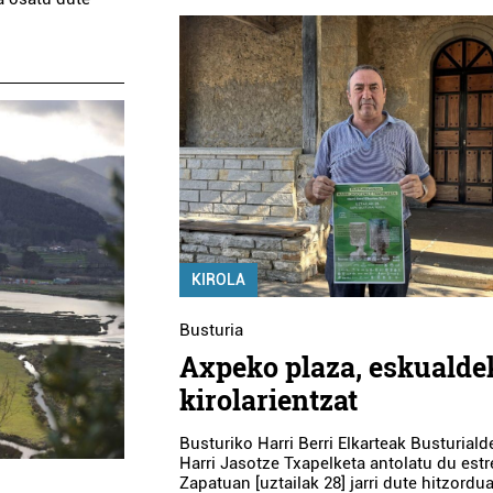
KIROLA
Busturia
Axpeko plaza, eskualde
kirolarientzat
Busturiko Harri Berri Elkarteak Busturial
Harri Jasotze Txapelketa antolatu du estr
Zapatuan [uztailak 28] jarri dute hitzordu