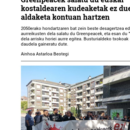
kostaldearen kudeaketak ez du
aldaketa kontuan hartzen
2050erako hondartzaren bat zein beste desagertzea ed
aurreikusten dela salatu du Greenpeacek, eta esan du 
dela arrisku horiei aurre egitea. Busturialdeko txokoak 
daudela gaineratu dute.
Ainhoa Astarloa Beotegi