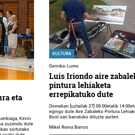
KULTURA
Gernika-Lumo
Luis Iriondo aire zabale
pintura lehiaketa
errepikatuko dute
ura eta
Domekan [uztailak 27] 09:00etatik 14:00et
egingo dute Aire Zabaleko Pintura Lehiak
Bost sari banatuko dituzte aurten.
kuerkiaga, Kevin
ioa zuzendu dute
Mikel Reina Barros
ikan sortutako
a osatu dute