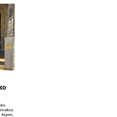
ko
deko
einakoz.
a Axpen,