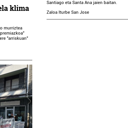
Santiago eta Santa Ana jaien baitan.
ela klima
Zaloa Iturbe San Jose
o murriztea
"premiazkoa"
ere "arriskuan"