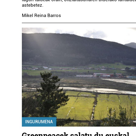
astebetez.
Mikel Reina Barros
INGURUMENA
Greenpeacek salatu du euskal