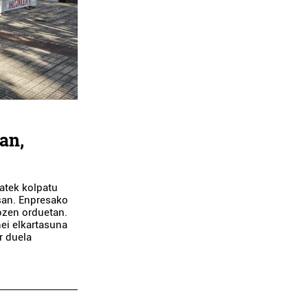
uan,
atek kolpatu
esan. Enpresako
ozen orduetan.
ei elkartasuna
r duela