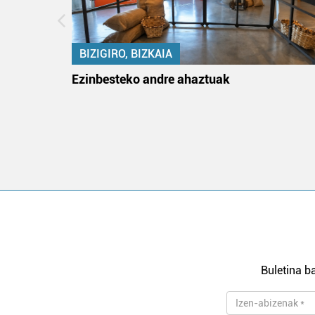
BIZIGIRO, BIZKAIA
na
Ezinbesteko andre ahaztuak
Buletina ba