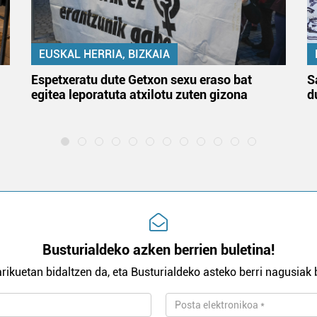
EUSKAL HERRIA, BIZKAIA
Espetxeratu dute Getxon sexu eraso bat
S
egitea leporatuta atxilotu zuten gizona
d
Busturialdeko azken berrien buletina!
rikuetan bidaltzen da, eta Busturialdeko asteko berri nagusiak b