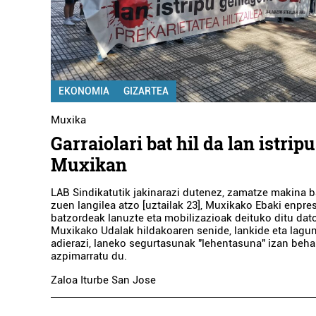
EKONOMIA
GIZARTEA
Muxika
Garraiolari bat hil da lan istrip
Muxikan
LAB Sindikatutik jakinarazi dutenez, zamatze makina b
zuen langilea atzo [uztailak 23], Muxikako Ebaki enpr
batzordeak lanuzte eta mobilizazioak deituko ditu dat
Muxikako Udalak hildakoaren senide, lankide eta lagun
adierazi, laneko segurtasunak "lehentasuna" izan beha
azpimarratu du.
Zaloa Iturbe San Jose