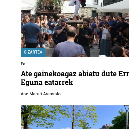
GIZARTEA
Ea
Ate gainekoagaz abiatu dute Er
Eguna eatarrek
Ane Maruri Aransolo