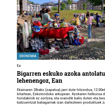
EKONOMIA
Ea
Bigarren eskuko azoka antolatu
lehenengoz, Ean
Ekainaren 28rako (zapatua) jarri dute hitzordua, 12:00et
bitartean, Eskolondoko arkupean. Azokaren helburua d
hondakinik ez sortzea, eta oraindik balio duten eta be
batzuentzat baliagarriak izan daitezkeen produktuek z