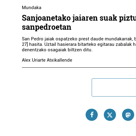
Mundaka
Sanjoanetako jaiaren suak pizt
sanpedroetan
San Pedro jaiak ospatzeko prest daude mundakarrak, b
27] hasita. Uztail hasierara bitarteko egitarau zabalak h
denentzako osagaiak biltzen ditu.
Alex Uriarte Atxikallende