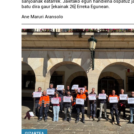
sanjoanak eatarrek. Jaietako egun handiena ospatuz ja
batu dira gaur [ekainak 26] Erreka Egunean.
Ane Maruri Aransolo
GIZARTEA