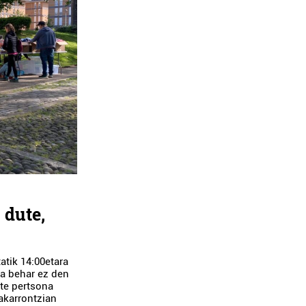
 dute,
atik 14:00etara
a behar ez den
ste pertsona
akarrontzian