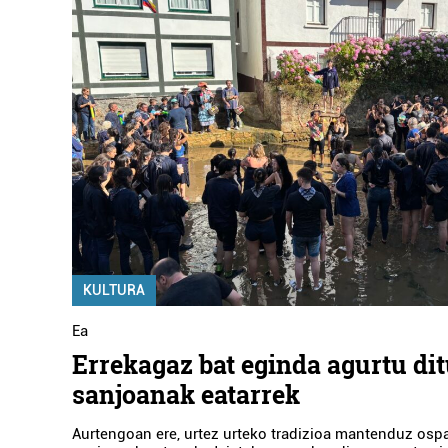
KULTURA
Ea
Errekagaz bat eginda agurtu dit
sanjoanak eatarrek
Aurtengoan ere, urtez urteko tradizioa mantenduz ospa