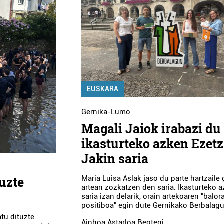
EUSKARA
Gernika-Lumo
Magali Jaiok irabazi du
ikasturteko azken Ezetz
Jakin saria
uzte
Maria Luisa Aslak jaso du parte hartzaile
artean zozkatzen den saria. Ikasturteko 
saria izan delarik, orain artekoaren "balor
positiboa" egin dute Gernikako Berbalag
tu dituzte
Ainhoa Astarloa Beotegi