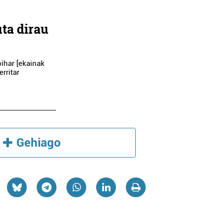
uta dirau
ihar [ekainak
erritar
Gehiago