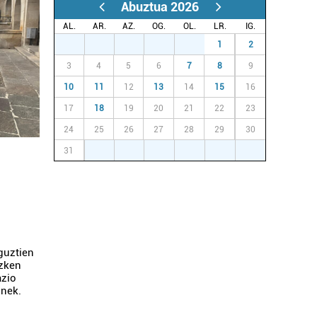
Abuztua 2026
AL.
AR.
AZ.
OG.
OL.
LR.
IG.
27
28
29
30
31
1
2
3
4
5
6
7
8
9
10
11
12
13
14
15
16
17
18
19
20
21
22
23
24
25
26
27
28
29
30
31
1
2
3
4
5
6
 guztien
azken
azio
unek.