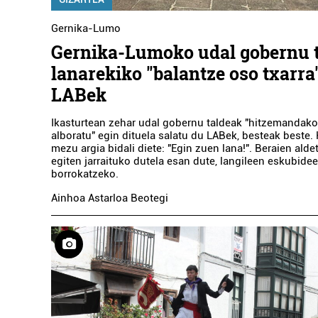
Gernika-Lumo
Gernika-Lumoko udal gobernu 
lanarekiko "balantze oso txarra
LABek
Ikasturtean zehar udal gobernu taldeak "hitzemandak
alboratu" egin dituela salatu du LABek, besteak beste. 
mezu argia bidali diete: "Egin zuen lana!". Beraien alde
egiten jarraituko dutela esan dute, langileen eskubide
borrokatzeko.
Ainhoa Astarloa Beotegi