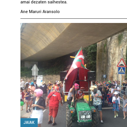
amai dezaten saihestea.
Ane Maruri Aransolo
JAIAK