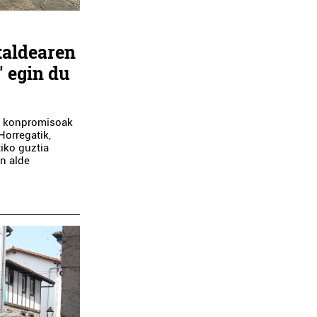
taldearen
" egin du
o konpromisoak
Horregatik,
tiko guztia
en alde