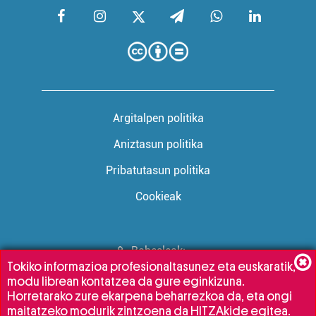
Argitalpen politika
Aniztasun politika
Pribatutasun politika
Cookieak
Babesleak:
Tokiko informazioa profesionaltasunez eta euskaratik,
modu librean kontatzea da gure eginkizuna.
Horretarako zure ekarpena beharrezkoa da, eta ongi
maitatzeko modurik zintzoena da HITZAkide egitea.