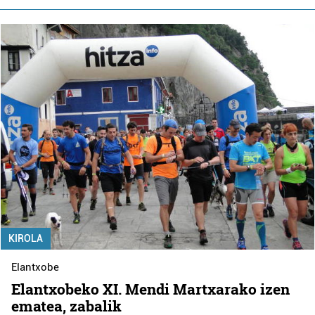
KIROLA
Elantxobe
Elantxobeko XI. Mendi Martxarako izen
ematea, zabalik