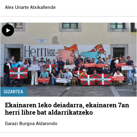
Alex Uriarte Atxikallende
GIZARTEA
Ekainaren 1eko deiadarra, ekainaren 7an
herri libre bat aldarrikatzeko
Garazi Burgoa Aldarondo