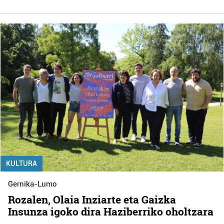
KULTURA
Gernika-Lumo
Rozalen, Olaia Inziarte eta Gaizka
Insunza igoko dira Haziberriko oholtzara