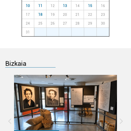
neurtzeko, jendeari buruzko informazioa biltzeko eta
10
11
12
13
14
15
16
produktuak garatzeko. Zure datuak nork eta zertarako
erabiltzen dituen hauta dezakezu.
17
18
19
20
21
22
23
24
25
26
27
28
29
30
Bazkide batzuek ez dizute baimenik eskatzen, eta beren
31
1
2
3
4
5
6
interes komertzial legitimoetan babesten dira. Ikusi gure
bazkideen zerrenda, beren ustez zein helburutarako
duten interes legitimoa eta horren aurka nola egin
dezakezun ikusteko.
Bizkaia
Lortu zure datu pertsonalak prozesatzeko moduari
buruzko informazio gehiago eta ezarri zure lehentasunak
datuen atalean. Edozein unetan alda edo ken dezakezu
zure baimena Cookieen adierazpenean.
Webgune honek cookie propioak eta hirugarrenen cookie-
fitxategiak erabiltzen ditu. Zure esperientzia eta
zerbitzuak hobetzeko asmoz, cookie teknologiaz
baliatzen gara. Ohar hau onartuz gero, teknologia hori