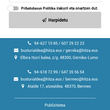
Pribatutasun Politika
irakurri eta onartzen dut.
Harpidetu
94-627 10 85 / 607 29 22 23
busturialdea@hitza.eus / gernika@hitza.eus
Elbira Iturri kalea, z/g. 48300, Gernika-Lumo
94-618 72 99 / 647 35 56 54
busturialdea@hitza.eus / bermeo@hitza.eus
Atalde 17, atzealdea. 48370, Bermeo
Publizitatea