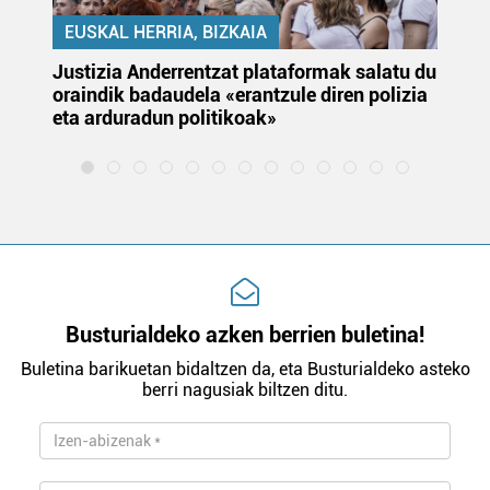
EUSKAL HERRIA, BIZKAIA
Justizia Anderrentzat plataformak salatu du
Eu
oraindik badaudela «erantzule diren polizia
‘E
eta arduradun politikoak»
Busturialdeko azken berrien buletina!
Buletina barikuetan bidaltzen da, eta Busturialdeko asteko
berri nagusiak biltzen ditu.