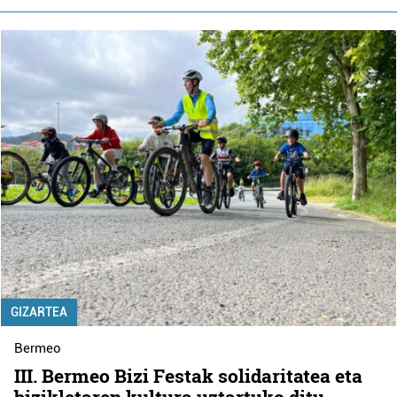
GIZARTEA
Bermeo
III. Bermeo Bizi Festak solidaritatea eta
bizikletaren kultura uztartuko ditu