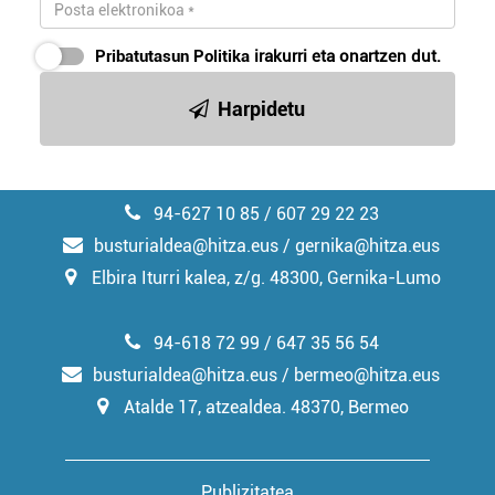
Pribatutasun Politika
irakurri eta onartzen dut.
Harpidetu
94-627 10 85 / 607 29 22 23
busturialdea@hitza.eus / gernika@hitza.eus
Elbira Iturri kalea, z/g. 48300, Gernika-Lumo
94-618 72 99 / 647 35 56 54
busturialdea@hitza.eus / bermeo@hitza.eus
Atalde 17, atzealdea. 48370, Bermeo
Publizitatea