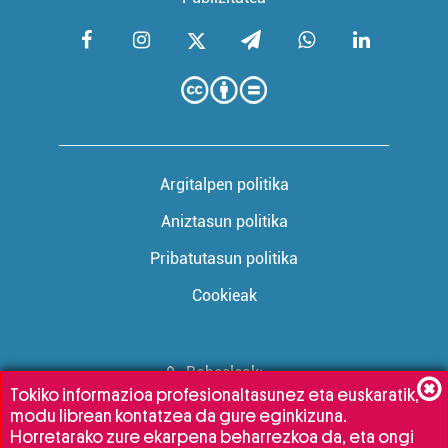
Argitalpen politika
Aniztasun politika
Pribatutasun politika
Cookieak
Babesleak:
Tokiko informazioa profesionaltasunez eta euskaratik,
modu librean kontatzea da gure eginkizuna.
Horretarako zure ekarpena beharrezkoa da, eta ongi