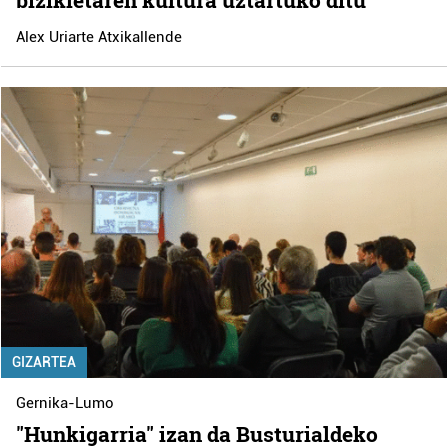
Alex Uriarte Atxikallende
GIZARTEA
Gernika-Lumo
"Hunkigarria" izan da Busturialdeko