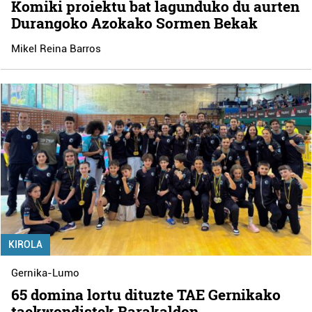
Komiki proiektu bat lagunduko du aurten
Durangoko Azokako Sormen Bekak
Mikel Reina Barros
KIROLA
Gernika-Lumo
65 domina lortu dituzte TAE Gernikako
taekwondistek Barakaldon