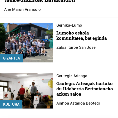
Ane Maruri Aransolo
Gernika-Lumo
Lumoko eskola
komunitatea, bat eginda
Zaloa Iturbe San Jose
GIZARTEA
Gautegiz Arteaga
Gautegiz Arteagak hartuko
du Udaberria Bertsotaneko
azken saioa
Ainhoa Astarloa Beotegi
KULTURA