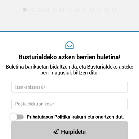
Busturialdeko azken berrien buletina!
Buletina barikuetan bidaltzen da, eta Busturialdeko asteko
berri nagusiak biltzen ditu.
Pribatutasun Politika
irakurri eta onartzen dut.
Harpidetu