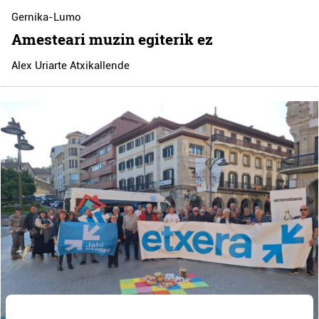
Gernika-Lumo
Amesteari muzin egiterik ez
Alex Uriarte Atxikallende