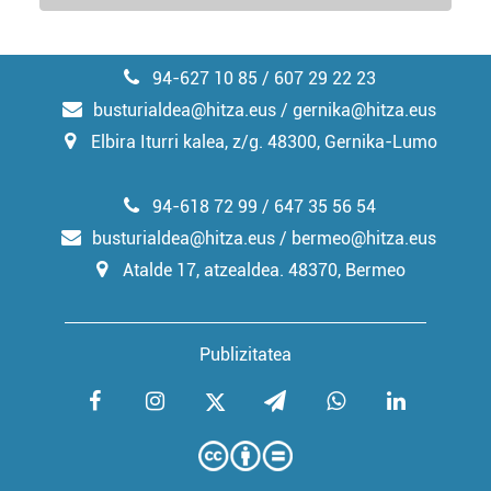
94-627 10 85 / 607 29 22 23
busturialdea@hitza.eus / gernika@hitza.eus
Elbira Iturri kalea, z/g. 48300, Gernika-Lumo
94-618 72 99 / 647 35 56 54
busturialdea@hitza.eus / bermeo@hitza.eus
Atalde 17, atzealdea. 48370, Bermeo
Publizitatea