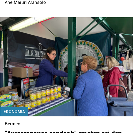
Ane Maruri Aransolo
EKONOMIA
Bermeo
"Aurrerapauso sendoak" ematen ari den