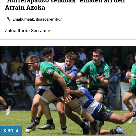
Arrain Azoka
Emakumeak, itsasoaren ikur
Zaloa Iturbe San Jose
KIROLA