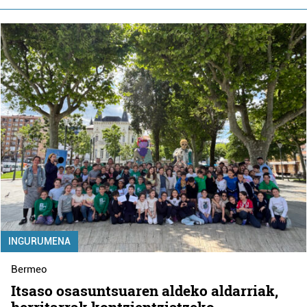
INGURUMENA
Bermeo
Itsaso osasuntsuaren aldeko aldarriak,
herritarrak kontzientziatzeko