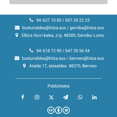
94-627 10 85 / 607 29 22 23
busturialdea@hitza.eus / gernika@hitza.eus
Elbira Iturri kalea, z/g. 48300, Gernika-Lumo
94-618 72 99 / 647 35 56 54
busturialdea@hitza.eus / bermeo@hitza.eus
Atalde 17, atzealdea. 48370, Bermeo
Publizitatea