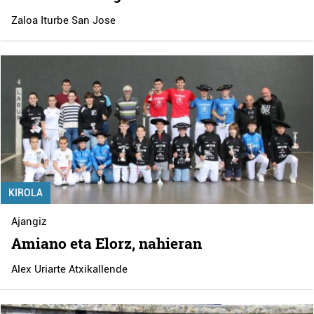
Zaloa Iturbe San Jose
KIROLA
Ajangiz
Amiano eta Elorz, nahieran
Alex Uriarte Atxikallende