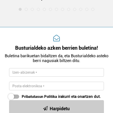
Busturialdeko azken berrien buletina!
Buletina barikuetan bidaltzen da, eta Busturialdeko asteko
berri nagusiak biltzen ditu.
Pribatutasun Politika
irakurri eta onartzen dut.
Harpidetu