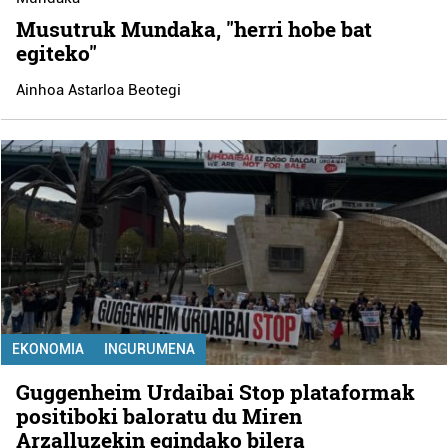
Musutruk Mundaka, "herri hobe bat
egiteko"
Ainhoa Astarloa Beotegi
EKONOMIA
INGURUMENA
Guggenheim Urdaibai Stop plataformak
positiboki baloratu du Miren
Arzalluzekin egindako bilera