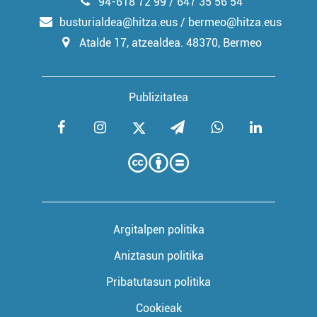
94-618 72 99 / 647 35 56 54
busturialdea@hitza.eus / bermeo@hitza.eus
Atalde 17, atzealdea. 48370, Bermeo
Publizitatea
Argitalpen politika
Aniztasun politika
Pribatutasun politika
Cookieak