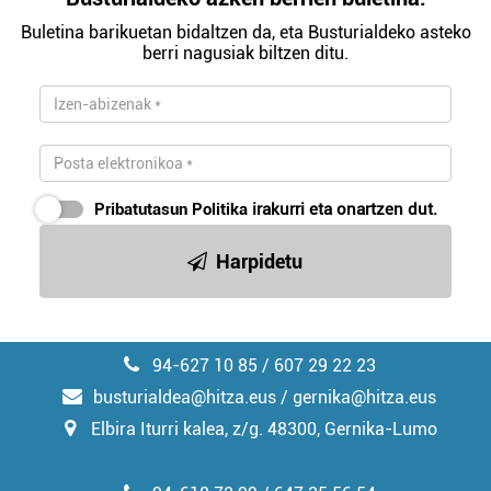
Buletina barikuetan bidaltzen da, eta Busturialdeko asteko
berri nagusiak biltzen ditu.
Pribatutasun Politika
irakurri eta onartzen dut.
Harpidetu
94-627 10 85 / 607 29 22 23
busturialdea@hitza.eus / gernika@hitza.eus
Elbira Iturri kalea, z/g. 48300, Gernika-Lumo