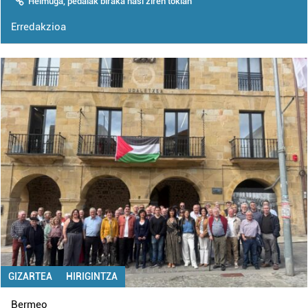
Helmuga, pedalak biraka hasi ziren tokian
Erredakzioa
GIZARTEA
HIRIGINTZA
Bermeo