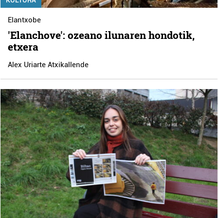
KULTURA
Elantxobe
'Elanchove': ozeano ilunaren hondotik,
etxera
Alex Uriarte Atxikallende