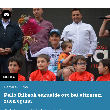
KIROLA
Gernika-Lumo
Pello Bilbaok eskualde oso bat altxarazi
zuen eguna