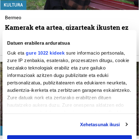
KULTURA
Bermeo
Kamerak eta artea, gizarteak ikusten ez
duen hori islatzeko
Datuen erabilera arduratsua
Zaloa Iturbe San Jose
Guk eta
gure 1022 kideek
sure informacio pertsonala,
zure IP zenbakia, esaterako, prozesatzen ditugu, cookie
bezalako teknologiak erabiliz eta zure gailuko
informazioak azitzen dugu publizitate eta eduki
pertsonalizatua, publizitatearen eta edukiaren neurketa,
audientzia-ikerketa eta zerbitzuen garapena eskaintzeko.
Zure datuak nork eta zertarako erabiltzen dituen
hautatzeko aukera duzu. Zure onespena aldatzen edo
deuseztatzen ahal duzu edozein momentutan, Cookie
deklaraziotik edo Privacy triggerean klikatuz.
Xehetasunak ikusi
EUSKARA
If you allow, we would also like to: