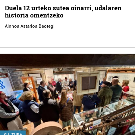
Duela 12 urteko sutea oinarri, udalaren
historia omentzeko
Ainhoa Astarloa Beotegi