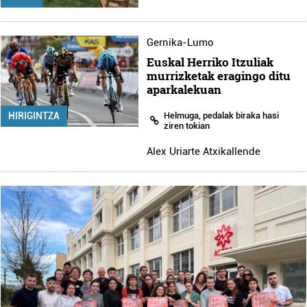
Gernika-Lumo
Euskal Herriko Itzuliak
murrizketak eragingo ditu
aparkalekuan
Helmuga, pedalak biraka hasi
HIRIGINTZA
ziren tokian
Alex Uriarte Atxikallende