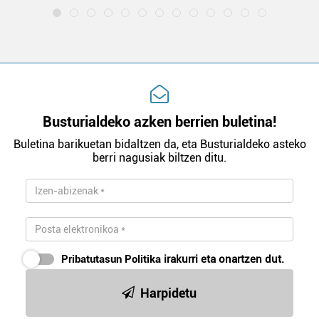
Busturialdeko azken berrien buletina!
Buletina barikuetan bidaltzen da, eta Busturialdeko asteko
berri nagusiak biltzen ditu.
Pribatutasun Politika
irakurri eta onartzen dut.
Harpidetu