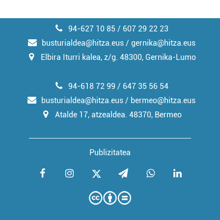
94-627 10 85 / 607 29 22 23
busturialdea@hitza.eus / gernika@hitza.eus
Elbira Iturri kalea, z/g. 48300, Gernika-Lumo
94-618 72 99 / 647 35 56 54
busturialdea@hitza.eus / bermeo@hitza.eus
Atalde 17, atzealdea. 48370, Bermeo
Publizitatea