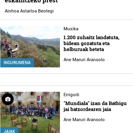
Ainhoa Astarloa Beotegi
Muxika
1.200 zuhaitz landatuta,
bidean gozatuta eta
helburuak beteta
Ane Maruri Aransolo
INGURUMENA
Errigoiti
"Mundiala" izan da Batbigu
jai batzordearen jaia
Ane Maruri Aransolo
JAIAK