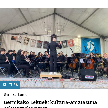
KULTURA
Gernika-Lumo
Gernikako Lekuek: kultura-aniztasuna
eskaintzeko prest