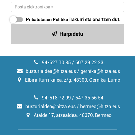
baliatzen gara. Ohar hau onartuz gero, teknologia hori
erabiltzeko baimen esplizitua ematen diguzu.
Gehiago
irakurri
Pribatutasun Politika
irakurri eta onartzen dut.
Harpidetu
94-627 10 85 / 607 29 22 23
busturialdea@hitza.eus / gernika@hitza.eus
Elbira Iturri kalea, z/g. 48300, Gernika-Lumo
94-618 72 99 / 647 35 56 54
busturialdea@hitza.eus / bermeo@hitza.eus
Atalde 17, atzealdea. 48370, Bermeo