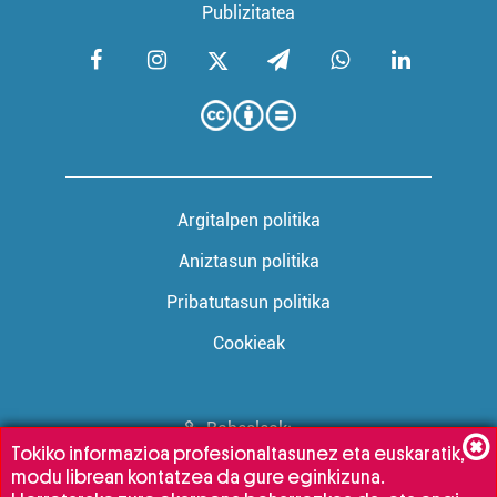
Publizitatea
Argitalpen politika
Aniztasun politika
Pribatutasun politika
Cookieak
Babesleak:
Tokiko informazioa profesionaltasunez eta euskaratik,
modu librean kontatzea da gure eginkizuna.