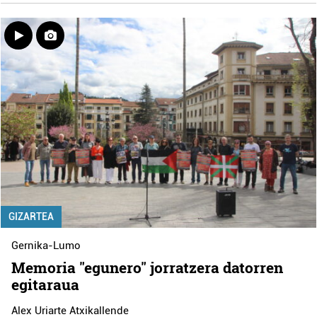
GIZARTEA
Gernika-Lumo
Memoria "egunero" jorratzera datorren
egitaraua
Alex Uriarte Atxikallende