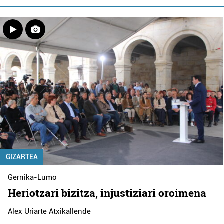
GIZARTEA
Gernika-Lumo
Heriotzari bizitza, injustiziari oroimena
Alex Uriarte Atxikallende