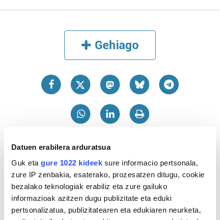
Gehiago
Datuen erabilera arduratsua
AGENDA
Guk eta
gure 1022 kideek
sure informacio pertsonala,
zure IP zenbakia, esaterako, prozesatzen ditugu, cookie
bezalako teknologiak erabiliz eta zure gailuko
Abuztua 2026
informazioak azitzen dugu publizitate eta eduki
AL.
AR.
AZ.
OG.
OL.
LR.
IG.
pertsonalizatua, publizitatearen eta edukiaren neurketa,
27
28
29
30
31
1
2