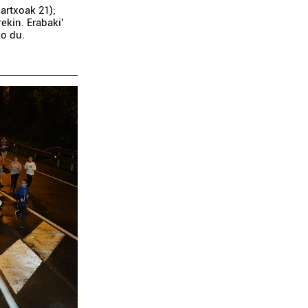
artxoak 21);
rekin. Erabaki'
ko du.