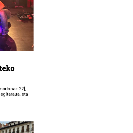
teko
martxoak 22],
egitaraua, eta