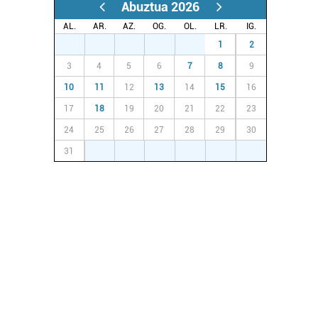
Abuztua 2026
AL.
AR.
AZ.
OG.
OL.
LR.
IG.
27
28
29
30
31
1
2
3
4
5
6
7
8
9
10
11
12
13
14
15
16
17
18
19
20
21
22
23
24
25
26
27
28
29
30
31
1
2
3
4
5
6