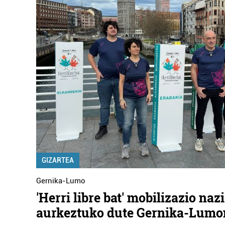
GIZARTEA
Gernika-Lumo
'Herri libre bat' mobilizazio naz
aurkeztuko dute Gernika-Lumo