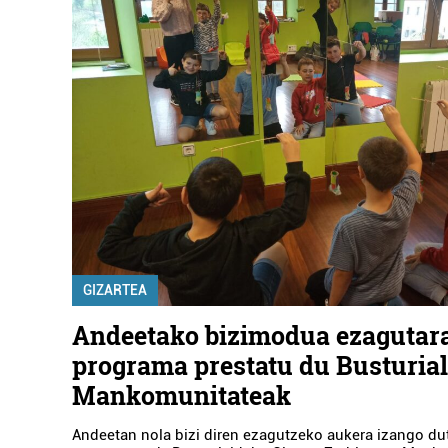
GIZARTEA
Andeetako bizimodua ezagutar
programa prestatu du Busturia
Mankomunitateak
Andeetan nola bizi diren ezagutzeko aukera izango du