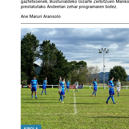
gaztetxoenek, Busturialdeko Gizarte Zerbitzuen Mank
prestatutako Andeetan zehar programaren bidez.
Ane Maruri Aransolo
KIROLA