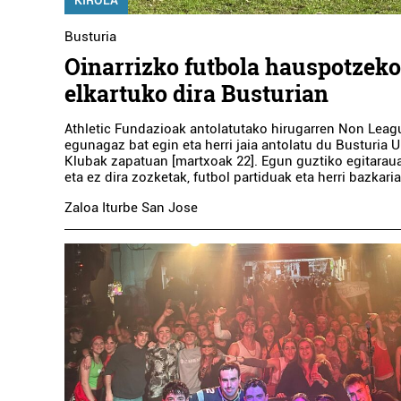
Busturia
Oinarrizko futbola hauspotzeko
elkartuko dira Busturian
Athletic Fundazioak antolatutako hirugarren Non Leag
egunagaz bat egin eta herri jaia antolatu du Busturia U
Klubak zapatuan [martxoak 22]. Egun guztiko egitaraua
eta ez dira zozketak, futbol partiduak eta herri bazkaria
Zaloa Iturbe San Jose