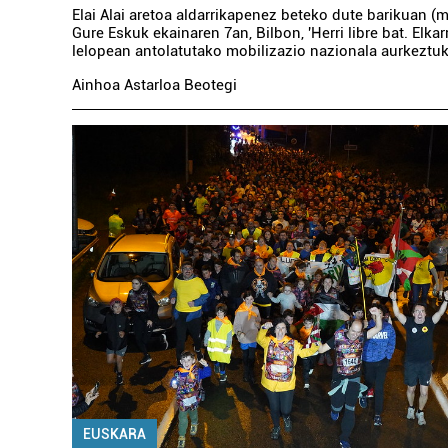
Elai Alai aretoa aldarrikapenez beteko dute barikuan (m
Gure Eskuk ekainaren 7an, Bilbon, 'Herri libre bat. Elkar
lelopean antolatutako mobilizazio nazionala aurkeztu
Ainhoa Astarloa Beotegi
EUSKARA