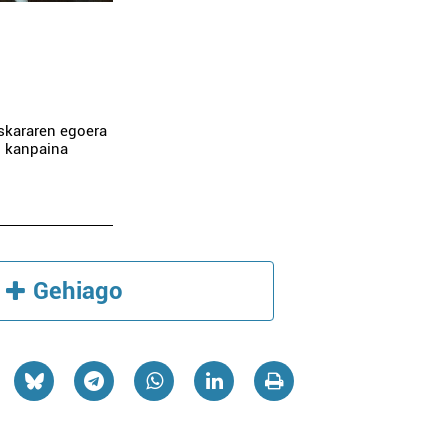
uskararen egoera
o kanpaina
Gehiago