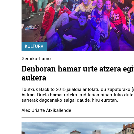
KULTURA
Gernika-Lumo
Denboran hamar urte atzera egi
aukera
Txutxuk Back to 2015 jaialdia antolatu du zapaturako [
Astran. Duela hamar urteko iruditerian oinarrituko dute 
sarrerak dagoeneko salgai daude, hiru eurotan.
Alex Uriarte Atxikallende