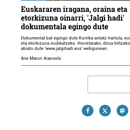
Euskararen iragana, oraina eta
etorkizuna oinarri, 'Jalgi hadi'
dokumentala egingo dute
Dokumental bat egingo dute Korrika ardatz hartuta, e
eta etorkizuna irudikatzeko. Horretarako, dirua biltzek
abiatu dute 'www.jalgihadi.eus' webgunean.
Ane Maruri Aransolo