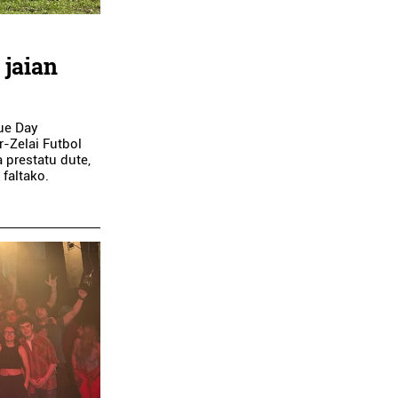
 jaian
ue Day
r-Zelai Futbol
 prestatu dute,
 faltako.