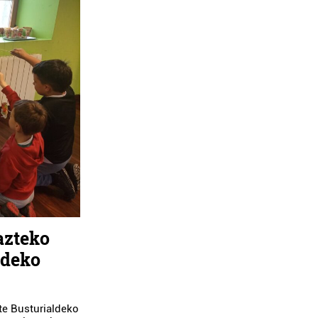
azteko
ldeko
te Busturialdeko