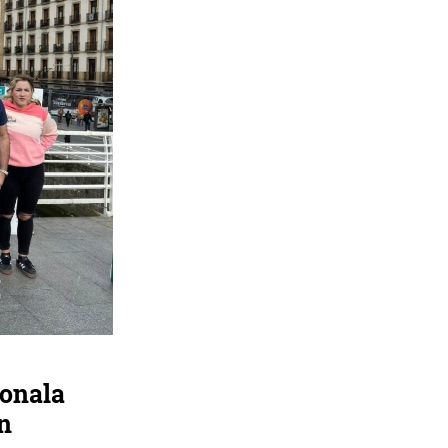
ionala
n