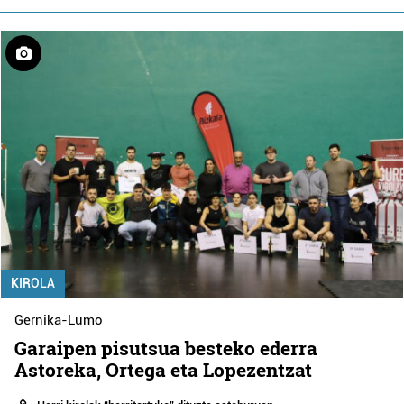
KIROLA
Gernika-Lumo
Garaipen pisutsua besteko ederra
Astoreka, Ortega eta Lopezentzat