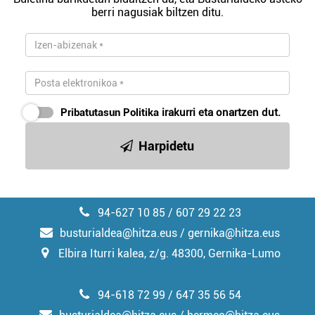
berri nagusiak biltzen ditu.
Pribatutasun Politika
irakurri eta onartzen dut.
Harpidetu
94-627 10 85 / 607 29 22 23
busturialdea@hitza.eus / gernika@hitza.eus
Elbira Iturri kalea, z/g. 48300, Gernika-Lumo
94-618 72 99 / 647 35 56 54