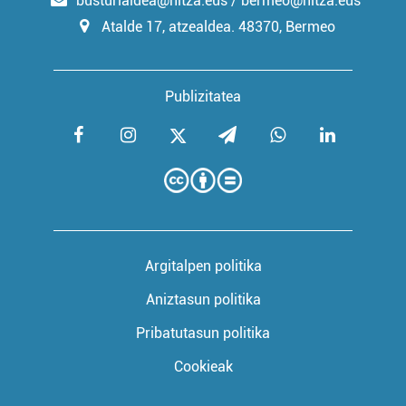
busturialdea@hitza.eus / bermeo@hitza.eus
Atalde 17, atzealdea. 48370, Bermeo
Publizitatea
Argitalpen politika
Aniztasun politika
Pribatutasun politika
Cookieak