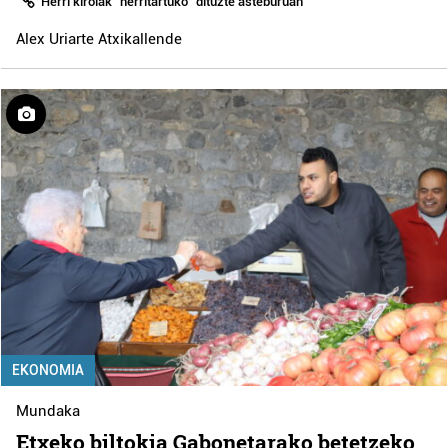
Herri kirolak “herritartuko” dituzte asteburuan
Alex Uriarte Atxikallende
EKONOMIA
Mundaka
Etxeko biltokia Gabonetarako betetzeko