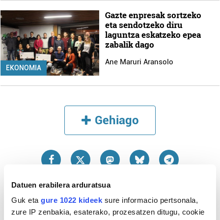
Gazte enpresak sortzeko
eta sendotzeko diru
laguntza eskatzeko epea
zabalik dago
Ane Maruri Aransolo
EKONOMIA
Gehiago
Datuen erabilera arduratsua
Guk eta
gure 1022 kideek
sure informacio pertsonala,
zure IP zenbakia, esaterako, prozesatzen ditugu, cookie