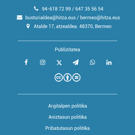
94-618 72 99 / 647 35 56 54
busturialdea@hitza.eus / bermeo@hitza.eus
Atalde 17, atzealdea. 48370, Bermeo
Publizitatea
Argitalpen politika
Aniztasun politika
Pribatutasun politika