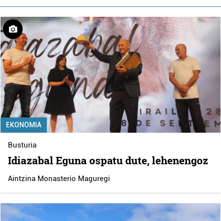
EKONOMIA
Busturia
Idiazabal Eguna ospatu dute, lehenengoz
Aintzina Monasterio Maguregi