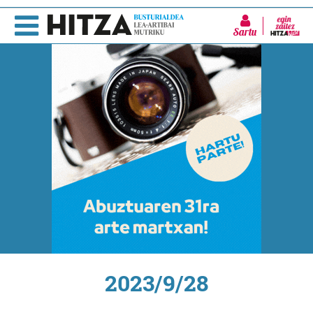
Sartu
2023/9/28