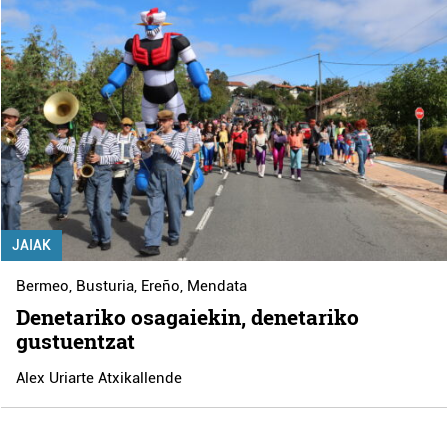
JAIAK
Bermeo
,
Busturia
,
Ereño
,
Mendata
Denetariko osagaiekin, denetariko
gustuentzat
Alex Uriarte Atxikallende