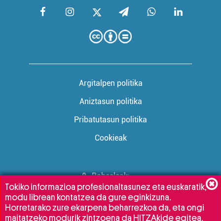
Argitalpen politika
Aniztasun politika
Pribatutasun politika
Cookieak
Babesleak:
Tokiko informazioa profesionaltasunez eta euskaratik,
modu librean kontatzea da gure eginkizuna.
Horretarako zure ekarpena beharrezkoa da, eta ongi
maitatzeko modurik zintzoena da HITZAkide egitea.