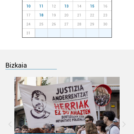
Lortu zure datu pertsonalak prozesatzeko moduari
10
11
12
13
14
15
16
buruzko informazio gehiago eta ezarri zure lehentasunak
17
18
19
20
21
22
23
datuen atalean. Edozein unetan alda edo ken dezakezu
24
25
26
27
28
29
30
zure baimena Cookieen adierazpenean.
31
1
2
3
4
5
6
Webgune honek cookie propioak eta hirugarrenen cookie-
fitxategiak erabiltzen ditu. Zure esperientzia eta
zerbitzuak hobetzeko asmoz, cookie teknologiaz
baliatzen gara. Ohar hau onartuz gero, teknologia hori
Bizkaia
erabiltzeko baimen esplizitua ematen diguzu.
Gehiago
irakurri