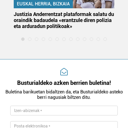
EUSKAL HERRIA, BIZKAIA
Justizia Anderrentzat plataformak salatu du
Eu
oraindik badaudela «erantzule diren polizia
‘E
eta arduradun politikoak»
Busturialdeko azken berrien buletina!
Buletina barikuetan bidaltzen da, eta Busturialdeko asteko
berri nagusiak biltzen ditu.