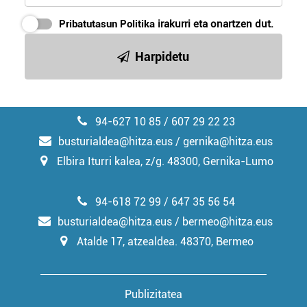
Pribatutasun Politika
irakurri eta onartzen dut.
Harpidetu
94-627 10 85 / 607 29 22 23
busturialdea@hitza.eus / gernika@hitza.eus
Elbira Iturri kalea, z/g. 48300, Gernika-Lumo
94-618 72 99 / 647 35 56 54
busturialdea@hitza.eus / bermeo@hitza.eus
Atalde 17, atzealdea. 48370, Bermeo
Publizitatea