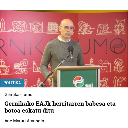
POLITIKA
Gernika-Lumo
Gernikako EAJk herritarren babesa eta
botoa eskatu ditu
Ane Maruri Aransolo