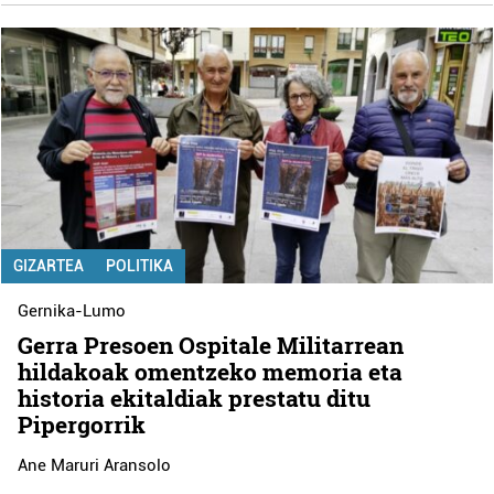
GIZARTEA
POLITIKA
Gernika-Lumo
Gerra Presoen Ospitale Militarrean
hildakoak omentzeko memoria eta
historia ekitaldiak prestatu ditu
Pipergorrik
Ane Maruri Aransolo