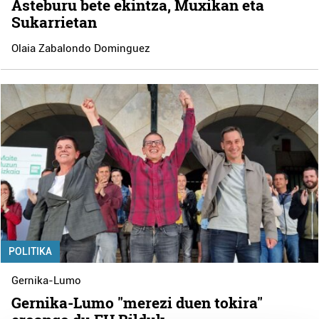
Asteburu bete ekintza, Muxikan eta
Sukarrietan
Olaia Zabalondo Dominguez
POLITIKA
Gernika-Lumo
Gernika-Lumo "merezi duen tokira"