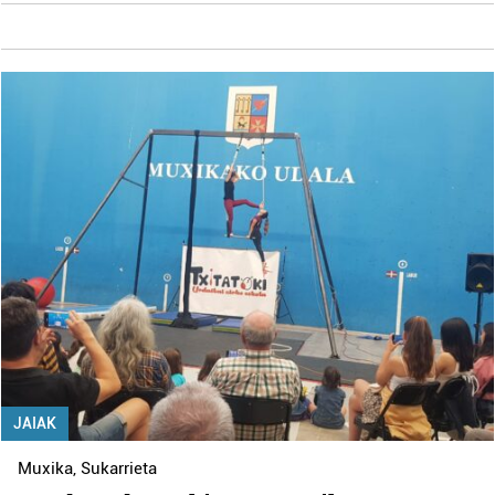
JAIAK
Muxika
,
Sukarrieta