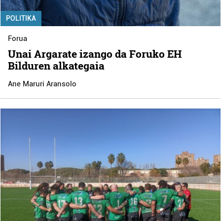
POLITIKA
Forua
Unai Argarate izango da Foruko EH
Bilduren alkategaia
Ane Maruri Aransolo