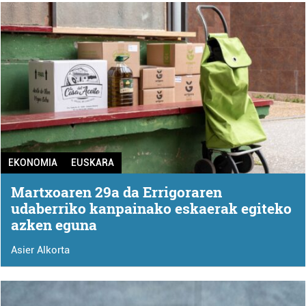
EKONOMIA
EUSKARA
Martxoaren 29a da Errigoraren
udaberriko kanpainako eskaerak egiteko
azken eguna
Asier Alkorta