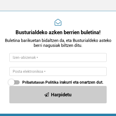
Busturialdeko azken berrien buletina!
Buletina barikuetan bidaltzen da, eta Busturialdeko asteko
berri nagusiak biltzen ditu.
Pribatutasun Politika
irakurri eta onartzen dut.
Harpidetu