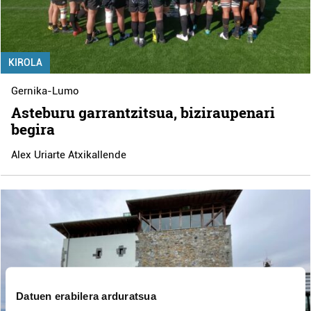
KIROLA
Gernika-Lumo
Asteburu garrantzitsua, biziraupenari
begira
Alex Uriarte Atxikallende
Datuen erabilera arduratsua