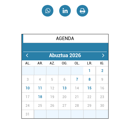
zure baimena Cookieen adierazpenean.
Webgune honek cookie propioak eta hirugarrenen cookie-
fitxategiak erabiltzen ditu. Zure esperientzia eta
zerbitzuak hobetzeko asmoz, cookie teknologiaz
baliatzen gara. Ohar hau onartuz gero, teknologia hori
AGENDA
erabiltzeko baimen esplizitua ematen diguzu.
Gehiago
irakurri
Abuztua 2026
AL.
AR.
AZ.
OG.
OL.
LR.
IG.
27
28
29
30
31
1
2
3
4
5
6
7
8
9
10
11
12
13
14
15
16
17
18
19
20
21
22
23
24
25
26
27
28
29
30
31
1
2
3
4
5
6