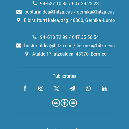
94-627 10 85 / 607 29 22 23
busturialdea@hitza.eus / gernika@hitza.eus
Elbira Iturri kalea, z/g. 48300, Gernika-Lumo
94-618 72 99 / 647 35 56 54
busturialdea@hitza.eus / bermeo@hitza.eus
Atalde 17, atzealdea. 48370, Bermeo
Publizitatea