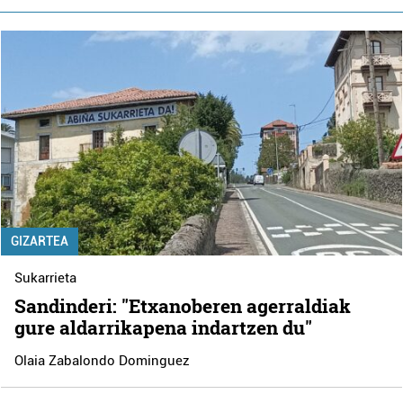
GIZARTEA
Sukarrieta
Sandinderi: "Etxanoberen agerraldiak
gure aldarrikapena indartzen du"
Olaia Zabalondo Dominguez