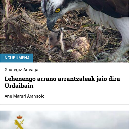
INGURUMENA
Gautegiz Arteaga
Lehenengo arrano arrantzaleak jaio dira
Urdaibain
Ane Maruri Aransolo