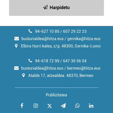
Harpidetu
94-627 10 85 / 607 29 22 23
busturialdea@hitza.eus / gernika@hitza.eus
Elbira Iturri kalea, z/g. 48300, Gernika-Lumo
94-618 72 99 / 647 35 56 54
busturialdea@hitza.eus / bermeo@hitza.eus
Atalde 17, atzealdea. 48370, Bermeo
Publizitatea