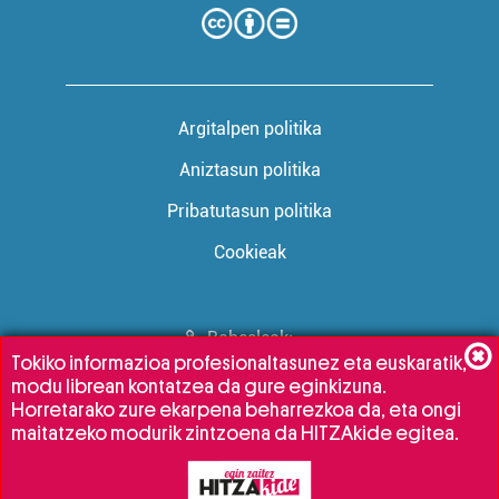
Argitalpen politika
Aniztasun politika
Pribatutasun politika
Cookieak
Babesleak:
Tokiko informazioa profesionaltasunez eta euskaratik,
modu librean kontatzea da gure eginkizuna.
Horretarako zure ekarpena beharrezkoa da, eta ongi
maitatzeko modurik zintzoena da HITZAkide egitea.