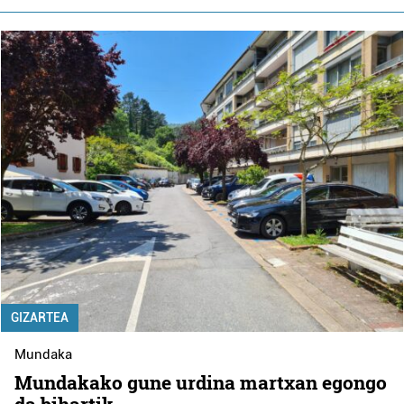
GIZARTEA
Mundaka
Mundakako gune urdina martxan egongo
da bihartik