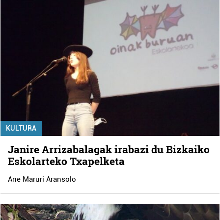
KULTURA
Janire Arrizabalagak irabazi du Bizkaiko
Eskolarteko Txapelketa
Ane Maruri Aransolo