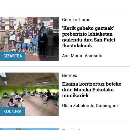
irakurri
Gernika-Lumo
'Kerik gabeko gazteak'
prebentzio lehiaketan
gailendu dira San Fidel
Ikastolakoak
Ane Maruri Aransolo
GIZARTEA
Bermeo
Ekaina kontzertuz beteko
dute Musika Eskolako
musikariek
Olaia Zabalondo Dominguez
KULTURA