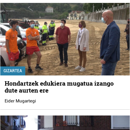
GIZARTEA
Hondartzek edukiera mugatua izango
dute aurten ere
Eider Mugartegi