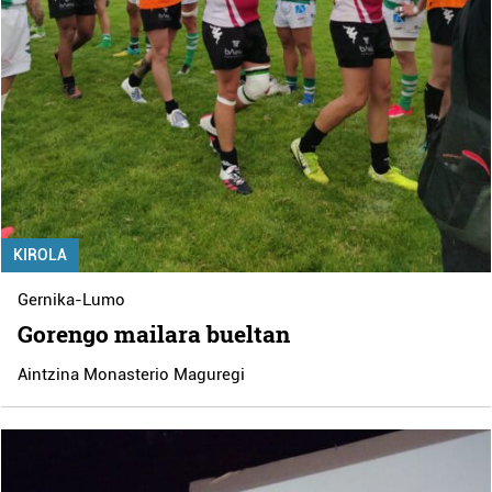
KIROLA
Gernika-Lumo
Gorengo mailara bueltan
Aintzina Monasterio Maguregi