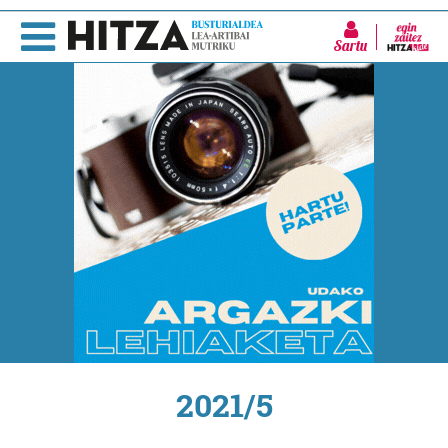
Sartu
2021/5