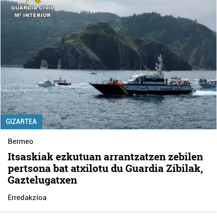
GIZARTEA
Bermeo
Itsaskiak ezkutuan arrantzatzen zebilen
pertsona bat atxilotu du Guardia Zibilak,
Gaztelugatxen
Erredakzioa