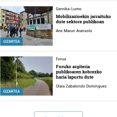
Gernika-Lumo
Mobilizazioekin jarraituko
dute sektore publikoan
Ane Maruri Aransolo
GIZARTEA
Forua
Foruko argiteria
publikoaren kobrezko
haria lapurtu dute
Olaia Zabalondo Dominguez
GIZARTEA