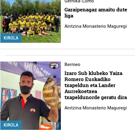
Gernika-Lumo
Garaipenagaz amaitu dute
liga
Aintzina Monasterio Maguregi
KIROLA
Bermeo
Izaro Sub klubeko Yaiza
Romero Euskadiko
txapeldun eta Lander
Aurrekoetxea
txapeldunorde geratu dira
Aintzina Monasterio Maguregi
KIROLA