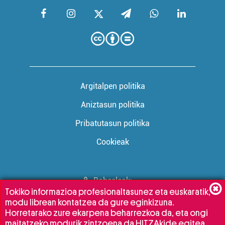
Argitalpen politika
Aniztasun politika
Pribatutasun politika
Cookieak
Babesleak:
Tokiko informazioa profesionaltasunez eta euskaratik,
modu librean kontatzea da gure eginkizuna.
Horretarako zure ekarpena beharrezkoa da, eta ongi
maitatzeko modurik zintzoena da HITZAkide egitea.