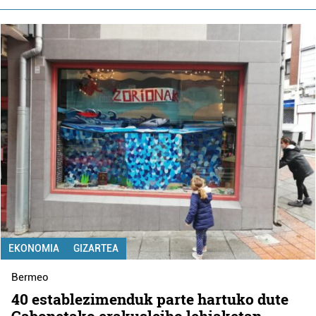
EKONOMIA
GIZARTEA
Bermeo
40 establezimenduk parte hartuko dute
Gabonetako erakusleiho lehiaketan