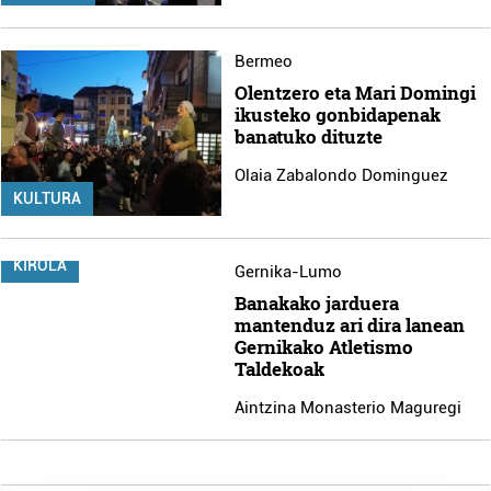
Bermeo
Olentzero eta Mari Domingi
ikusteko gonbidapenak
banatuko dituzte
Olaia Zabalondo Dominguez
KULTURA
KIROLA
Gernika-Lumo
Banakako jarduera
mantenduz ari dira lanean
Gernikako Atletismo
Taldekoak
Aintzina Monasterio Maguregi