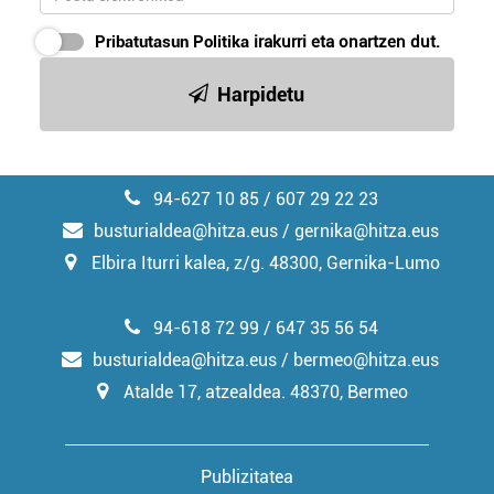
Pribatutasun Politika
irakurri eta onartzen dut.
Harpidetu
94-627 10 85 / 607 29 22 23
busturialdea@hitza.eus / gernika@hitza.eus
Elbira Iturri kalea, z/g. 48300, Gernika-Lumo
94-618 72 99 / 647 35 56 54
busturialdea@hitza.eus / bermeo@hitza.eus
Atalde 17, atzealdea. 48370, Bermeo
Publizitatea