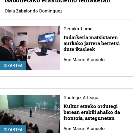
Olaia Zabalondo Dominguez
Gernika-Lumo
Indarkeria matxistaren
aurkako jarrera berretsi
dute ikasleek
Ane Maruri Aransolo
GIZARTEA
Gautegiz Arteaga
Kultur etxeko ordutegi
berean erabili ahalko da
frontoia, astegunetan
Ane Maruri Aransolo
GIZARTEA