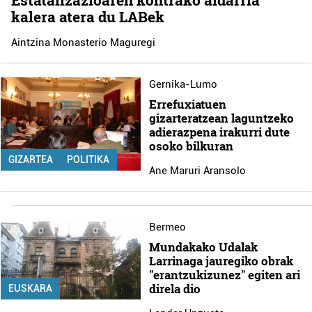
Estatalizazioaren kontrako aldarria
kalera atera du LABek
Aintzina Monasterio Maguregi
Gernika-Lumo
Errefuxiatuen
gizarteratzean laguntzeko
adierazpena irakurri dute
osoko bilkuran
GIZARTEA
POLITIKA
Ane Maruri Aransolo
Bermeo
Mundakako Udalak
Larrinaga jauregiko obrak
"erantzukizunez" egiten ari
direla dio
EUSKARA