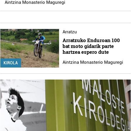
Aintzina Monasterio Maguregi
Arratzu
Arratzuko Enduroan 100
bat moto gidarik parte
hartzea espero dute
Aintzina Monasterio Maguregi
KIROLA