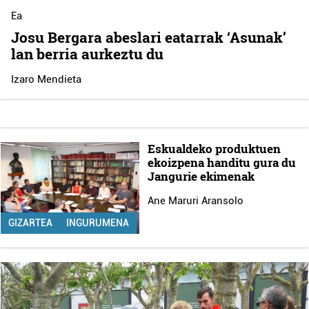
Ea
Josu Bergara abeslari eatarrak ‘Asunak’
lan berria aurkeztu du
Izaro Mendieta
Eskualdeko produktuen
ekoizpena handitu gura du
Jangurie ekimenak
Ane Maruri Aransolo
GIZARTEA
INGURUMENA