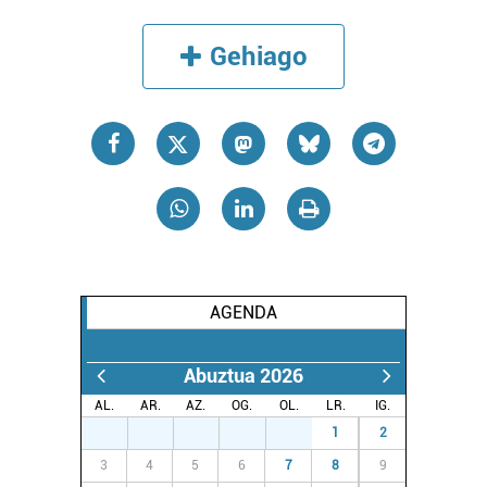
Gehiago
AGENDA
Abuztua 2026
AL.
AR.
AZ.
OG.
OL.
LR.
IG.
27
28
29
30
31
1
2
3
4
5
6
7
8
9