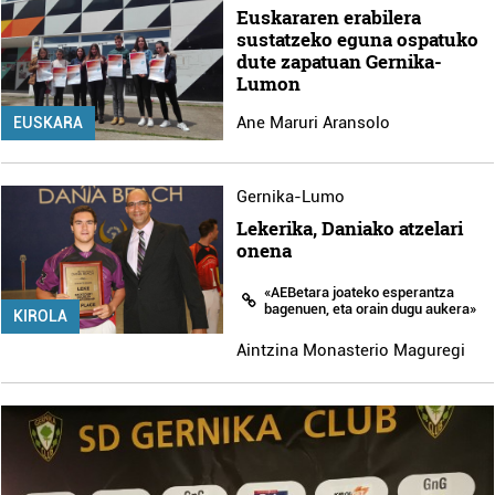
Euskararen erabilera
sustatzeko eguna ospatuko
dute zapatuan Gernika-
Lumon
Ane Maruri Aransolo
EUSKARA
Gernika-Lumo
Lekerika, Daniako atzelari
onena
«AEBetara joateko esperantza
bagenuen, eta orain dugu aukera»
KIROLA
Aintzina Monasterio Maguregi