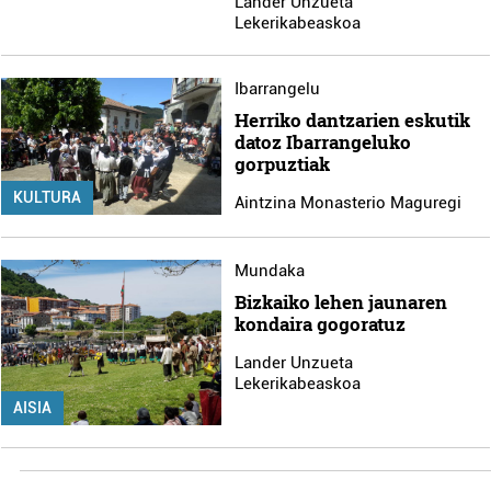
Lander Unzueta
Lekerikabeaskoa
Ibarrangelu
Herriko dantzarien eskutik
datoz Ibarrangeluko
gorpuztiak
KULTURA
Aintzina Monasterio Maguregi
Mundaka
Bizkaiko lehen jaunaren
kondaira gogoratuz
Lander Unzueta
Lekerikabeaskoa
AISIA