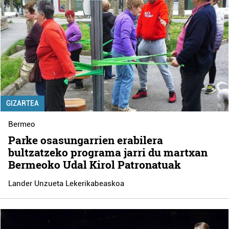
GIZARTEA
Bermeo
Parke osasungarrien erabilera
bultzatzeko programa jarri du martxan
Bermeoko Udal Kirol Patronatuak
Lander Unzueta Lekerikabeaskoa