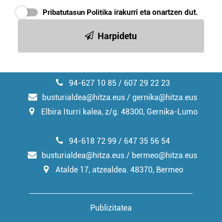
Pribatutasun Politika
irakurri eta onartzen dut.
Harpidetu
94-627 10 85 / 607 29 22 23
busturialdea@hitza.eus / gernika@hitza.eus
Elbira Iturri kalea, z/g. 48300, Gernika-Lumo
94-618 72 99 / 647 35 56 54
busturialdea@hitza.eus / bermeo@hitza.eus
Atalde 17, atzealdea. 48370, Bermeo
Publizitatea