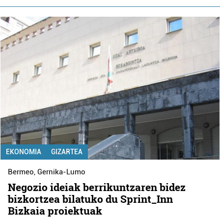
EKONOMIA
GIZARTEA
Bermeo
,
Gernika-Lumo
Negozio ideiak berrikuntzaren bidez
bizkortzea bilatuko du Sprint_Inn
Bizkaia proiektuak