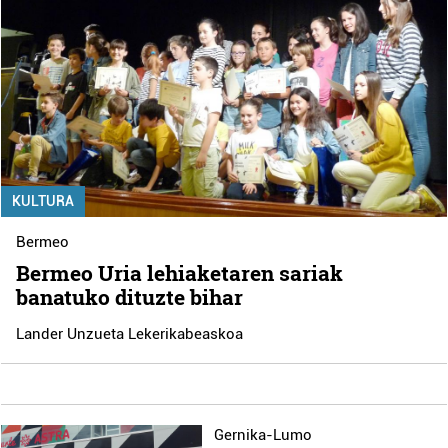
KULTURA
Bermeo
Bermeo Uria lehiaketaren sariak
banatuko dituzte bihar
Lander Unzueta Lekerikabeaskoa
Gernika-Lumo