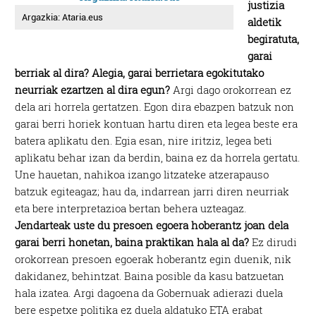
justizia
Argazkia: Ataria.eus
aldetik
begiratuta,
garai
berriak al dira? Alegia, garai berrietara egokitutako
neurriak ezartzen al dira egun?
Argi dago orokorrean ez
dela ari horrela gertatzen. Egon dira ebazpen batzuk non
garai berri horiek kontuan hartu diren eta legea beste era
batera aplikatu den. Egia esan, nire iritziz, legea beti
aplikatu behar izan da berdin, baina ez da horrela gertatu.
Une hauetan, nahikoa izango litzateke atzerapauso
batzuk egiteagaz; hau da, indarrean jarri diren neurriak
eta bere interpretazioa bertan behera uzteagaz.
Jendarteak uste du presoen egoera hoberantz joan dela
garai berri honetan, baina praktikan hala al da?
Ez dirudi
orokorrean presoen egoerak hoberantz egin duenik, nik
dakidanez, behintzat. Baina posible da kasu batzuetan
hala izatea. Argi dagoena da Gobernuak adierazi duela
bere espetxe politika ez duela aldatuko ETA erabat