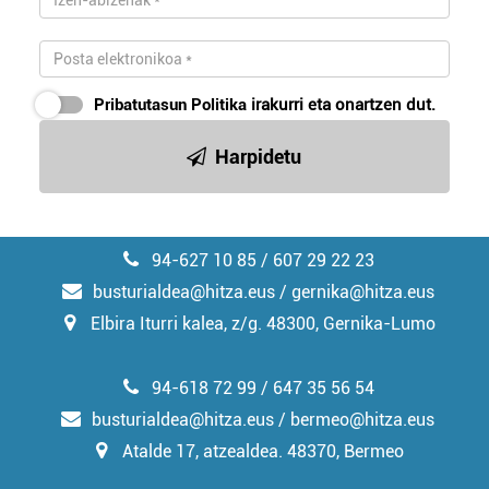
Pribatutasun Politika
irakurri eta onartzen dut.
Harpidetu
94-627 10 85 / 607 29 22 23
busturialdea@hitza.eus / gernika@hitza.eus
Elbira Iturri kalea, z/g. 48300, Gernika-Lumo
94-618 72 99 / 647 35 56 54
busturialdea@hitza.eus / bermeo@hitza.eus
Atalde 17, atzealdea. 48370, Bermeo