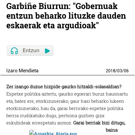
Garbiñe Biurrun: "Gobernuak
entzun beharko lituzke dauden
eskaerak eta argudioak"
Izaro Mendieta
2018
/
03
/
06
Zer izango duzue hizpide gaurko hitzaldi-solasaldian?
Espetxe politika aztertu, gaurko egoerari buruz hausnartu
eta, batez ere, etorkizunerako, gaur hasi beharko lukeen
etorkizunerako, hau da, garai berrirako espetxe politika
berria irudikatuko dugu, pertsona guztien giza
eskubideak errespetatu asmoz.
Garai berriak bizi ditugu,
baina