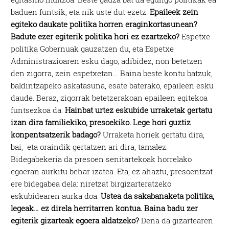
baduen funtsik, eta nik uste dut ezetz.
Epaileek zein
egiteko daukate politika horren eraginkortasunean?
Badute ezer egiterik politika hori ez ezartzeko?
Espetxe
politika Gobernuak gauzatzen du, eta Espetxe
Administrazioaren esku dago; adibidez, non betetzen
den zigorra, zein espetxetan… Baina beste kontu batzuk,
baldintzapeko askatasuna, esate baterako, epaileen esku
daude. Beraz, zigorrak betetzerakoan epaileen egitekoa
funtsezkoa da.
Hainbat urtez eskubide urraketak gertatu
izan dira familiekiko, presoekiko. Lege hori guztiz
konpentsatzerik badago?
Urraketa horiek gertatu dira,
bai, eta oraindik gertatzen ari dira, tamalez.
Bidegabekeria da presoen senitartekoak horrelako
egoeran aurkitu behar izatea. Eta, ez ahaztu, presoentzat
ere bidegabea dela: niretzat birgizarteratzeko
eskubidearen aurka doa.
Ustea da sakabanaketa politika,
legeak… ez direla herritarren kontua. Baina badu zer
egiterik gizarteak egoera aldatzeko?
Dena da gizartearen