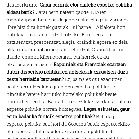
desagertu arte.
Garai berririk etor daiteke espetxe politika
aldatu barik?
Garai berri batean gaude: ETAren
mehatxupean bizi izan da jende asko, eta gaur, zorionez,
libre bizi dira horiek guztiak –ni barne–. Aldaketa hori
nahikoa da garai berritzat jotzeko. Baina egia da
batzuentzat, presoentzat, alegia, oraindik egoera ez dela
aldatu, ez era nabarmenean, behintzat. Oraindik urrun
daude, ehunka kilometrotara… eta horrek ez du
elkarbizitza errazten.
Espainiak eta Frantziak ezartzen
duten dispertsio politikaren antzekorik ezagutzen duzu
beste herrialde batzuetan?
Ez, baina ez dut ezagutzen
beste herrialdeetan egiten den espetxe politika. Ez
ninduke batere harrituko horrelako politikak beste
nonbait ere egitea. Baina horrek ez luke ezertan aldatuko
espetxe politika horren hutsegitea.
Legea eskuetan, gaur
egun badauka funtsik espetxe politikak?
Beti dago
espetxe politika bat: hori da Gobernu batek espetxeekiko
eta espetxeratuta daudenekiko dituen politika eta
egitasmo multzoa. Beste gauza bat da egungo politikak ea