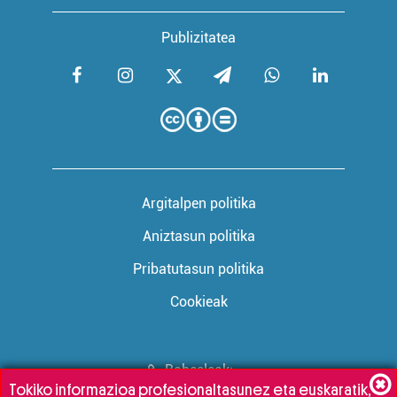
Publizitatea
Argitalpen politika
Aniztasun politika
Pribatutasun politika
Cookieak
Babesleak:
Tokiko informazioa profesionaltasunez eta euskaratik,