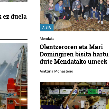
k ez duela
AISIA
Mendata
Olentzeroren eta Mari
Domingiren bisita hartu
dute Mendatako umeek
Aintzina Monasterio