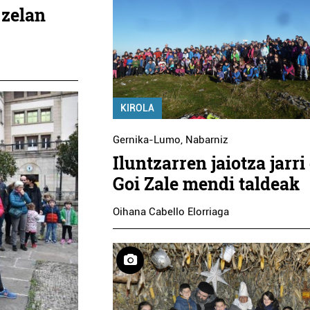
zelan
KIROLA
Gernika-Lumo
,
Nabarniz
Iluntzarren jaiotza jarri
Goi Zale mendi taldeak
Oihana Cabello Elorriaga