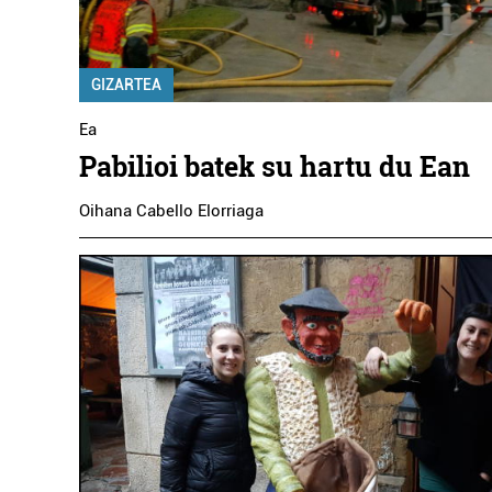
GIZARTEA
Ea
Pabilioi batek su hartu du Ean
Oihana Cabello Elorriaga