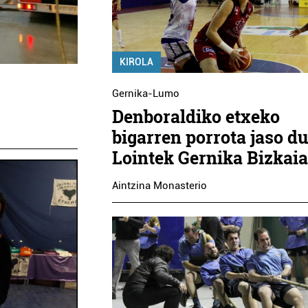
KIROLA
Gernika-Lumo
Denboraldiko etxeko
bigarren porrota jaso d
Lointek Gernika Bizkai
Aintzina Monasterio