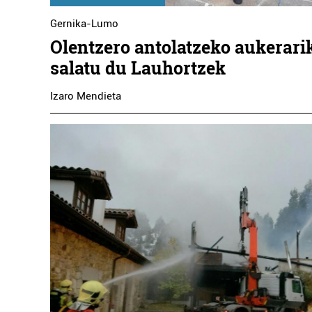
Gernika-Lumo
Olentzero antolatzeko aukerari
salatu du Lauhortzek
Izaro Mendieta