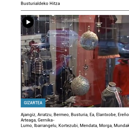
Busturialdeko Hitza
GIZARTEA
Ajangiz
,
Arratzu
,
Bermeo
,
Busturia
,
Ea
,
Elantxobe
,
Ereño
Arteaga
,
Gernika-
Lumo
,
Ibarrangelu
,
Kortezubi
,
Mendata
,
Morga
,
Munda