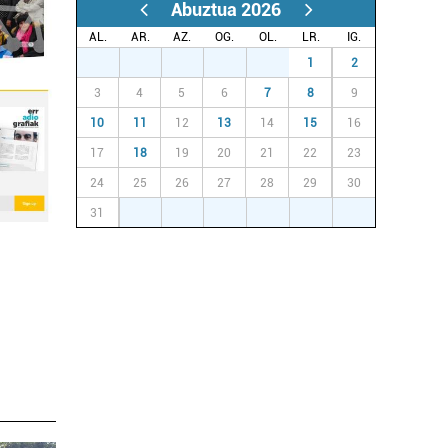
Abuztua 2026
AL.
AR.
AZ.
OG.
OL.
LR.
IG.
27
28
29
30
31
1
2
3
4
5
6
7
8
9
10
11
12
13
14
15
16
17
18
19
20
21
22
23
24
25
26
27
28
29
30
31
1
2
3
4
5
6