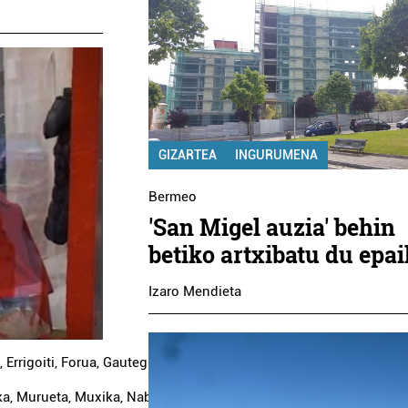
GIZARTEA
INGURUMENA
Bermeo
'San Migel auzia' behin
betiko artxibatu du epai
Izaro Mendieta
,
Errigoiti
,
Forua
,
Gautegiz
ka
,
Murueta
,
Muxika
,
Nabarniz
,
Sukarrieta