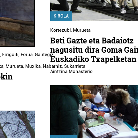
KIROLA
Kortezubi
,
Murueta
Beti Gazte eta Badaiotz
nagusitu dira Goma Ga
,
Errigoiti
,
Forua
,
Gautegiz
Euskadiko Txapelketan
ka
,
Murueta
,
Muxika
,
Nabarniz
,
Sukarrieta
Aintzina Monasterio
ekin