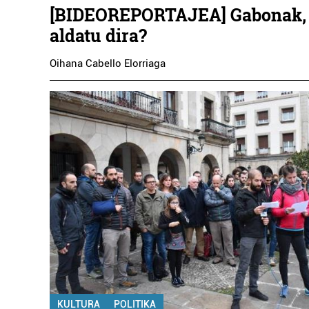
[BIDEOREPORTAJEA] Gabonak, 
aldatu dira?
Oihana Cabello Elorriaga
KULTURA
POLITIKA