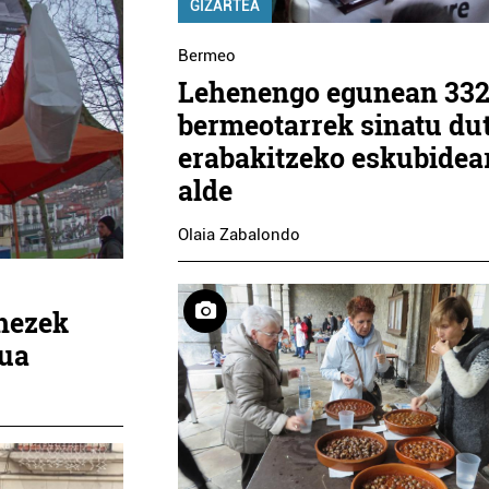
GIZARTEA
Bermeo
Lehenengo egunean 33
bermeotarrek sinatu du
erabakitzeko eskubidea
alde
Olaia Zabalondo
chezek
tua