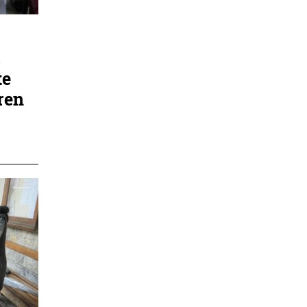
2
te
ren