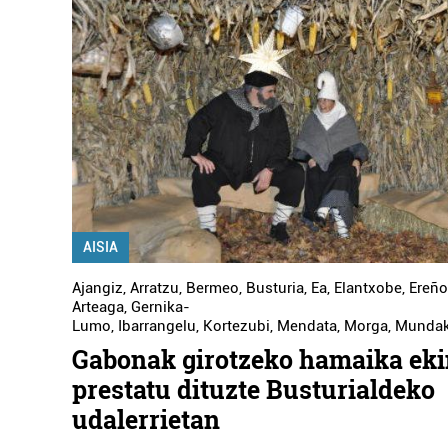
AISIA
Ajangiz
,
Arratzu
,
Bermeo
,
Busturia
,
Ea
,
Elantxobe
,
Ereño
Arteaga
,
Gernika-
Lumo
,
Ibarrangelu
,
Kortezubi
,
Mendata
,
Morga
,
Munda
Gabonak girotzeko hamaika eki
prestatu dituzte Busturialdeko
udalerrietan