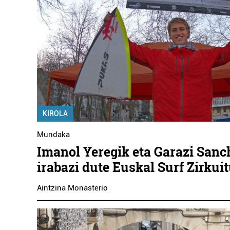
KIROLA
Mundaka
Imanol Yeregik eta Garazi San
irabazi dute Euskal Surf Zirkui
Aintzina Monasterio