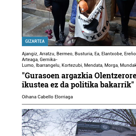
GIZARTEA
Ajangiz
,
Arratzu
,
Bermeo
,
Busturia
,
Ea
,
Elantxobe
,
Ereño
Arteaga
,
Gernika-
Lumo
,
Ibarrangelu
,
Kortezubi
,
Mendata
,
Morga
,
Munda
"Gurasoen argazkia Olentzeror
ikustea ez da politika bakarrik"
Oihana Cabello Elorriaga