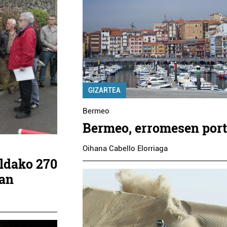
GIZARTEA
Bermeo
Bermeo, erromesen por
Oihana Cabello Elorriaga
ildako 270
kan