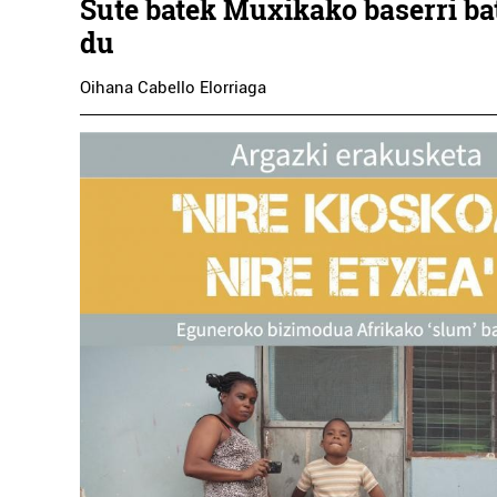
Sute batek Muxikako baserri bat
du
Oihana Cabello Elorriaga