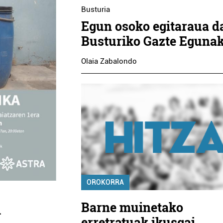
Busturia
Egun osoko egitaraua d
Busturiko Gazte Eguna
Olaia Zabalondo
OROKORRA
Barne muinetako
i
erretratuak ikusgai