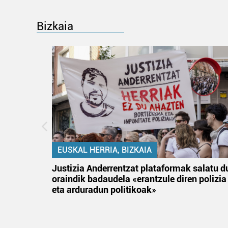
Bizkaia
EUSKAL HERRIA, BIZKAIA
an
Justizia Anderrentzat plataformak salatu d
oraindik badaudela «erantzule diren polizia
eta arduradun politikoak»