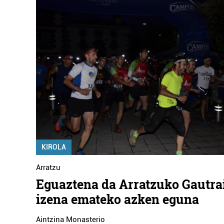
KIROLA
Arratzu
Eguaztena da Arratzuko Gautra
izena emateko azken eguna
Aintzina Monasterio