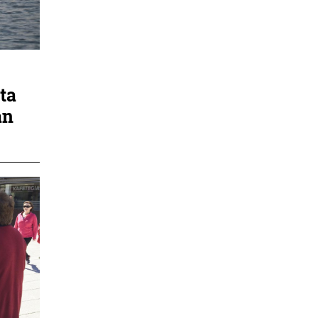
ta
an