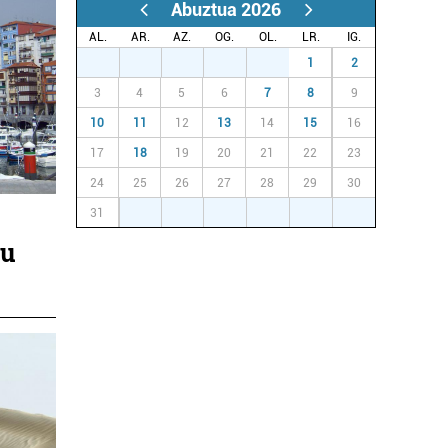
Abuztua 2026
AL.
AR.
AZ.
OG.
OL.
LR.
IG.
27
28
29
30
31
1
2
3
4
5
6
7
8
9
10
11
12
13
14
15
16
17
18
19
20
21
22
23
24
25
26
27
28
29
30
31
1
2
3
4
5
6
tu