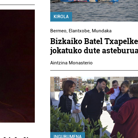
KIROLA
Bermeo
,
Elantxobe
,
Mundaka
Bizkaiko Batel Txapelke
jokatuko dute asteburu
Aintzina Monasterio
INGURUMENA