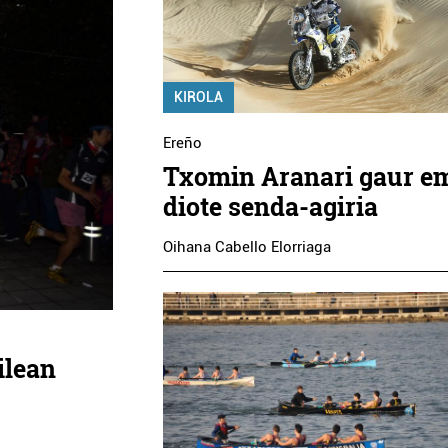
KIROLA
Ereño
Txomin Aranari gaur e
diote senda-agiria
Oihana Cabello Elorriaga
ilean