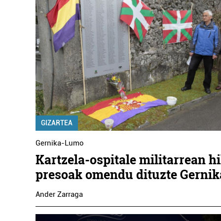
GIZARTEA
Gernika-Lumo
Kartzela-ospitale militarrean h
presoak omendu dituzte Gerni
Ander Zarraga