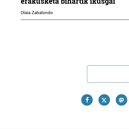
erakusketa bihartik ikusgai
Olaia Zabalondo