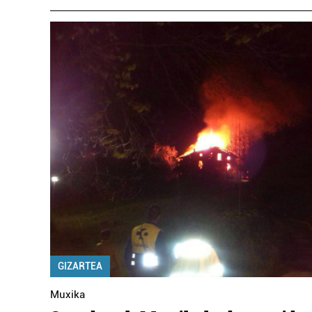
GIZARTEA
Muxika