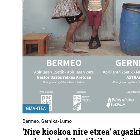
GIZARTEA
Bermeo
,
Gernika-Lumo
'Nire kioskoa nire etxea' argazk