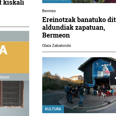
 kiskali
Bermeo
Ereinotzak banatuko di
aldundiak zapatuan,
Bermeon
Olaia Zabalondo
KULTURA