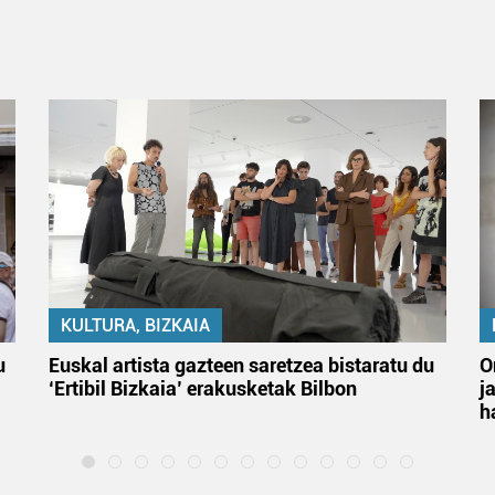
KULTURA, BIZKAIA
u
Euskal artista gazteen saretzea bistaratu du
O
‘Ertibil Bizkaia’ erakusketak Bilbon
j
h