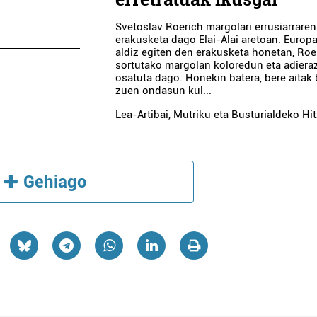
Svetoslav Roerich margolari errusiarraren
erakusketa dago Elai-Alai aretoan. Europ
aldiz egiten den erakusketa honetan, Roe
sortutako margolan koloredun eta adiera
osatuta dago. Honekin batera, bere aitak 
zuen ondasun kul...
Lea-Artibai, Mutriku eta Busturialdeko Hi
Gehiago