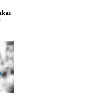
akar
k