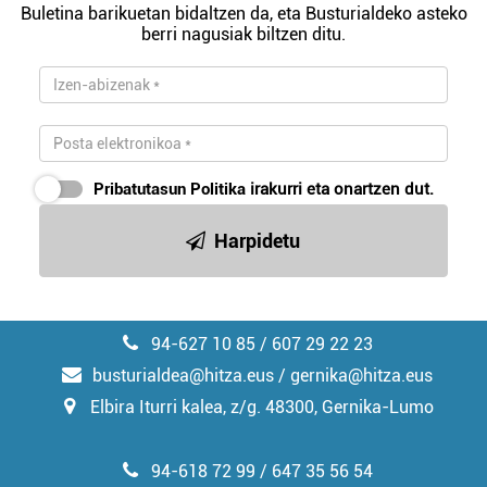
Buletina barikuetan bidaltzen da, eta Busturialdeko asteko
berri nagusiak biltzen ditu.
Pribatutasun Politika
irakurri eta onartzen dut.
Harpidetu
94-627 10 85 / 607 29 22 23
busturialdea@hitza.eus / gernika@hitza.eus
Elbira Iturri kalea, z/g. 48300, Gernika-Lumo
94-618 72 99 / 647 35 56 54