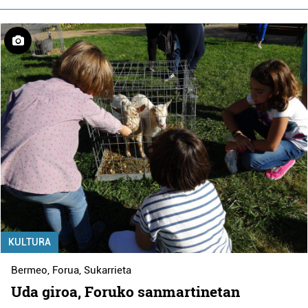
KULTURA
Bermeo
,
Forua
,
Sukarrieta
Uda giroa, Foruko sanmartinetan