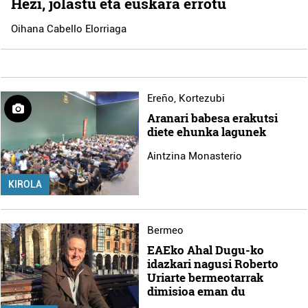
Hezi, jolastu eta euskara errotu
Oihana Cabello Elorriaga
Ereño
,
Kortezubi
Aranari babesa erakutsi
diete ehunka lagunek
Aintzina Monasterio
KIROLA
Bermeo
EAEko Ahal Dugu-ko
idazkari nagusi Roberto
Uriarte bermeotarrak
dimisioa eman du