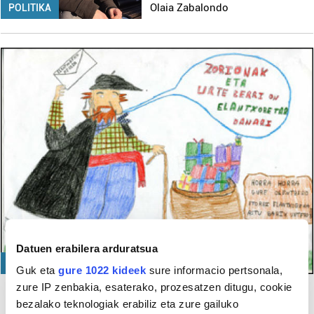
Olaia Zabalondo
POLITIKA
Datuen erabilera arduratsua
KULTURA
Guk eta
gure 1022 kideek
sure informacio pertsonala,
zure IP zenbakia, esaterako, prozesatzen ditugu, cookie
Muxika
bezalako teknologiak erabiliz eta zure gailuko
Muxikarrentzako Gabonetako postal