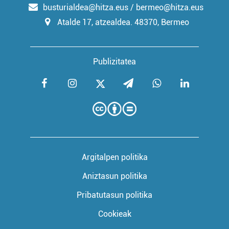
busturialdea@hitza.eus / bermeo@hitza.eus
Atalde 17, atzealdea. 48370, Bermeo
Publizitatea
Argitalpen politika
Aniztasun politika
Pribatutasun politika
Cookieak